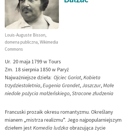
Przedmowa, w której każdy odnajdzie własne
wspomnienia małżeńskie
Zasady wykorzystania
I. Zdradziecki sztych
Wolnych Lektur
II. Odkrycia
Logotypy
III. Gorliwość młodej żony
Louis-Auguste Bisson,
IV. Sprzeczki
domena publiczna, Wikimedia
Materiały promocyjne
Commons
V. Niezrozumiana…
Polityka prywatności
VI. Logika kobiet
Ur.
20 maja 1799 w Tours
VII. Jezuityzm kobiet
Regulamin biblioteki
Zm.
18 sierpnia 1850 w Paryż
VII. Wspominki i żale
Najważniejsze dzieła:
Ojciec Goriot
,
Kobieta
Dane fundacji i
IX. Spostrzeżenie
trzydziestoletnia
,
Eugenia Grandet
,
Jaszczur
,
Małe
sprawozdania finansowe
X. Bąk małżeński
niedole pożycia małżeńskiego
,
Stracone złudzenia
Regulamin darowizn
XI. Ciężkie roboty
XII. Żółty śmiech
Informacja o treściach
Francuski prozaik okresu romantyzmu. Określany
XIII. Historia kliniczna willi za miastem
wrażliwych
mianem „mistrza realizmu”. Jego najpopularniejszym
XIV. Niedola w niedoli
dziełem jest
Komedia ludzka
obrazująca życie
Deklaracja dostępności
XV. Osiemnasty brumaire małżeństwa