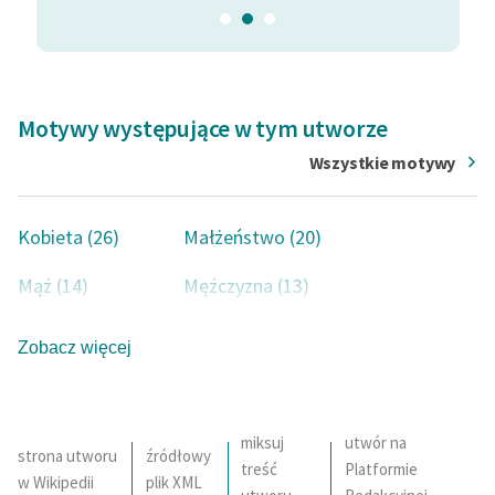
XXXI. Upokorzenia
XXXII. Ostatnia sprzeczka
XXXIII. Akta sprawy Chaumontel
XXXIV. „Klapa”
Motywy występujące w tym utworze
XXXV. Kasztany z ognia
Wszystkie motywy
XXXVI. Rozwiązanie
XXXVII. Komentarz, który objaśnia słowo
Kobieta (26)
Małżeństwo (20)
„felichitta” finałów operowych
Mąż (14)
Mężczyzna (13)
Żona (13)
Strój (7)
Zobacz więcej
Dziecko (7)
Miłość (6)
Matka (6)
Szczęście (6)
miksuj
utwór na
strona utworu
źródłowy
treść
Platformie
Interes (5)
Jedzenie (5)
w Wikipedii
plik XML