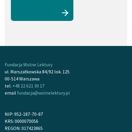
Cnota (1)
Przyjaźń (1)
Bóg (1)
Religia (1)
Prawda (1)
Szantaż (1)
Własność (1)
Dziedzictwo (1)
Słowo (1)
Niewola (1)
Fundacja Wolne Lektury
ul. Marszałkowska 84/92 lok. 125
00-514 Warszawa
tel.
+48 22 621 30 17
email
fundacja@wolnelektury.pl
NIP: 952-187-70-87
KRS: 0000070056
REGON: 017423865