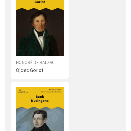
Literat (1)
Czyn (1)
Ironia (1)
Honor (1)
Duma (1)
Rozstanie (1)
Nienawiść (1)
Lenistwo (1)
Szpieg (1)
Swaty (1)
HONORÉ DE BALZAC
Moda (1)
Gra (1)
Ojciec Goriot
Święto (1)
Seks (1)
Erotyzm (1)
Wieś (1)
Ciąża (1)
Przemijanie (1)
Kochanek (1)
Tęsknota (1)