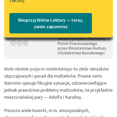
Lektury.
1×
Katalog
Blog
od tłumacza
Katalog w formacie PDF
Wesprzyj Wolne Lektury — teraz,
0:00:00
– 0:03:55
Czas do końca: 6:59:28
Lektury szkolne i klasyka
zanim zapomnisz
literatury do słuchania dla
Audiobook nagrany w
uczennic i uczniów z
ramach projektu Słuchamy
Polski finansowanego
niepełnosprawnościami
przez Ministerstwo Kultury
i Dziedzictwa Narodowego.
E-kolekcja lektur
szkolnych i literatury do
słuchania dla uczennic i
Małe niedole pożycia małżeńskiego
to zbiór obrazków
uczniów z
obyczajowych i porad dla małżeństw. Prawie serio.
niepełnosprawnościami
Narrator opisuje fikcyjne sytuacje, odzwierciedlające
jednak prawdziwe problemy małżonków, na przykładzie
Feministyczne inspiracje.
mieszczańskiej pary — Adolfa i Karoliny.
Popularyzacja
skandynawskiej literatury
feministycznej
Porusza wiele kwestii, m.in. emocjonalnych,