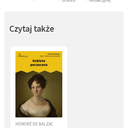
utworu
Redakcyjnej
Ojciec (4)
Głupota (4)
Cierpienie (3)
Próżność (3)
Czytaj także
Samolubstwo (3)
Milczenie (3)
Zazdrość (3)
Żart (3)
Gniew (3)
Kuchnia (3)
Syn (2)
Uroda (2)
Piękno (2)
Obyczaje (2)
Zdrada (2)
Trucizna (2)
Strach (2)
Grzech (2)
Córka (2)
Nuda (2)
HONORÉ DE BALZAC