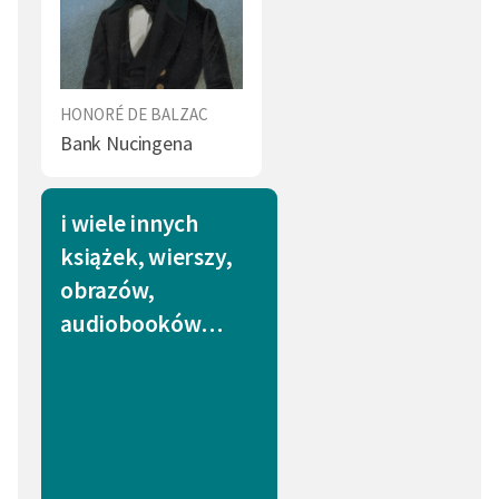
Czas (1)
Zabawa (1)
Władza (1)
Miasto (1)
Ślub (1)
Sen (1)
HONORÉ DE BALZAC
Bank Nucingena
Opieka (1)
Pieniądz (1)
Choroba (1)
Obowiązek (1)
i wiele innych
Poświęcenie (1)
Kłótnia (1)
książek, wierszy,
obrazów,
Sąsiad (1)
Rozpacz (1)
audiobooków…
Rodzina (1)
Bogactwo (1)
Marzenie (1)
Starość (1)
Pozory (1)
Filozof (1)
Książka (1)
Kłamstwo (1)