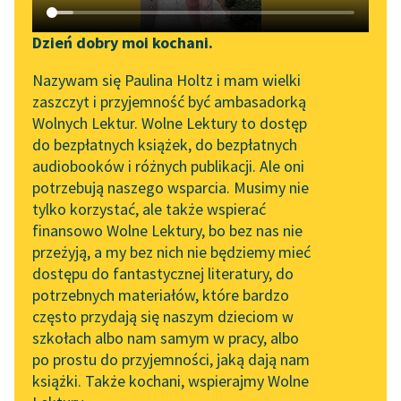
Katalog DAISY
Zgłoś brak utworu
Podkasty o książkach
Dzień dobry moi kochani.
Aktualności
Narzędzia
Nazywam się Paulina Holtz i mam wielki
zaszczyt i przyjemność być ambasadorką
„Prokurator Alicja Horn”
Mapa Wolnych Lektur
Wolnych Lektur. Wolne Lektury to dostęp
do słuchania
do bezpłatnych książek, do bezpłatnych
Leśmianator
audiobooków i różnych publikacji. Ale oni
pobierz audiobook
Byliśmy częścią AI Impact
potrzebują naszego wsparcia. Musimy nie
Przewodnik dla piszących i
Lab
tylko korzystać, ale także wspierać
czytających
pobierz książkę
finansowo Wolne Lektury, bo bez nas nie
Zapraszamy na spotkanie
przeżyją, a my bez nich nie będziemy mieć
online z tłumaczkami
dostępu do fantastycznej literatury, do
literatury skandynawskiej
API
czytaj online
potrzebnych materiałów, które bardzo
Spotkanie z Katarzyną
OAI-PMH
często przydają się naszym dzieciom w
Tunkiel w Oslo
szkołach albo nam samym w pracy, albo
Widget Wolnych Lektur
Czyta:
Wiktor Korzeniewski
, reż.
Adam Bień
po prostu do przyjemności, jaką dają nam
102. lata temu zmarł
książki. Także kochani, wspierajmy Wolne
Przypisy
Joseph Conrad
Roz.