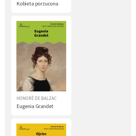
Kobieta porzucona
Ciało (2)
Rozczarowanie (2)
Konflikt (2)
Rozum (2)
Dusza (1)
Tajemnica (1)
Morderstwo (1)
Wdowa (1)
Pobożność (1)
Nauka (1)
Wesele (1)
Chciwość (1)
Sędzia (1)
Sąd (1)
HONORÉ DE BALZAC
Kaleka (1)
Zdrowie (1)
Eugenia Grandet
Samotność (1)
Dworzanin (1)
Wiedza (1)
Narodziny (1)