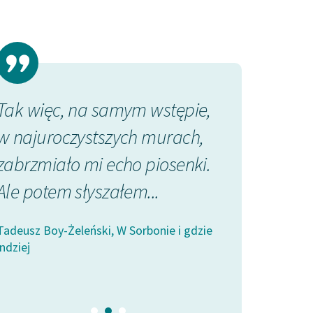
Tak więc, na samym wstępie,
Kiedy byłem 
w najuroczystszych murach,
raz przed pó
zabrzmiało mi echo piosenki.
śpiewano ws
Ale potem słyszałem...
najeździe c
Nuta...
Tadeusz Boy-Żeleński, W Sorbonie i gdzie
indziej
Tadeusz Boy-Żeleń
indziej