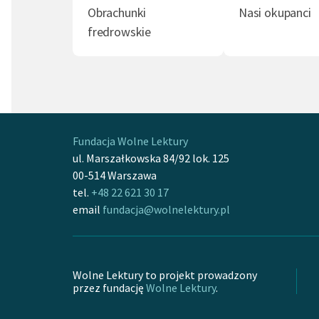
Obrachunki
Nasi okupanci
fredrowskie
Fundacja Wolne Lektury
ul. Marszałkowska 84/92 lok. 125
00-514 Warszawa
tel.
+48 22 621 30 17
email
fundacja@wolnelektury.pl
Wolne Lektury to projekt prowadzony
przez fundację
Wolne Lektury
.