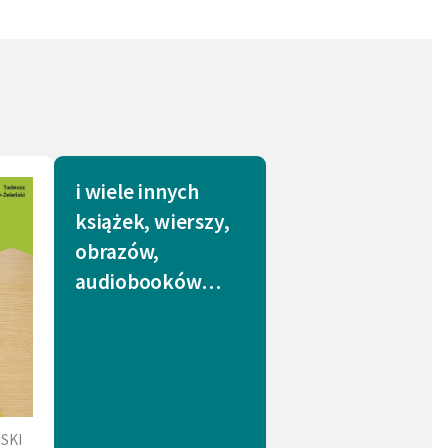
i wiele innych
książek, wierszy,
obrazów,
audiobooków…
SKI