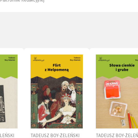
ą opiekę nad niemowlętami. Po pierwszej wojnie
ej porzucił medycynę i został recenzentem
nym oraz publicystą. Krytykowany przez
ska prawicowe za wyśmiewanie rzeczy i spraw
ych, które sam uważał za ,,niezbyt godne
u". W 1927 r. rząd francuski odznaczył go Legią
wą za jego pracę tłumacza. Zamordowany przez
wców wraz z innymi profesorami Uniwersytetu
iego.
LEŃSKI
TADEUSZ BOY-ŻELEŃSKI
TADEUSZ BOY-ŻELEŃ