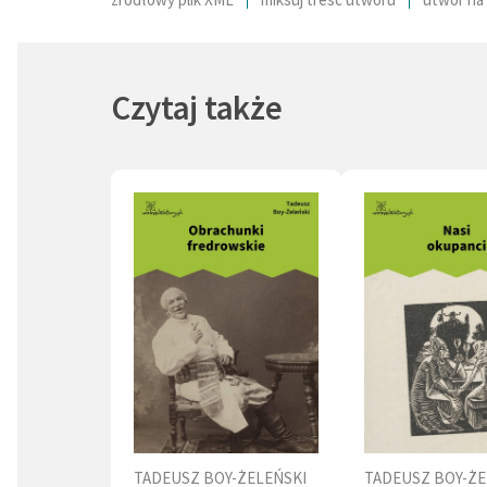
właściw
Poetka (1)
światow
teatral
Czytaj także
środowi
szacown
szacunk
Honoro
hitlero
Lwowsk
TADEUSZ BOY-ŻELEŃSKI
TADEUSZ BOY-ŻE