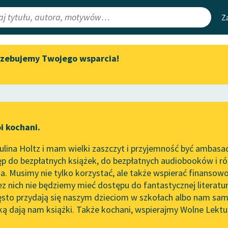
Z
rzebujemy Twojego wsparcia!
Aktualności
Narzędzia
e Lektury
Zapraszamy na spotkanie
Mapa Wolnych 
online z tłumaczkami
irmami
Leśmianator
literatury skandynawskiej
ewsletter
Przewodnik dla
Spotkanie z Katarzyną Tunkiel
i kochani.
czytających
w Oslo
lina Holtz i mam wielki zaszczyt i przyjemność być ambasa
Wolne Lektury na 32.
sz Boy-Żeleński
p do bezpłatnych książek, do bezpłatnych audiobooków i różn
Pol’and’Rock Festivalu
API
orbonie i gdzie indziej
. Musimy nie tylko korzystać, ale także wspierać finansowo
ce redakcyjne
„Kochanek Lady Chatterley”
OAI-PMH
ez nich nie będziemy mieć dostępu do fantastycznej literatu
do słuchania na Wolnych
ęsto przydają się naszym dzieciom w szkołach albo nam sam
Lekturach
Widget Wolnyc
ką dają nam książki. Także kochani, wspierajmy Wolne Lektu
oru
Nowy audiobook – „Marzenie
Przypisy
o Oriencie” Sophie Elkan