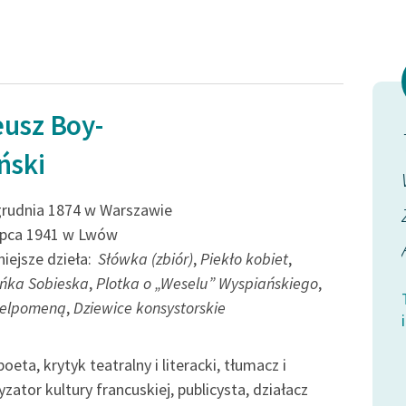
publicznej, lektur szkolnych
 plotki
oraz Starego Testamentu
wszy wieczór
ńczenie
Odkurzamy bohaterów
is
Szkoła Poezji Wolnych Lektur
usz Boy-
yżu ostatni
Zagląda przez boczne drzwi,
ński
rokiem,
trafia na chwilę, w której
e o
między jedną a drugą
grudnia 1874 w Warszawie
lipca 1941 w Lwów
iemców.
audiencją nie...
iejsze dzieła:
Słówka (zbiór)
,
Piekło kobiet
,
ńka Sobieska
,
Plotka o „Weselu” Wyspiańskiego
,
Tadeusz Boy-Żeleński, W Sorbonie i gdzie
 Melpomeną
,
Dziewice konsystorskie
indziej
orbonie i gdzie
poeta, krytyk teatralny i literacki, tłumacz i
zator kultury francuskiej, publicysta, działacz