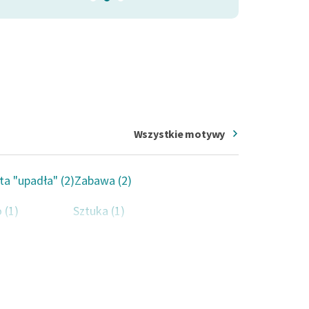
Wszystkie motywy
ta "upadła" (2)
Zabawa (2)
 (1)
Sztuka (1)
edź (1)
Święto (1)
zm (1)
Wspomnienia (1)
zność (1)
Pozycja społeczna (1)