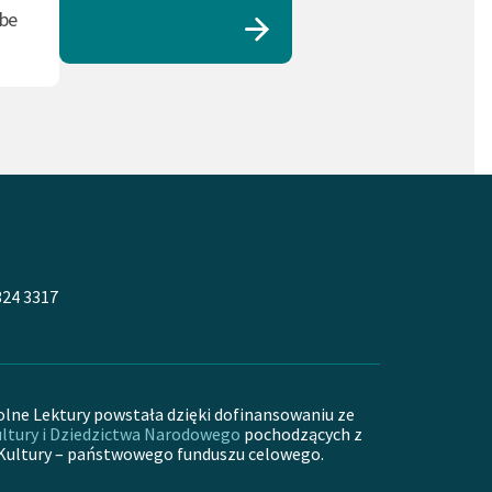
ube
324 3317
olne Lektury powstała dzięki dofinansowaniu ze
ltury i Dziedzictwa Narodowego
pochodzących z
Kultury – państwowego funduszu celowego.