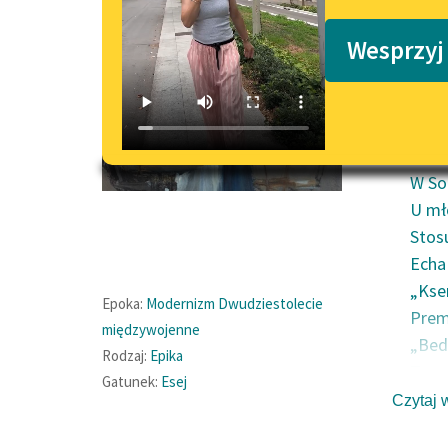
Podkasty o książkach
Wesprzyj
Spis tr
Boy 
Róży
Co o
W Sor
U mł
Stos
Echa
„Kse
Epoka:
Modernizm
Dwudziestolecie
Prem
międzywojenne
„Bed
Rodzaj:
Epika
Typy 
Gatunek:
Esej
Dypl
Czytaj 
Kolo