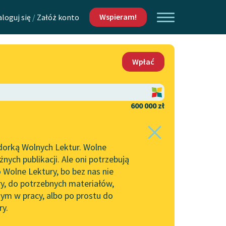
Wspieram!
aloguj się
/
Załóż konto
O nas
Wpłać
Lektur
Kontakt
O projekcie
600 000 zł
 piszących i
Zespół
dorką Wolnych Lektur. Wolne
Zasady wykorzystania
ych publikacji. Ale oni potrzebują
Wolnych Lektur
 Wolne Lektury, bo bez nas nie
Logotypy
ry, do potrzebnych materiałów,
ym w pracy, albo po prostu do
h Lektur
Materiały promocyjne
ry.
Polityka prywatności