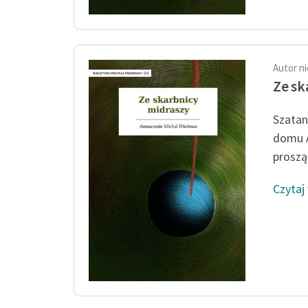
Autor n
Ze sk
Szatan
domu A
proszą
Czytaj