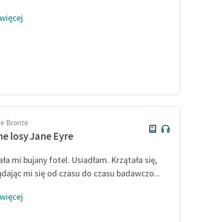
 więcej
te Brontë
e losy Jane Eyre
ła mi bujany fotel. Usiadłam. Krzątała się,
ądając mi się od czasu do czasu badawczo...
 więcej