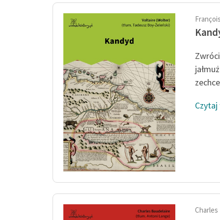
François
Kand
Zwróci
jałmuż
zechce.
Czytaj
Charles