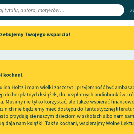
Z
rzebujemy Twojego wsparcia!
Aktualności
Narzędzia
e Lektury
„Prokurator Alicja Horn” do
Mapa Wolnych 
słuchania
irmami
Leśmianator
Byliśmy częścią AI Impact Lab
ewsletter
Przewodnik dla
i kochani.
Zapraszamy na spotkanie
czytających
online z tłumaczkami
lina Holtz i mam wielki zaszczyt i przyjemność być ambasa
literatury skandynawskiej
p do bezpłatnych książek, do bezpłatnych audiobooków i różn
API
Spotkanie z Katarzyną Tunkiel
. Musimy nie tylko korzystać, ale także wspierać finansowo
ce redakcyjne
w Oslo
OAI-PMH
ez nich nie będziemy mieć dostępu do fantastycznej literatu
ęsto przydają się naszym dzieciom w szkołach albo nam sam
102. lata temu zmarł Joseph
Widget Wolnyc
Conrad
ką dają nam książki. Także kochani, wspierajmy Wolne Lektu
oru
Przypisy
Blog