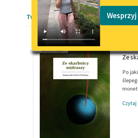
Podkasty o książkach
Wesprzyj
Twórczość
Autor n
Ze sk
Po jak
ślepeg
monetę
Czytaj