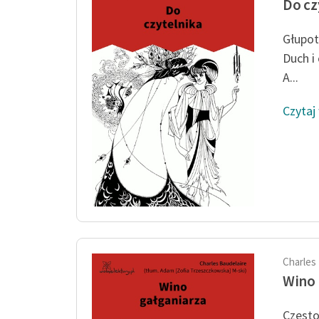
Do cz
Głupot
Duch i 
A...
Czytaj
Charles
Wino 
Często