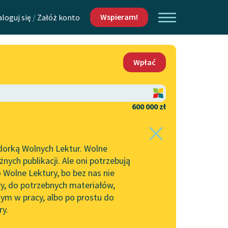
Wspieram!
aloguj się
/
Załóż konto
O nas
Wpłać
Lektur
Kontakt
O projekcie
600 000 zł
 piszących i
Zespół
dorką Wolnych Lektur. Wolne
Zasady wykorzystania
ych publikacji. Ale oni potrzebują
Wolnych Lektur
 Wolne Lektury, bo bez nas nie
Logotypy
ry, do potrzebnych materiałów,
ym w pracy, albo po prostu do
h Lektur
Materiały promocyjne
ry.
Polityka prywatności