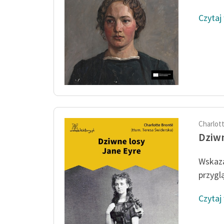
Czytaj
Charlot
Dziwn
Wskaza
przygl
Czytaj