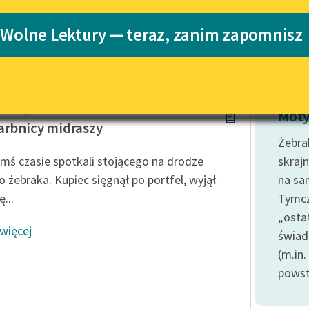
Katalog
 Wolne Lektury — teraz, zanim zapomnisz
Katalog w for
Lektury szkolne i klasyka
literatury do słuchania dla
uczennic i uczniów z
niepełnosprawnościami
ieznany
E-kolekcja lektur szkolnych i
Moty
literatury do słuchania dla
arbnicy midraszy
uczennic i uczniów z
Żebra
niepełnosprawnościami
imś czasie spotkali stojącego na drodze
skraj
Feministyczne inspiracje.
o żebraka. Kupiec sięgnął po portfel, wyjął
na sa
Popularyzacja skandynawskiej
...
Tymcz
literatury feministycznej
„osta
 więcej
Ręce pełne poezji
świad
(m.in.
Kolekcje edukacyjne twórców
przechodzących do domeny
powst
publicznej, lektur szkolnych
oraz Starego Testamentu