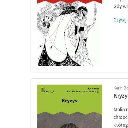
Gdy wi
Czytaj
Karin B
Kryzy
Malin 
chłopc
którego