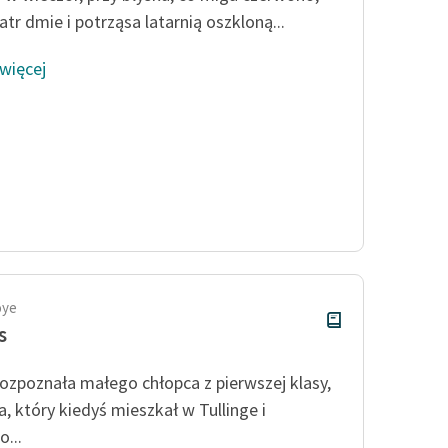
atr dmie i potrząsa latarnią oszkloną...
 więcej
oye
s
rozpoznała małego chłopca z pierwszej klasy,
a, który kiedyś mieszkał w Tullinge i
...