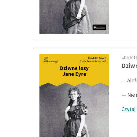
Charlot
Dziwn
— Ależ
— Nie 
Czytaj