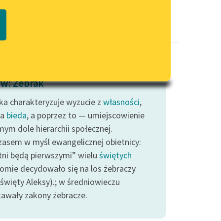
Regulamin biblioteki
macie PDF
Dane fundacji i sprawozdania
finansowe
Regulamin darowizn
Informacja o treściach
w: Żebrak
wrażliwych
ka charakteryzuje wyzucie z
Deklaracja dostępności
własności
,
na
bieda
, a poprzez to — umiejscowienie
mym dole hierarchii społecznej.
asem w myśl ewangelicznej obietnicy:
tni będą pierwszymi” wielu
świętych
omie decydowało się na los żebraczy
 święty Aleksy).; w średniowieczu
awały zakony żebracze.