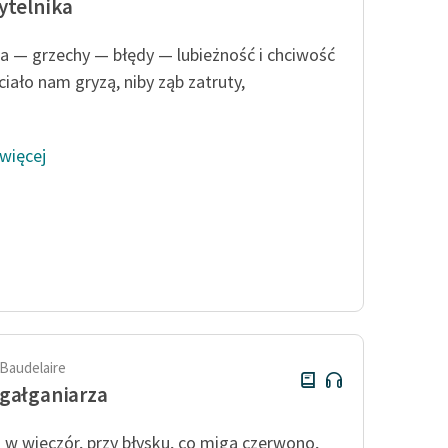
ytelnika
a — grzechy — błędy — lubieżność i chciwość
ciało nam gryzą, niby ząb zatruty,
 więcej
 Baudelaire
gałganiarza
 w wieczór, przy błysku, co miga czerwono,