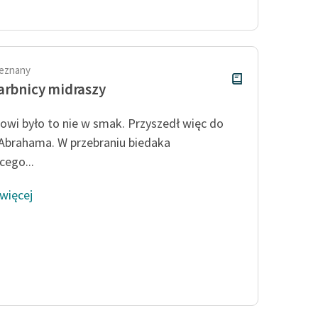
Odkurzamy bohaterów
Szkoła Poezji Wolnych Lektur
ieznany
arbnicy midraszy
owi było to nie w smak. Przyszedł więc do
brahama. W przebraniu biedaka
cego...
 więcej