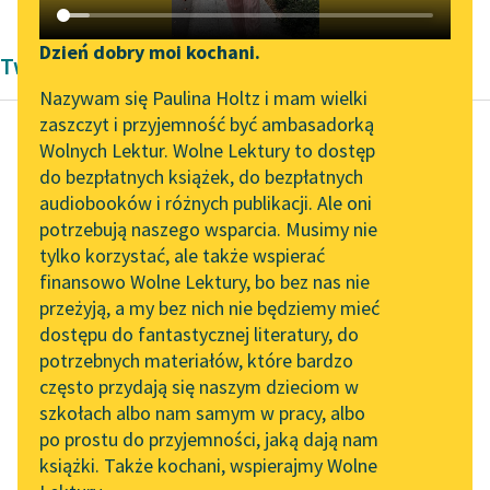
Katalog DAISY
Zgłoś brak utworu
Podkasty o książkach
Dzień dobry moi kochani.
Twórczość
Aktualności
Narzędzia
Nazywam się Paulina Holtz i mam wielki
zaszczyt i przyjemność być ambasadorką
„Prokurator Alicja Horn”
Mapa Wolnych Lektur
Wolnych Lektur. Wolne Lektury to dostęp
do słuchania
do bezpłatnych książek, do bezpłatnych
Władysław Syrokomla
Leśmianator
audiobooków i różnych publikacji. Ale oni
Do J. I. Kr.
Byliśmy częścią AI Impact
potrzebują naszego wsparcia. Musimy nie
Przewodnik dla piszących i
Lab
tylko korzystać, ale także wspierać
czytających
Na co mam się
finansowo Wolne Lektury, bo bez nas nie
Zapraszamy na spotkanie
zapędzać na pieśni
przeżyją, a my bez nich nie będziemy mieć
online z tłumaczkami
olbrzymie?
dostępu do fantastycznej literatury, do
literatury skandynawskiej
API
Świat i bez naszych
potrzebnych materiałów, które bardzo
pieśni doskonale
Spotkanie z Katarzyną
OAI-PMH
często przydają się naszym dzieciom w
drzymie...
Tunkiel w Oslo
szkołach albo nam samym w pracy, albo
Widget Wolnych Lektur
po prostu do przyjemności, jaką dają nam
102. lata temu zmarł
Czytaj więcej
książki. Także kochani, wspierajmy Wolne
Przypisy
Joseph Conrad