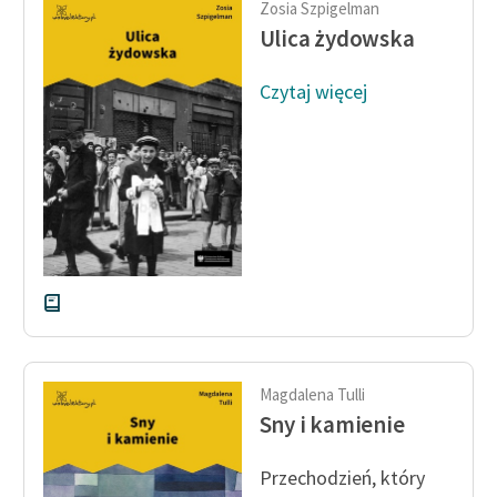
Zosia Szpigelman
Ręce pełne poezji
Ulica żydowska
Kolekcje edukacyjne
twórców przechodzących
Czytaj więcej
do domeny publicznej,
lektur szkolnych oraz
Starego Testamentu
Odkurzamy bohaterów
Szkoła Poezji Wolnych
Lektur
O nas
Kontakt
Magdalena Tulli
O projekcie
Sny i kamienie
Zespół
Przechodzień, który