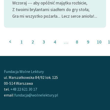
Wczoraj --- aby opóźnić majątku rozbicie,
Z twoimi brylantami siadłem do gry stoła;
Gra mi wszystko pożarła... Lecz serce anioła!...
1
2
3
4
…
8
9
10
Fundacja Wolne Lektury
ul. Marszałkowska 84/92 lok. 125
00-514 Warszawa
tel.
+48 22 621 30 17
email
fundacja@wolnelektury.pl