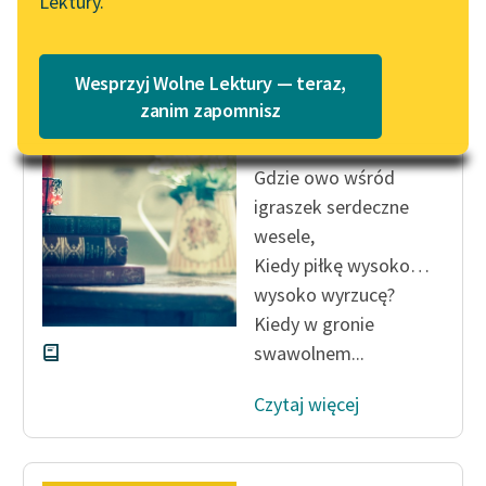
Lektury.
Katalog
Blog
Katalog w formacie PDF
Władysław Syrokomla
Wesprzyj Wolne Lektury — teraz,
Urodzony Jan
Lektury szkolne i klasyka
zanim zapomnisz
Dęboróg
literatury do słuchania dla
uczennic i uczniów z
Gdzie owo wśród
niepełnosprawnościami
igraszek serdeczne
E-kolekcja lektur
wesele,
szkolnych i literatury do
Kiedy piłkę wysoko…
słuchania dla uczennic i
wysoko wyrzucę?
uczniów z
Kiedy w gronie
niepełnosprawnościami
swawolnem...
Feministyczne inspiracje.
Popularyzacja
Czytaj więcej
skandynawskiej literatury
feministycznej