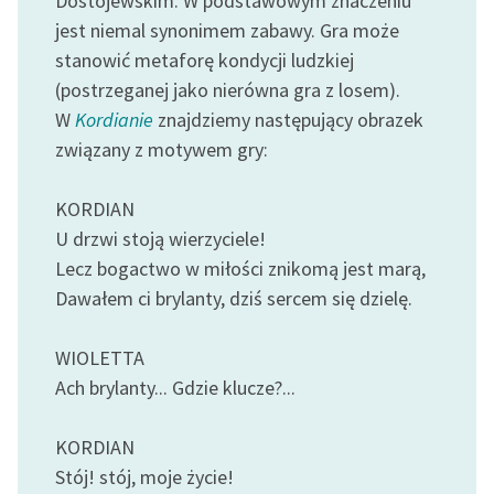
Dostojewskim. W podstawowym znaczeniu
jest niemal synonimem zabawy. Gra może
stanowić metaforę kondycji ludzkiej
(postrzeganej jako nierówna gra z losem).
W
Kordianie
znajdziemy następujący obrazek
związany z motywem gry:
KORDIAN
U drzwi stoją wierzyciele!
Lecz bogactwo w miłości znikomą jest marą,
Dawałem ci brylanty, dziś sercem się dzielę.
WIOLETTA
Ach brylanty... Gdzie klucze?...
KORDIAN
Stój! stój, moje życie!