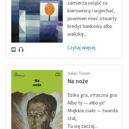
zamierza usiąść za
kierownicą i wyjechać,
Zasady wykorzystania
powinien mieć otwarty
Wolnych Lektur
kredyt bankowy albo
Logotypy
walizkę...
Materiały promocyjne
Czytaj więcej
Polityka prywatności
Regulamin biblioteki
Julian Tuwim
Dane fundacji i
Na noże
sprawozdania finansowe
Dzika gra, straszna gra:
Regulamin darowizn
Albo ty — albo ja!
Informacja o treściach
Miękkie ciało — twarda
wrażliwych
stal,
Deklaracja dostępności
Tu się zaczaj...