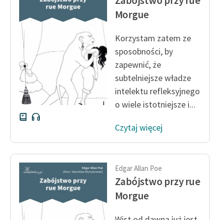
Zabójstwo przy rue
Morgue
Korzystam zatem ze
sposobności, by
zapewnić, że
subtelniejsze władze
intelektu refleksyjnego
o wiele istotniejsze i...
Czytaj więcej
Edgar Allan Poe
Zabójstwo przy rue
Morgue
Wist od dawna już jest