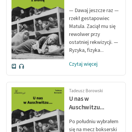
— Dawaj jeszcze raz —
Zasady wykorzystania
rzekł gestapowiec
Wolnych Lektur
Matula. Zaciął mu się
Logotypy
rewolwer przy
ostatniej rekwizycji. —
Materiały promocyjne
Ryzyka, fizyka...
Polityka prywatności
Czytaj więcej
Regulamin biblioteki
Dane fundacji i
sprawozdania finansowe
Tadeusz Borowski
Regulamin darowizn
U nas w
Auschwitzu...
Informacja o treściach
wrażliwych
Po południu wybrałem
Deklaracja dostępności
się na mecz bokserski