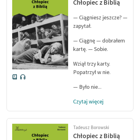
Chłopiec z Biblią
Ręce pełne poezji
Kolekcje edukacyjne
— Ciągniesz jeszcze? —
twórców przechodzących
zapytał.
do domeny publicznej,
lektur szkolnych oraz
— Ciągnę — dobrałem
Starego Testamentu
kartę. — Sobie.
Odkurzamy bohaterów
Wziął trzy karty.
Szkoła Poezji Wolnych
Popatrzył w nie.
Lektur
— Było nie...
O nas
Czytaj więcej
Kontakt
O projekcie
Tadeusz Borowski
Zespół
Chłopiec z Biblią