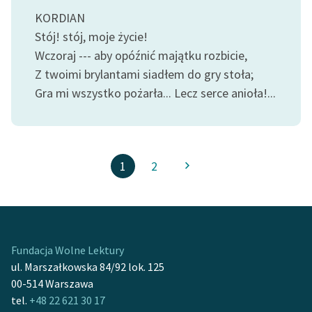
KORDIAN
Stój! stój, moje życie!
Wczoraj --- aby opóźnić majątku rozbicie,
Z twoimi brylantami siadłem do gry stoła;
Gra mi wszystko pożarła... Lecz serce anioła!...
1
2
Fundacja Wolne Lektury
ul. Marszałkowska 84/92 lok. 125
00-514 Warszawa
tel.
+48 22 621 30 17