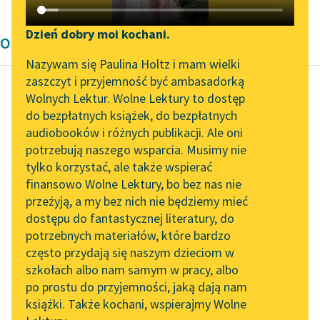
Katalog DAISY
Zgłoś brak utworu
Podkasty o książkach
Dzień dobry moi kochani.
Opowiadanie
Aktualności
Narzędzia
Nazywam się Paulina Holtz i mam wielki
zaszczyt i przyjemność być ambasadorką
„Prokurator Alicja Horn”
Mapa Wolnych Lektur
Wolnych Lektur. Wolne Lektury to dostęp
do słuchania
do bezpłatnych książek, do bezpłatnych
Autor nieznany
Leśmianator
audiobooków i różnych publikacji. Ale oni
Ze skarbnicy
Byliśmy częścią AI Impact
potrzebują naszego wsparcia. Musimy nie
Przewodnik dla piszących i
midraszy
Lab
tylko korzystać, ale także wspierać
czytających
finansowo Wolne Lektury, bo bez nas nie
Zapraszamy na spotkanie
— Zadam ci kilka
przeżyją, a my bez nich nie będziemy mieć
online z tłumaczkami
zagadek —
dostępu do fantastycznej literatury, do
literatury skandynawskiej
API
powiedziała do
potrzebnych materiałów, które bardzo
Salomona królowa
Spotkanie z Katarzyną
OAI-PMH
często przydają się naszym dzieciom w
Tunkiel w Oslo
Saby. — Jeśli uda ci się
szkołach albo nam samym w pracy, albo
Widget Wolnych Lektur
je rozwiązać...
po prostu do przyjemności, jaką dają nam
102. lata temu zmarł
książki. Także kochani, wspierajmy Wolne
Przypisy
Joseph Conrad
Czytaj więcej