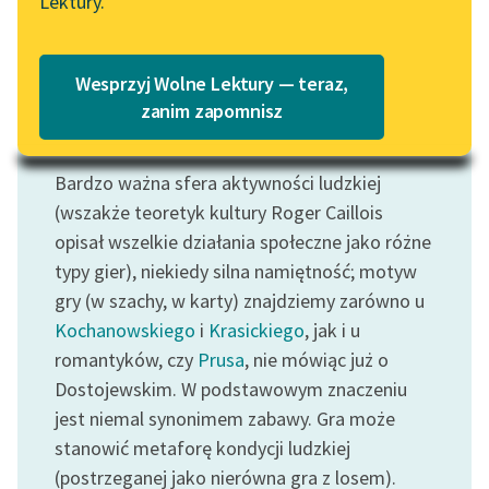
Lektury.
Katalog
Blog
Katalog w formacie PDF
Wesprzyj Wolne Lektury — teraz,
Lektury szkolne i klasyka
zanim zapomnisz
literatury do słuchania dla
Motyw: Gra
uczennic i uczniów z
Bardzo ważna sfera aktywności ludzkiej
niepełnosprawnościami
(wszakże teoretyk kultury Roger Caillois
E-kolekcja lektur
opisał wszelkie działania społeczne jako różne
szkolnych i literatury do
typy gier), niekiedy silna namiętność; motyw
słuchania dla uczennic i
gry (w szachy, w karty) znajdziemy zarówno u
uczniów z
Kochanowskiego
i
Krasickiego
, jak i u
niepełnosprawnościami
romantyków, czy
Prusa
, nie mówiąc już o
Feministyczne inspiracje.
Dostojewskim. W podstawowym znaczeniu
Popularyzacja
jest niemal synonimem zabawy. Gra może
skandynawskiej literatury
stanowić metaforę kondycji ludzkiej
feministycznej
(postrzeganej jako nierówna gra z losem).