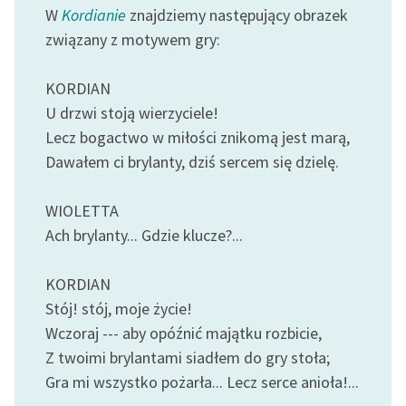
Ręce pełne poezji
W
Kordianie
znajdziemy następujący obrazek
związany z motywem gry:
Kolekcje edukacyjne
twórców przechodzących
KORDIAN
do domeny publicznej,
lektur szkolnych oraz
U drzwi stoją wierzyciele!
Starego Testamentu
Lecz bogactwo w miłości znikomą jest marą,
Dawałem ci brylanty, dziś sercem się dzielę.
Odkurzamy bohaterów
Szkoła Poezji Wolnych
WIOLETTA
Lektur
Ach brylanty... Gdzie klucze?...
O nas
KORDIAN
Kontakt
Stój! stój, moje życie!
Wczoraj --- aby opóźnić majątku rozbicie,
O projekcie
Z twoimi brylantami siadłem do gry stoła;
Zespół
Gra mi wszystko pożarła... Lecz serce anioła!...