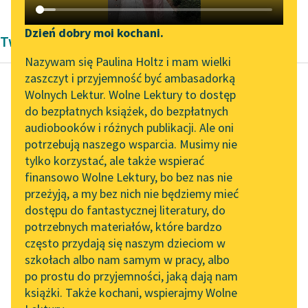
Katalog DAISY
Zgłoś brak utworu
Podkasty o książkach
Dzień dobry moi kochani.
Twórczość François Rabelais
Aktualności
Narzędzia
Nazywam się Paulina Holtz i mam wielki
zaszczyt i przyjemność być ambasadorką
„Prokurator Alicja Horn”
Mapa Wolnych Lektur
Wolnych Lektur. Wolne Lektury to dostęp
do słuchania
do bezpłatnych książek, do bezpłatnych
François Rabelais
Leśmianator
audiobooków i różnych publikacji. Ale oni
Gargantua i
Byliśmy częścią AI Impact
potrzebują naszego wsparcia. Musimy nie
Przewodnik dla piszących i
Pantagruel
Lab
tylko korzystać, ale także wspierać
czytających
finansowo Wolne Lektury, bo bez nas nie
Zapraszamy na spotkanie
Po ukończeniu
przeżyją, a my bez nich nie będziemy mieć
online z tłumaczkami
wieczerzy wydano w
dostępu do fantastycznej literatury, do
literatury skandynawskiej
API
obecności królowej bal
potrzebnych materiałów, które bardzo
na kształt turnieju,
Spotkanie z Katarzyną
OAI-PMH
często przydają się naszym dzieciom w
Tunkiel w Oslo
godny nie tylko
szkołach albo nam samym w pracy, albo
Widget Wolnych Lektur
bacznego...
po prostu do przyjemności, jaką dają nam
102. lata temu zmarł
książki. Także kochani, wspierajmy Wolne
Przypisy
Joseph Conrad
Czytaj więcej