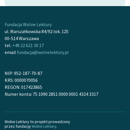
Zasady wykorzystania
Wolnych Lektur
Fundacja Wolne Lektury
Logotypy
ul. Marszałkowska 84/92 lok. 125
00-514 Warszawa
Materiały promocyjne
tel.
+48 22 621 30 17
email
fundacja@wolnelektury.pl
Polityka prywatności
Regulamin biblioteki
NIP: 952-187-70-87
Dane fundacji i
KRS: 0000070056
sprawozdania finansowe
REGON: 017423865
Numer konta: 75 1090 2851 0000 0001 4324 3317
Regulamin darowizn
Informacja o treściach
wrażliwych
Wolne Lektury to projekt prowadzony
Deklaracja dostępności
przez fundację
Wolne Lektury
.