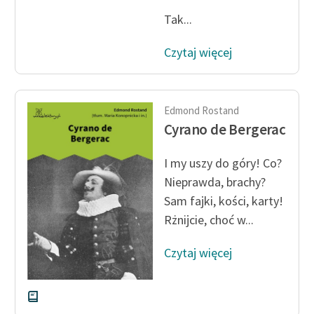
Tak...
Zasady wykorzystania
Wolnych Lektur
Czytaj więcej
Logotypy
Materiały promocyjne
Edmond Rostand
Cyrano de Bergerac
Polityka prywatności
Regulamin biblioteki
I my uszy do góry! Co?
Nieprawda, brachy?
Dane fundacji i
Sam fajki, kości, karty!
sprawozdania finansowe
Rżnijcie, choć w...
Regulamin darowizn
Czytaj więcej
Informacja o treściach
wrażliwych
Deklaracja dostępności