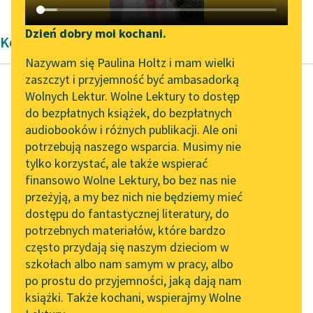
Katalog DAISY
Zgłoś brak utworu
Podkasty o książkach
Dzień dobry moi kochani.
Komedia
Aktualności
Narzędzia
Nazywam się Paulina Holtz i mam wielki
zaszczyt i przyjemność być ambasadorką
„Prokurator Alicja Horn”
Mapa Wolnych Lektur
Wolnych Lektur. Wolne Lektury to dostęp
do słuchania
do bezpłatnych książek, do bezpłatnych
Aleksander Fredro
Leśmianator
audiobooków i różnych publikacji. Ale oni
Mąż i żona
Byliśmy częścią AI Impact
potrzebują naszego wsparcia. Musimy nie
Przewodnik dla piszących i
Lab
tylko korzystać, ale także wspierać
czytających
Nareszcie, jak gra
finansowo Wolne Lektury, bo bez nas nie
Zapraszamy na spotkanie
szachów jest miłostek
przeżyją, a my bez nich nie będziemy mieć
online z tłumaczkami
sztuka.
dostępu do fantastycznej literatury, do
literatury skandynawskiej
API
Każdy w niej do
potrzebnych materiałów, które bardzo
zwalczenia skrytej
Spotkanie z Katarzyną
OAI-PMH
często przydają się naszym dzieciom w
drogi szuka...
Tunkiel w Oslo
szkołach albo nam samym w pracy, albo
Widget Wolnych Lektur
po prostu do przyjemności, jaką dają nam
102. lata temu zmarł
Czytaj więcej
książki. Także kochani, wspierajmy Wolne
Przypisy
Joseph Conrad