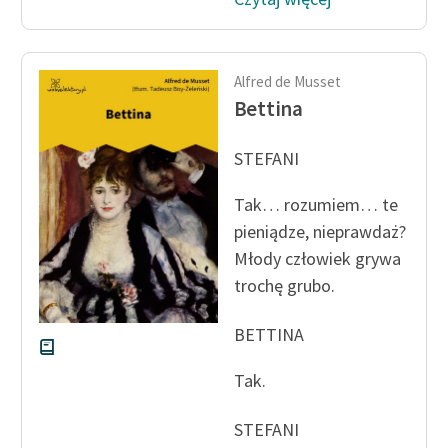
Ręce pełne poezji
Kolekcje edukacyjne
twórców przechodzących
Alfred de Musset
do domeny publicznej,
Bettina
lektur szkolnych oraz
Starego Testamentu
STEFANI
Odkurzamy bohaterów
Tak… rozumiem… te
Szkoła Poezji Wolnych
pieniądze, nieprawdaż?
Lektur
Młody człowiek grywa
trochę grubo.
O nas
BETTINA
Kontakt
O projekcie
Tak.
Zespół
STEFANI