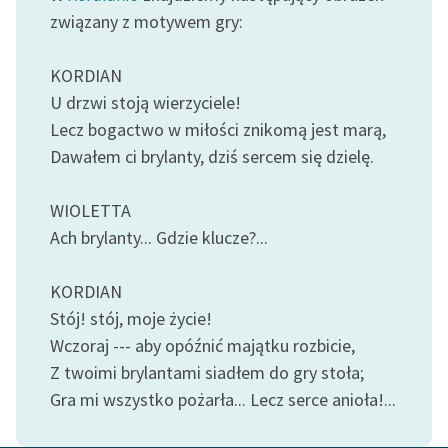
Ręce pełne poezji
związany z motywem gry:
Kolekcje edukacyjne
KORDIAN
twórców przechodzących
do domeny publicznej,
U drzwi stoją wierzyciele!
lektur szkolnych oraz
Lecz bogactwo w miłości znikomą jest marą,
Starego Testamentu
Dawałem ci brylanty, dziś sercem się dzielę.
Odkurzamy bohaterów
WIOLETTA
Szkoła Poezji Wolnych
Ach brylanty... Gdzie klucze?...
Lektur
O nas
KORDIAN
Stój! stój, moje życie!
Kontakt
Wczoraj --- aby opóźnić majątku rozbicie,
Z twoimi brylantami siadłem do gry stoła;
O projekcie
Gra mi wszystko pożarła... Lecz serce anioła!...
Zespół