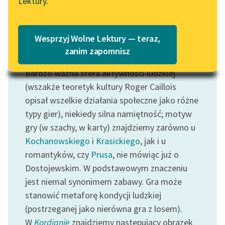
Lektury.
Katalog
Blog
Katalog w formacie PDF
Wesprzyj Wolne Lektury — teraz,
Lektury szkolne i klasyka
zanim zapomnisz
Motyw: Gra
literatury do słuchania dla
Bardzo ważna sfera aktywności ludzkiej
uczennic i uczniów z
niepełnosprawnościami
(wszakże teoretyk kultury Roger Caillois
opisał wszelkie działania społeczne jako różne
E-kolekcja lektur
typy gier), niekiedy silna namiętność; motyw
szkolnych i literatury do
gry (w szachy, w karty) znajdziemy zarówno u
słuchania dla uczennic i
Kochanowskiego
i
Krasickiego
, jak i u
uczniów z
romantyków, czy
Prusa
, nie mówiąc już o
niepełnosprawnościami
Dostojewskim. W podstawowym znaczeniu
Feministyczne inspiracje.
jest niemal synonimem zabawy. Gra może
Popularyzacja
stanowić metaforę kondycji ludzkiej
skandynawskiej literatury
(postrzeganej jako nierówna gra z losem).
feministycznej
W
Kordianie
znajdziemy następujący obrazek