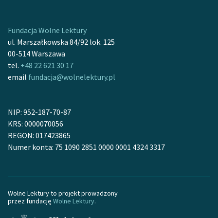
Zasady wykorzystania
Fundacja Wolne Lektury
Wolnych Lektur
ul. Marszałkowska 84/92 lok. 125
Logotypy
00-514 Warszawa
tel.
+48 22 621 30 17
Materiały promocyjne
email
fundacja@wolnelektury.pl
Polityka prywatności
Regulamin biblioteki
NIP: 952-187-70-87
KRS: 0000070056
Dane fundacji i
REGON: 017423865
sprawozdania finansowe
Numer konta: 75 1090 2851 0000 0001 4324 3317
Regulamin darowizn
Informacja o treściach
wrażliwych
Wolne Lektury to projekt prowadzony
przez fundację
Wolne Lektury
.
Deklaracja dostępności