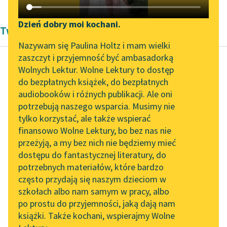
Katalog DAISY
Zgłoś brak utworu
Podkasty o książkach
Dzień dobry moi kochani.
Twórczość Michała Bałuckiego
Aktualności
Narzędzia
Nazywam się Paulina Holtz i mam wielki
zaszczyt i przyjemność być ambasadorką
„Prokurator Alicja Horn”
Mapa Wolnych Lektur
Wolnych Lektur. Wolne Lektury to dostęp
do słuchania
do bezpłatnych książek, do bezpłatnych
Michał Bałucki
Leśmianator
audiobooków i różnych publikacji. Ale oni
Dorożkarz nr 13
Byliśmy częścią AI Impact
potrzebują naszego wsparcia. Musimy nie
Przewodnik dla piszących i
Lab
tylko korzystać, ale także wspierać
czytających
świat wyższy uznał go
finansowo Wolne Lektury, bo bez nas nie
Zapraszamy na spotkanie
za swego, choć
przeżyją, a my bez nich nie będziemy mieć
online z tłumaczkami
pochodził tylko ze
dostępu do fantastycznej literatury, do
literatury skandynawskiej
API
szlacheckiej rodziny, bo
potrzebnych materiałów, które bardzo
był gentlemanem...
Spotkanie z Katarzyną
OAI-PMH
często przydają się naszym dzieciom w
Tunkiel w Oslo
szkołach albo nam samym w pracy, albo
Widget Wolnych Lektur
Czytaj więcej
po prostu do przyjemności, jaką dają nam
102. lata temu zmarł
książki. Także kochani, wspierajmy Wolne
Przypisy
Joseph Conrad