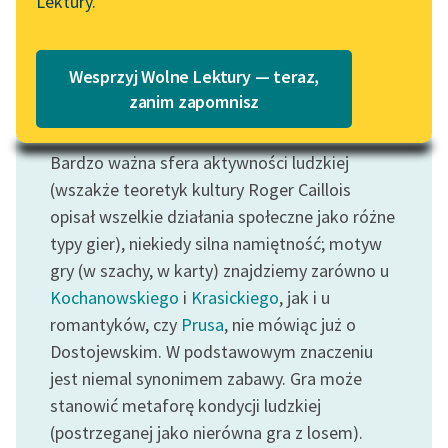
Lektury.
Katalog
Blog
Katalog w formacie PDF
Wesprzyj Wolne Lektury — teraz,
Lektury szkolne i klasyka
zanim zapomnisz
Motyw: Gra
literatury do słuchania dla
uczennic i uczniów z
Bardzo ważna sfera aktywności ludzkiej
niepełnosprawnościami
(wszakże teoretyk kultury Roger Caillois
E-kolekcja lektur
opisał wszelkie działania społeczne jako różne
szkolnych i literatury do
typy gier), niekiedy silna namiętność; motyw
słuchania dla uczennic i
gry (w szachy, w karty) znajdziemy zarówno u
uczniów z
Kochanowskiego
i
Krasickiego
, jak i u
niepełnosprawnościami
romantyków, czy
Prusa
, nie mówiąc już o
Feministyczne inspiracje.
Dostojewskim. W podstawowym znaczeniu
Popularyzacja
jest niemal synonimem zabawy. Gra może
skandynawskiej literatury
stanowić metaforę kondycji ludzkiej
feministycznej
(postrzeganej jako nierówna gra z losem).