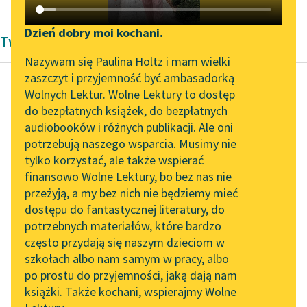
Katalog DAISY
Zgłoś brak utworu
Podkasty o książkach
Dzień dobry moi kochani.
Twórczość Charlesa de Montesquieu
Aktualności
Narzędzia
Nazywam się Paulina Holtz i mam wielki
zaszczyt i przyjemność być ambasadorką
„Prokurator Alicja Horn”
Mapa Wolnych Lektur
Wolnych Lektur. Wolne Lektury to dostęp
do słuchania
do bezpłatnych książek, do bezpłatnych
Charles de Montesquieu
Leśmianator
audiobooków i różnych publikacji. Ale oni
(Monteskiusz)
Byliśmy częścią AI Impact
potrzebują naszego wsparcia. Musimy nie
Listy perskie
Przewodnik dla piszących i
Lab
tylko korzystać, ale także wspierać
czytających
finansowo Wolne Lektury, bo bez nas nie
Zapraszamy na spotkanie
Gra jest w Europie
przeżyją, a my bez nich nie będziemy mieć
online z tłumaczkami
bardzo
dostępu do fantastycznej literatury, do
literatury skandynawskiej
API
rozpowszechniona: być
potrzebnych materiałów, które bardzo
graczem, to już
Spotkanie z Katarzyną
OAI-PMH
często przydają się naszym dzieciom w
pozycja; sam ten tytuł
Tunkiel w Oslo
szkołach albo nam samym w pracy, albo
Widget Wolnych Lektur
zastępuje...
po prostu do przyjemności, jaką dają nam
102. lata temu zmarł
książki. Także kochani, wspierajmy Wolne
Przypisy
Joseph Conrad
Czytaj więcej