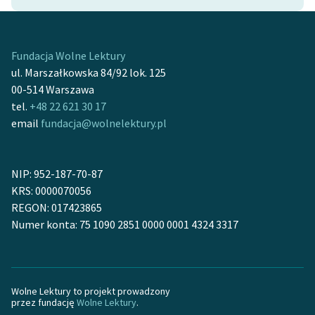
Zasady wykorzystania
Wolnych Lektur
Fundacja Wolne Lektury
ul. Marszałkowska 84/92 lok. 125
Logotypy
00-514 Warszawa
Materiały promocyjne
tel.
+48 22 621 30 17
email
fundacja@wolnelektury.pl
Polityka prywatności
Regulamin biblioteki
NIP: 952-187-70-87
Dane fundacji i
KRS: 0000070056
sprawozdania finansowe
REGON: 017423865
Numer konta: 75 1090 2851 0000 0001 4324 3317
Regulamin darowizn
Informacja o treściach
wrażliwych
Wolne Lektury to projekt prowadzony
przez fundację
Wolne Lektury
.
Deklaracja dostępności