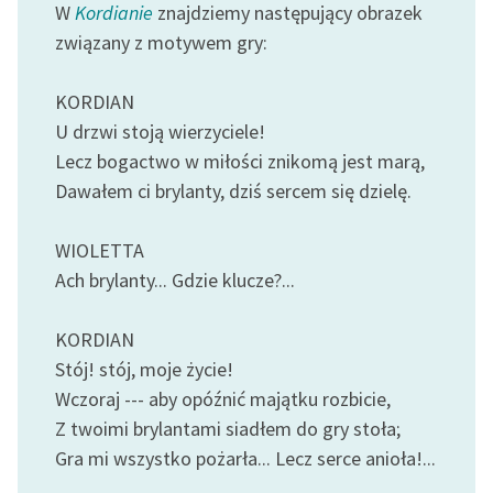
W
Kordianie
znajdziemy następujący obrazek
Ręce pełne poezji
związany z motywem gry:
Kolekcje edukacyjne
twórców przechodzących
KORDIAN
do domeny publicznej,
U drzwi stoją wierzyciele!
lektur szkolnych oraz
Lecz bogactwo w miłości znikomą jest marą,
Starego Testamentu
Dawałem ci brylanty, dziś sercem się dzielę.
Odkurzamy bohaterów
WIOLETTA
Szkoła Poezji Wolnych
Lektur
Ach brylanty... Gdzie klucze?...
O nas
KORDIAN
Stój! stój, moje życie!
Kontakt
Wczoraj --- aby opóźnić majątku rozbicie,
O projekcie
Z twoimi brylantami siadłem do gry stoła;
Gra mi wszystko pożarła... Lecz serce anioła!...
Zespół