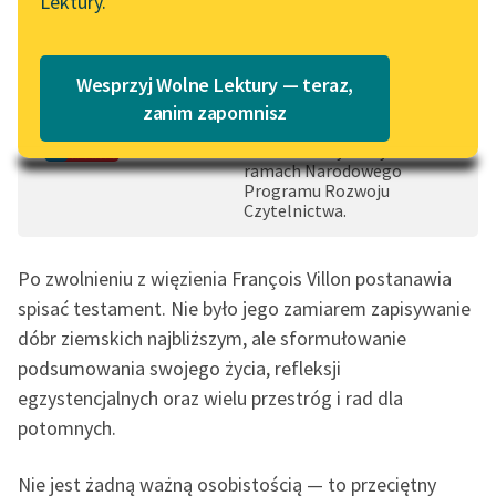
Lektury.
Katalog
Blog
0:00:00
– 0:39:37
Czas do końca: 2:08:53
Katalog w formacie PDF
Wesprzyj Wolne Lektury — teraz,
Dofinansowano ze
Lektury szkolne i klasyka
środków: Priorytet 4
zanim zapomnisz
Udostępnienie publikacji w
literatury do słuchania dla
formatach cyfrowych w
uczennic i uczniów z
ramach Narodowego
niepełnosprawnościami
Programu Rozwoju
Czytelnictwa.
E-kolekcja lektur
szkolnych i literatury do
Po zwolnieniu z więzienia François Villon postanawia
słuchania dla uczennic i
spisać testament. Nie było jego zamiarem zapisywanie
uczniów z
dóbr ziemskich najbliższym, ale sformułowanie
niepełnosprawnościami
podsumowania swojego życia, refleksji
Feministyczne inspiracje.
egzystencjalnych oraz wielu przestróg i rad dla
Popularyzacja
potomnych.
skandynawskiej literatury
feministycznej
Nie jest żadną ważną osobistością — to przeciętny