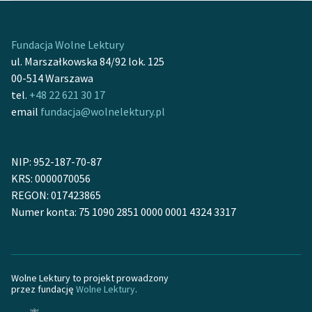
ożenionego szlachcica, ibży posłał ią swey małżonce,
którą zdobył sobie mieczem
Fundacja Wolne Lektury
CXXX
ul. Marszałkowska 84/92 lok. 125
CXXXI
00-514 Warszawa
Ballada
tel.
+48 22 621 30 17
CXXXII
email
fundacja@wolnelektury.pl
CXXXIII
Ballada zatytułowana: przeciwrzeczenia Fran —
NIP: 952-187-70-87
Gontirowe
KRS: 0000070056
CXXXIV
REGON: 017423865
Ballada o niewiastach parizkich
Numer konta: 75 1090 2851 0000 0001 4324 3317
CXXXV
CXXXVI
CXXXVII
Wolne Lektury to projekt prowadzony
CXXXVIII
przez fundację
Wolne Lektury
.
CXXXIX