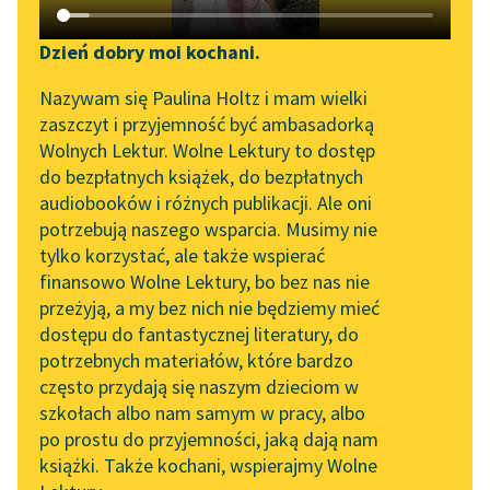
Katalog DAISY
Zgłoś brak utworu
Podkasty o książkach
Dzień dobry moi kochani.
Aktualności
Narzędzia
Nazywam się Paulina Holtz i mam wielki
zaszczyt i przyjemność być ambasadorką
„Prokurator Alicja Horn”
Mapa Wolnych Lektur
Wolnych Lektur. Wolne Lektury to dostęp
pobierz audiobook
do słuchania
do bezpłatnych książek, do bezpłatnych
Leśmianator
audiobooków i różnych publikacji. Ale oni
pobierz książkę
Byliśmy częścią AI Impact
potrzebują naszego wsparcia. Musimy nie
Przewodnik dla piszących i
Lab
tylko korzystać, ale także wspierać
czytających
finansowo Wolne Lektury, bo bez nas nie
Zapraszamy na spotkanie
czytaj online
przeżyją, a my bez nich nie będziemy mieć
online z tłumaczkami
dostępu do fantastycznej literatury, do
literatury skandynawskiej
API
potrzebnych materiałów, które bardzo
Spotkanie z Katarzyną
OAI-PMH
Czyta:
Marcin Popczyński
, reż.
Grzegorz Dondziłło
często przydają się naszym dzieciom w
Tunkiel w Oslo
szkołach albo nam samym w pracy, albo
Widget Wolnych Lektur
po prostu do przyjemności, jaką dają nam
1×
Roz.
102. lata temu zmarł
książki. Także kochani, wspierajmy Wolne
Przypisy
Joseph Conrad
1/4