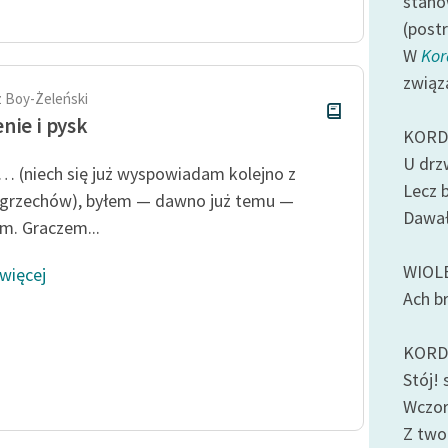
stano
Odkurzamy bohaterów
(post
Szkoła Poezji Wolnych Lektur
W
Kor
związ
 Boy-Żeleński
nie i pysk
KORD
U drzw
 (niech się już wyspowiadam kolejno z
Lecz 
grzechów), byłem — dawno już temu —
Dawałe
m. Graczem...
WIOL
 więcej
Ach br
KORD
Stój! 
Wczora
Z two