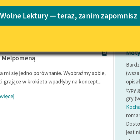
Katalog
 Wolne Lektury — teraz, zanim zapomnisz
Katalog w for
Lektury szkolne i klasyka
literatury do słuchania dla
uczennic i uczniów z
niepełnosprawnościami
 Boy-Żeleński
E-kolekcja lektur szkolnych i
Moty
literatury do słuchania dla
 z Melpomeną
uczennic i uczniów z
Bardz
niepełnosprawnościami
 mi się jedno porównanie. Wyobraźmy sobie,
(wsza
Feministyczne inspiracje.
eci grające w krokieta wpadłyby na koncept...
opisał
Popularyzacja skandynawskiej
typy 
literatury feministycznej
 więcej
gry (
Ręce pełne poezji
Koch
roman
Kolekcje edukacyjne twórców
przechodzących do domeny
Dosto
publicznej, lektur szkolnych
jest 
oraz Starego Testamentu