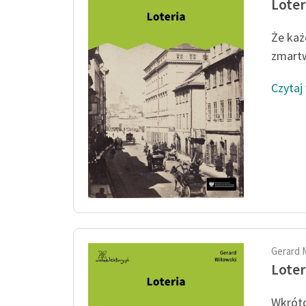
Loter
Że każd
zmartw
Czytaj
Gerard 
Loter
Wkrótc