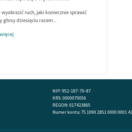
 wyobrazić ruch, jaki koniecznie sprawić
y głosy dziesięciu razem...
 więcej
NIP: 952-187-70-87
KRS: 0000070056
REGON: 017423865
Numer konta: 75 1090 2851 0000 0001 4