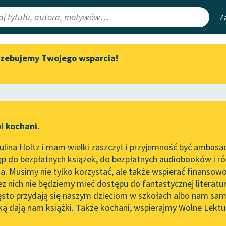
Z
rzebujemy Twojego wsparcia!
Aktualności
Narzędzia
e Lektury
„Prokurator Alicja Horn” do
Mapa Wolnych 
słuchania
irmami
Leśmianator
Byliśmy częścią AI Impact Lab
ewsletter
Przewodnik dla
i kochani.
Zapraszamy na spotkanie
czytających
online z tłumaczkami
lina Holtz i mam wielki zaszczyt i przyjemność być ambasa
literatury skandynawskiej
p do bezpłatnych książek, do bezpłatnych audiobooków i różn
API
Spotkanie z Katarzyną Tunkiel
. Musimy nie tylko korzystać, ale także wspierać finansowo
ce redakcyjne
w Oslo
OAI-PMH
ez nich nie będziemy mieć dostępu do fantastycznej literatu
ęsto przydają się naszym dzieciom w szkołach albo nam sam
102. lata temu zmarł Joseph
Widget Wolnyc
Conrad
ką dają nam książki. Także kochani, wspierajmy Wolne Lektu
oru
Felieton
✖
Przypisy
Blog