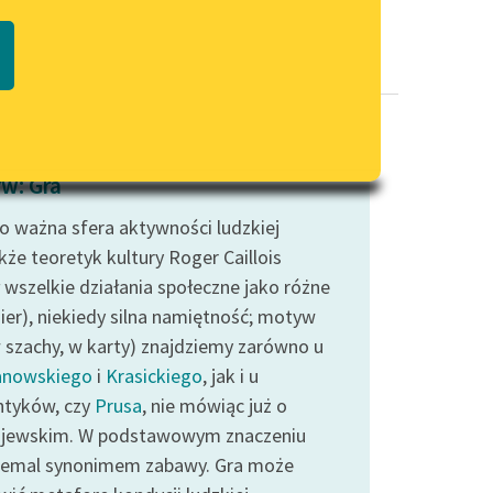
Regulamin biblioteki
macie PDF
Dane fundacji i sprawozdania
finansowe
Regulamin darowizn
Informacja o treściach
w: Gra
wrażliwych
o ważna sfera aktywności ludzkiej
Deklaracja dostępności
kże teoretyk kultury Roger Caillois
 wszelkie działania społeczne jako różne
gier), niekiedy silna namiętność; motyw
w szachy, w karty) znajdziemy zarówno u
anowskiego
i
Krasickiego
, jak i u
tyków, czy
Prusa
, nie mówiąc już o
jewskim. W podstawowym znaczeniu
niemal synonimem zabawy. Gra może