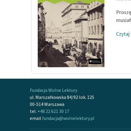
Proszę
musiał
Czytaj
Fundacja Wolne Lektury
ul. Marszałkowska 84/92 lok. 125
00-514 Warszawa
tel.
+48 22 621 30 17
email
fundacja@wolnelektury.pl