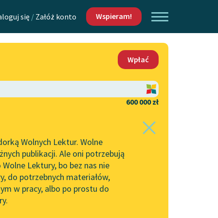
Wspieram!
aloguj się
/
Załóż konto
O nas
Wpłać
Lektur
Kontakt
O projekcie
600 000 zł
 piszących i
Zespół
dorką Wolnych Lektur. Wolne
Zasady wykorzystania
ych publikacji. Ale oni potrzebują
Wolnych Lektur
 Wolne Lektury, bo bez nas nie
Logotypy
ry, do potrzebnych materiałów,
ym w pracy, albo po prostu do
h Lektur
Materiały promocyjne
ry.
Polityka prywatności