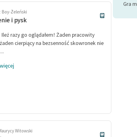
Gra mi
 Boy-Żeleński
nie i pysk
Ileż razy go oglądałem! Żaden pracowity
, żaden cierpiący na bezsenność skowronek nie
..
 więcej
Maurycy Witowski