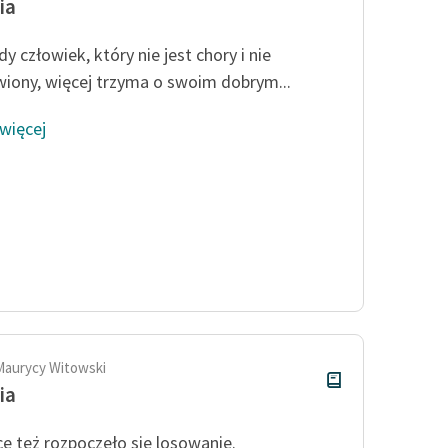
ia
y człowiek, który nie jest chory i nie
iony, więcej trzyma o swoim dobrym...
 więcej
Maurycy Witowski
ia
e też rozpoczęło się losowanie.