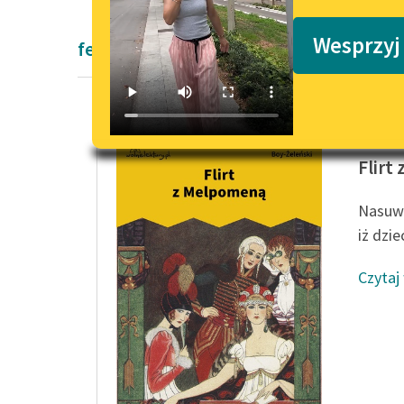
Podkasty o książkach
Wesprzyj
felietony
Tadeusz
Flirt
Nasuwa
iż dzi
Czytaj