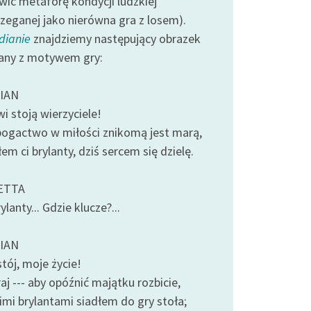
wić metaforę kondycji ludzkiej
rzeganej jako nierówna gra z losem).
dianie
znajdziemy następujący obrazek
any z motywem gry:
IAN
i stoją wierzyciele!
bogactwo w miłości znikomą jest marą,
m ci brylanty, dziś sercem się dzielę.
ETTA
ylanty... Gdzie klucze?...
IAN
stój, moje życie!
j --- aby opóźnić majątku rozbicie,
imi brylantami siadłem do gry stoła;