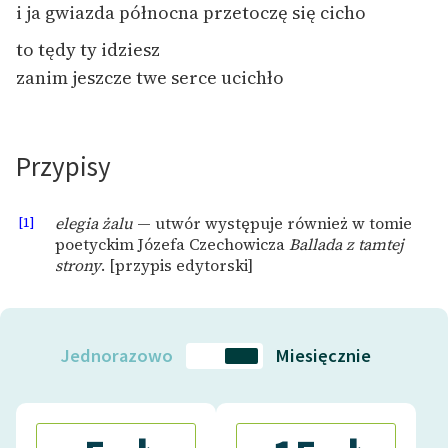
i ja gwiazda północna przetoczę się cicho
Deklaracja dostępności
to tędy ty idziesz
zanim jeszcze twe serce ucichło
Przypisy
[1]
elegia żalu
— utwór występuje również w tomie
poetyckim Józefa Czechowicza
Ballada z tamtej
strony
. [przypis edytorski]
Jednorazowo
Miesięcznie