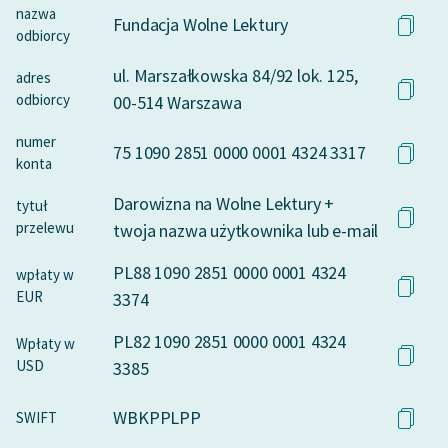
nazwa
Fundacja Wolne Lektury
odbiorcy
ul. Marszałkowska 84/92 lok. 125,
adres
odbiorcy
00-514 Warszawa
numer
75 1090 2851 0000 0001 4324 3317
konta
Darowizna na Wolne Lektury +
tytuł
przelewu
twoja nazwa użytkownika lub e-mail
PL88 1090 2851 0000 0001 4324
wpłaty w
EUR
3374
PL82 1090 2851 0000 0001 4324
Wpłaty w
USD
3385
WBKPPLPP
SWIFT