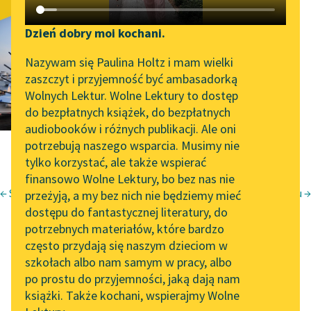
Elegia żalu
Katalog DAISY
Zgłoś brak utworu
Podkasty o książkach
Dzień dobry moi kochani.
Aktualności
Narzędzia
Nazywam się Paulina Holtz i mam wielki
zaszczyt i przyjemność być ambasadorką
Spotkanie z Katarzyną
Mapa Wolnych Lektur
Wolnych Lektur. Wolne Lektury to dostęp
Tunkiel w Oslo
do bezpłatnych książek, do bezpłatnych
Leśmianator
audiobooków i różnych publikacji. Ale oni
Wolne Lektury na 32.
potrzebują naszego wsparcia. Musimy nie
Przewodnik dla piszących i
Pol’and’Rock Festivalu
tylko korzystać, ale także wspierać
czytających
finansowo Wolne Lektury, bo bez nas nie
„Kochanek Lady
← Synteza
W boju →
przeżyją, a my bez nich nie będziemy mieć
Chatterley” do słuchania
Józef Czechowicz
dostępu do fantastycznej literatury, do
na Wolnych Lekturach
API
nic więcej
potrzebnych materiałów, które bardzo
Nowy audiobook –
OAI-PMH
często przydają się naszym dzieciom w
elegia żalu
[1]
„Marzenie o Oriencie”
szkołach albo nam samym w pracy, albo
Widget Wolnych Lektur
Sophie Elkan
po prostu do przyjemności, jaką dają nam
książki. Także kochani, wspierajmy Wolne
Przypisy
Kolekcja Nadwyraz.com x