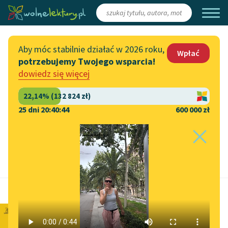
Zaloguj się
/
Załóż konto
Aby móc stabilnie działać w 2026 roku,
Wpłać
potrzebujemy Twojego wsparcia!
Katalog
Włącz się
dowiedz się więcej
Lektury szkolne
Wesprzyj Wolne Lektury
Książki
Współpraca z firmami
25 dni 20:40:43
600 000 zł
Autorki i autorzy
Zapisz się na newsletter
Strona główna
Audiobooki
Przekaż 1,5%
Kolekcje tematyczne
Szacowany czas do końca:
4 min
Włącz się w prace
NOWOŚCI
redakcyjne
Józef Czechowicz
Motywy literackie
Zgłoś błąd