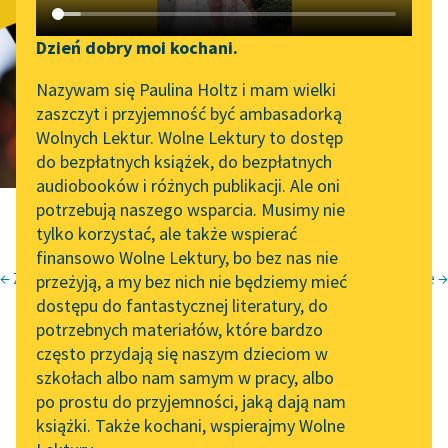
Śpiewny
Katalog DAISY
Zgłoś brak utworu
pocałunek
Podkasty o książkach
Dzień dobry moi kochani.
Aktualności
Narzędzia
Nazywam się Paulina Holtz i mam wielki
zaszczyt i przyjemność być ambasadorką
Spotkanie z Katarzyną
Mapa Wolnych Lektur
Wolnych Lektur. Wolne Lektury to dostęp
Tunkiel w Oslo
do bezpłatnych książek, do bezpłatnych
Leśmianator
audiobooków i różnych publikacji. Ale oni
Wolne Lektury na 32.
potrzebują naszego wsparcia. Musimy nie
Przewodnik dla piszących i
Pol’and’Rock Festivalu
tylko korzystać, ale także wspierać
czytających
finansowo Wolne Lektury, bo bez nas nie
„Kochanek Lady
← Z pamiętnika
Nienazwane niejasne →
przeżyją, a my bez nich nie będziemy mieć
Chatterley” do słuchania
Józef Czechowicz
dostępu do fantastycznej literatury, do
na Wolnych Lekturach
API
nic więcej
potrzebnych materiałów, które bardzo
Nowy audiobook –
OAI-PMH
często przydają się naszym dzieciom w
śpiewny
„Marzenie o Oriencie”
szkołach albo nam samym w pracy, albo
Widget Wolnych Lektur
Sophie Elkan
po prostu do przyjemności, jaką dają nam
książki. Także kochani, wspierajmy Wolne
Przypisy
Kolekcja Nadwyraz.com x