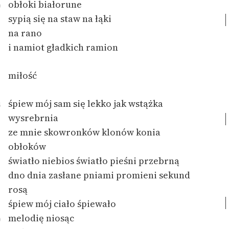
obłoki białorune
0
feministycznej
sypią się na staw na łąki
Ręce pełne poezji
na rano
i namiot gładkich ramion
Kolekcje edukacyjne
twórców przechodzących
miłość
do domeny publicznej,
lektur szkolnych oraz
Starego Testamentu
śpiew mój sam się lekko jak wstążka
5
wysrebrnia
Odkurzamy bohaterów
ze mnie skowronków klonów konia
Szkoła Poezji Wolnych
obłoków
Lektur
światło niebios światło pieśni przebrną
O nas
dno dnia zasłane pniami promieni sekund
rosą
Kontakt
śpiew mój ciało śpiewało
melodię niosąc
O projekcie
0