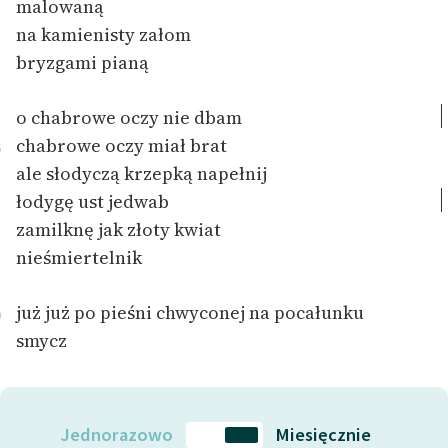
malowaną
Zespół
na kamienisty załom
bryzgami pianą
Zasady wykorzystania
Wolnych Lektur
o chabrowe oczy nie dbam
chabrowe oczy miał brat
5
Logotypy
ale
słodyczą krzepką napełnij
Materiały promocyjne
łodygę ust jedwab
zamilknę jak złoty kwiat
Polityka prywatności
nieśmiertelnik
Regulamin biblioteki
już już po pieśni chwyconej na pocałunku
Dane fundacji i
0
sprawozdania finansowe
smycz
Regulamin darowizn
Informacja o treściach
Jednorazowo
Miesięcznie
wrażliwych