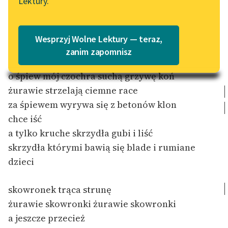
pocałunek
Lektury.
Wolne Lektury – idealna na
Katalog
lato
Katalog w formacie PDF
Blog
Wesprzyj Wolne Lektury — teraz,
zanim zapomnisz
o śpiew mój czochra suchą grzywę koń
Lektury szkolne i klasyka
literatury do słuchania dla
żurawie strzelają ciemne race
uczennic i uczniów z
za śpiewem wyrywa się z betonów klon
niepełnosprawnościami
chce iść
a tylko kruche skrzydła gubi i liść
E-kolekcja lektur
szkolnych i literatury do
skrzydła którymi bawią się blade i rumiane
słuchania dla uczennic i
dzieci
uczniów z
niepełnosprawnościami
skowronek trąca strunę
Feministyczne inspiracje.
żurawie skowronki żurawie skowronki
Popularyzacja
a jeszcze przecież
skandynawskiej literatury