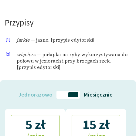
Zespół
Przypisy
Zasady wykorzystania
Wolnych Lektur
[1]
jarkie
— jasne. [przypis edytorski]
Logotypy
[2]
więcierz
— pułapka na ryby wykorzystywana do
Materiały promocyjne
połowu w jeziorach i przy brzegach rzek.
[przypis edytorski]
Polityka prywatności
Regulamin biblioteki
Jednorazowo
Miesięcznie
Dane fundacji i
sprawozdania finansowe
Regulamin darowizn
5 zł
15 zł
Informacja o treściach
wrażliwych