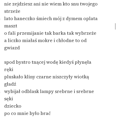
nie zejdziesz ani nie wiem kto snu twojego
feministycznej
strzeże
Ręce pełne poezji
lato haneczko śmiech mój z dymem oplata
0
maszt
Kolekcje edukacyjne
twórców przechodzących
o fali przemijanie tak barka tak wybrzeże
do domeny publicznej,
a liczko miałaś mokre i chłodne to od
lektur szkolnych oraz
gwiazd
Starego Testamentu
spod bystro tnącej wodę kiedyś płynęła
Odkurzamy bohaterów
ręki
Szkoła Poezji Wolnych
pluskało kliny czarne niszczyły wiotką
Lektur
gładź
O nas
wybijał odblask lampy srebrne i srebrne
5
sęki
Kontakt
dziecko
O projekcie
po co mnie było brać