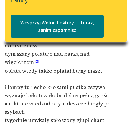
Lektury.
„Marzenie o Oriencie”
Katalog
Sophie Elkan
Katalog w formacie PDF
już ty nie zejdziesz pewno haneczko na
Blog
Wesprzyj Wolne Lektury — teraz,
wybrzeże
zanim zapomnisz
a lato znów tak jarkie
i śmiech mój
[1]
Lektury szkolne i klasyka
dobrze znasz
literatury do słuchania dla
dym szary polatuje nad barką nad
uczennic i uczniów z
więcierzem
[2]
niepełnosprawnościami
oplata wtedy także oplatał bujny maszt
E-kolekcja lektur
szkolnych i literatury do
i lampy tu i echo krokami pustkę zszywa
słuchania dla uczennic i
wyznaję było trwało braliśmy pełną garść
uczniów z
a nikt nie wiedział o tym deszcze biegły po
niepełnosprawnościami
szybach
Feministyczne inspiracje.
tygodnie umykały spłoszony głupi chart
Popularyzacja
skandynawskiej literatury