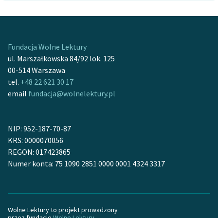
Fundacja Wolne Lektury
ul. Marszałkowska 84/92 lok. 125
00-514 Warszawa
tel.
+48 22 621 30 17
email
fundacja@wolnelektury.pl
NIP: 952-187-70-87
KRS: 0000070056
REGON: 017423865
Numer konta: 75 1090 2851 0000 0001 4324 3317
Wolne Lektury to projekt prowadzony
przez fundację
Wolne Lektury
.