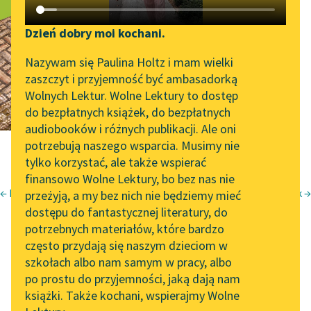
Z pamiętnika
Katalog DAISY
Zgłoś brak utworu
Podkasty o książkach
Dzień dobry moi kochani.
Aktualności
Narzędzia
Nazywam się Paulina Holtz i mam wielki
zaszczyt i przyjemność być ambasadorką
Zapraszamy na spotkanie
Mapa Wolnych Lektur
Wolnych Lektur. Wolne Lektury to dostęp
online z tłumaczkami
do bezpłatnych książek, do bezpłatnych
Leśmianator
literatury skandynawskiej
audiobooków i różnych publikacji. Ale oni
potrzebują naszego wsparcia. Musimy nie
Przewodnik dla piszących i
Spotkanie z Katarzyną
tylko korzystać, ale także wspierać
czytających
Tunkiel w Oslo
finansowo Wolne Lektury, bo bez nas nie
← Nic więcej
Śpiewny pocałunek →
przeżyją, a my bez nich nie będziemy mieć
Wolne Lektury na 32.
Józef Czechowicz
dostępu do fantastycznej literatury, do
Pol’and’Rock Festivalu
API
nic więcej
potrzebnych materiałów, które bardzo
„Kochanek Lady
OAI-PMH
często przydają się naszym dzieciom w
z pamiętnika
Chatterley” do słuchania
szkołach albo nam samym w pracy, albo
Widget Wolnych Lektur
na Wolnych Lekturach
po prostu do przyjemności, jaką dają nam
książki. Także kochani, wspierajmy Wolne
Przypisy
Nowy audiobook –