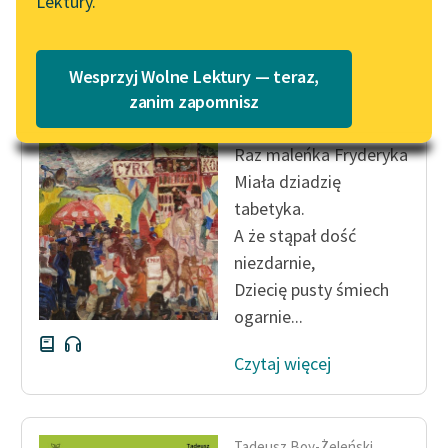
Lektury.
„Marzenie o Oriencie”
Katalog
Sophie Elkan
Katalog w formacie PDF
Blog
Wesprzyj Wolne Lektury — teraz,
Tadeusz Boy-Żeleński
zanim zapomnisz
Dziadzio
Lektury szkolne i klasyka
Raz maleńka Fryderyka
literatury do słuchania dla
Miała dziadzię
uczennic i uczniów z
tabetyka.
niepełnosprawnościami
A że stąpał dość
E-kolekcja lektur
niezdarnie,
szkolnych i literatury do
Dziecię pusty śmiech
słuchania dla uczennic i
ogarnie...
uczniów z
niepełnosprawnościami
Czytaj więcej
Feministyczne inspiracje.
Popularyzacja
skandynawskiej literatury
Tadeusz Boy-Żeleński