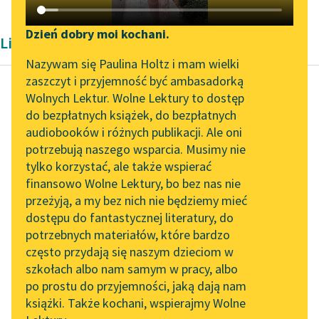
Katalog DAISY
Zgłoś brak utworu
Podkasty o książkach
Dzień dobry moi kochani.
Liryka Dwudziestolecie międzywojenne
Aktualności
Narzędzia
Nazywam się Paulina Holtz i mam wielki
zaszczyt i przyjemność być ambasadorką
Zapraszamy na spotkanie
Mapa Wolnych Lektur
Wolnych Lektur. Wolne Lektury to dostęp
online z tłumaczkami
do bezpłatnych książek, do bezpłatnych
Tadeusz Boy-Żeleński
Leśmianator
literatury skandynawskiej
audiobooków i różnych publikacji. Ale oni
Bajeczki Józia
potrzebują naszego wsparcia. Musimy nie
Przewodnik dla piszących i
Spotkanie z Katarzyną
tylko korzystać, ale także wspierać
czytających
Raz maleńka Fryderyka
Tunkiel w Oslo
finansowo Wolne Lektury, bo bez nas nie
Miała dziadzię
przeżyją, a my bez nich nie będziemy mieć
Wolne Lektury na 32.
tabetyka.
dostępu do fantastycznej literatury, do
Pol’and’Rock Festivalu
API
A że stąpał dość
potrzebnych materiałów, które bardzo
niezdarnie,
„Kochanek Lady
OAI-PMH
często przydają się naszym dzieciom w
Dziecię pusty śmiech
Chatterley” do słuchania
szkołach albo nam samym w pracy, albo
Widget Wolnych Lektur
na Wolnych Lekturach
ogarnie...
po prostu do przyjemności, jaką dają nam
książki. Także kochani, wspierajmy Wolne
Przypisy
Nowy audiobook –
Czytaj więcej