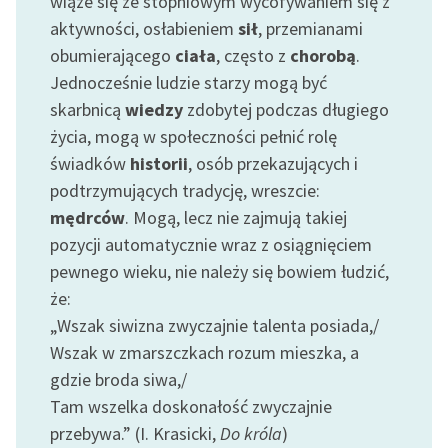
wiąże się ze stopniowym wycofywaniem się z
aktywności, osłabieniem
sił
, przemianami
obumierającego
ciała
, często z
chorobą
.
Jednocześnie ludzie starzy mogą być
skarbnicą
wiedzy
zdobytej podczas długiego
życia, mogą w społeczności pełnić rolę
świadków
historii
, osób przekazujących i
podtrzymujących tradycję, wreszcie:
mędrców
. Mogą, lecz nie zajmują takiej
pozycji automatycznie wraz z osiągnięciem
pewnego wieku, nie należy się bowiem łudzić,
że:
„Wszak siwizna zwyczajnie talenta posiada,/
Wszak w zmarszczkach rozum mieszka, a
gdzie broda siwa,/
Tam wszelka doskonałość zwyczajnie
przebywa.” (I. Krasicki,
Do króla
)