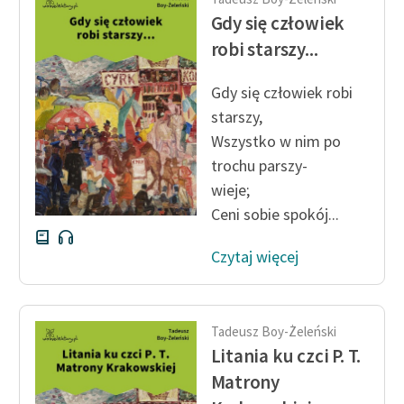
feministycznej
Gdy się człowiek
robi starszy...
Ręce pełne poezji
Kolekcje edukacyjne
Gdy się człowiek robi
twórców przechodzących
starszy,
do domeny publicznej,
Wszystko w nim po
lektur szkolnych oraz
trochu parszy-
Starego Testamentu
wieje;
Odkurzamy bohaterów
Ceni sobie spokój...
Szkoła Poezji Wolnych
Czytaj więcej
Lektur
O nas
Tadeusz Boy-Żeleński
Kontakt
Litania ku czci P. T.
Matrony
O projekcie