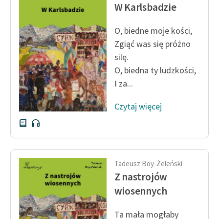
W Karlsbadzie
O, biedne moje kości,
Zgiąć was się próżno
silę.
O, biedna ty ludzkości,
I za...
Czytaj więcej
Tadeusz Boy-Żeleński
Z nastrojów
wiosennych
Ta mała mogłaby