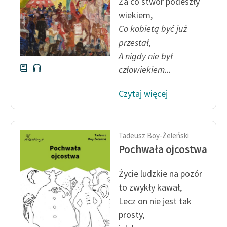
Za co stwór podeszły
wiekiem,
Deklaracja dostępności
Co kobietą być już
przestał,
A nigdy nie był
człowiekiem...
Czytaj więcej
Tadeusz Boy-Żeleński
Pochwała ojcostwa
Życie ludzkie na pozór
to zwykły kawał,
Lecz on nie jest tak
prosty,