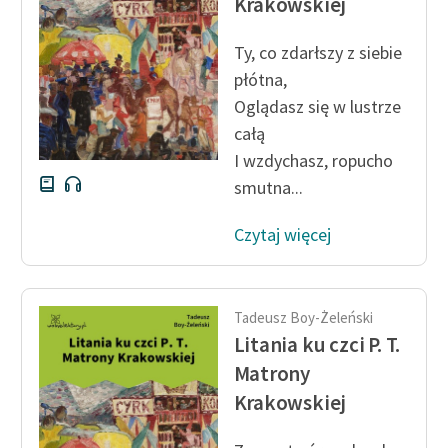
Krakowskiej
Zespół
Ty, co zdarłszy z siebie
płótna,
Zasady wykorzystania
Oglądasz się w lustrze
Wolnych Lektur
całą
Logotypy
I wzdychasz, ropucho
smutna...
Materiały promocyjne
Polityka prywatności
Czytaj więcej
Regulamin biblioteki
Dane fundacji i
Tadeusz Boy-Żeleński
sprawozdania finansowe
Litania ku czci P. T.
Matrony
Regulamin darowizn
Krakowskiej
Informacja o treściach
wrażliwych