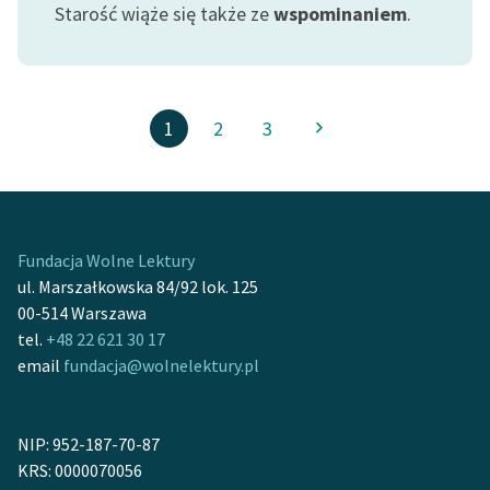
Starość wiąże się także ze
wspominaniem
.
1
2
3
Fundacja Wolne Lektury
ul. Marszałkowska 84/92 lok. 125
00-514 Warszawa
tel.
+48 22 621 30 17
email
fundacja@wolnelektury.pl
NIP: 952-187-70-87
KRS: 0000070056