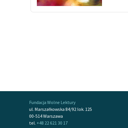
Fundacja Wolne Lektury
ul. Marszałkowska 84/92 lok. 125
00-514 Warszawa
tel.
+48 22 621 30 17