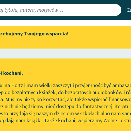
Z
rzebujemy Twojego wsparcia!
Aktualności
Narzędzia
e Lektury
„Prokurator Alicja Horn” do
Mapa Wolnych 
słuchania
irmami
Leśmianator
Byliśmy częścią AI Impact Lab
ewsletter
Przewodnik dla
i kochani.
Zapraszamy na spotkanie
czytających
online z tłumaczkami
lina Holtz i mam wielki zaszczyt i przyjemność być ambasa
literatury skandynawskiej
p do bezpłatnych książek, do bezpłatnych audiobooków i różn
API
Spotkanie z Katarzyną Tunkiel
. Musimy nie tylko korzystać, ale także wspierać finansowo
ce redakcyjne
w Oslo
OAI-PMH
ez nich nie będziemy mieć dostępu do fantastycznej literatu
ęsto przydają się naszym dzieciom w szkołach albo nam sam
102. lata temu zmarł Joseph
Widget Wolnyc
Conrad
ką dają nam książki. Także kochani, wspierajmy Wolne Lektu
oru
wojenne
✖
Jerzy Liebert
✖
Przypisy
Blog