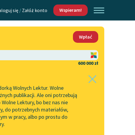
Wspieram!
aloguj się
/
Załóż konto
O nas
Wpłać
Lektur
Kontakt
O projekcie
600 000 zł
 piszących i
Zespół
dorką Wolnych Lektur. Wolne
Zasady wykorzystania
ych publikacji. Ale oni potrzebują
Wolnych Lektur
 Wolne Lektury, bo bez nas nie
Logotypy
ry, do potrzebnych materiałów,
ym w pracy, albo po prostu do
h Lektur
Materiały promocyjne
ry.
Polityka prywatności