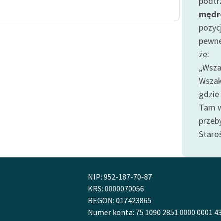
podtr
Odkurzamy bohaterów
mędr
Szkoła Poezji Wolnych Lektur
pozyc
pewne
że:
„Wsza
Wszak
gdzie
Tam w
przeby
Staro
NIP: 952-187-70-87
KRS: 0000070056
REGON: 017423865
Numer konta: 75 1090 2851 0000 0001 4