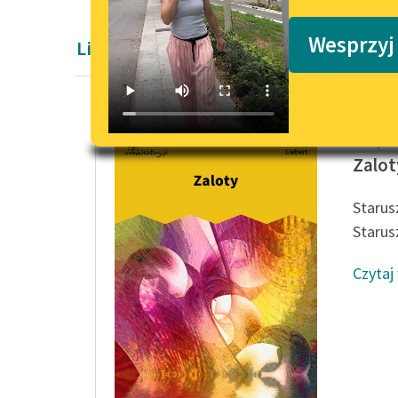
Podkasty o książkach
Wesprzyj
Liryka Dwudziestolecie międzywojenne
Jerzy Li
Zalot
Starus
Starusz
Czytaj