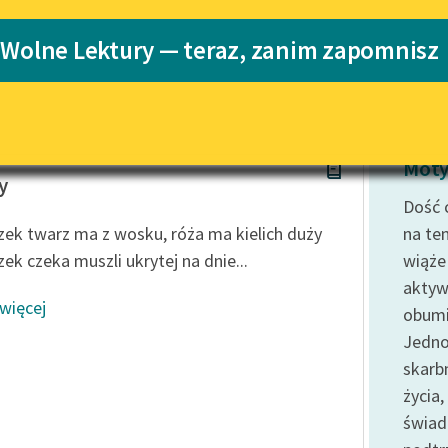
Katalog
 Wolne Lektury — teraz, zanim zapomnisz
 Jerzego Lieberta
Katalog w for
Lektury szkolne i klasyka
literatury do słuchania dla
uczennic i uczniów z
niepełnosprawnościami
ebert
E-kolekcja lektur szkolnych i
Moty
literatury do słuchania dla
y
uczennic i uczniów z
Dość 
niepełnosprawnościami
zek twarz ma z wosku, róża ma kielich duży
na te
Feministyczne inspiracje.
ek czeka muszli ukrytej na dnie...
wiąże
Popularyzacja skandynawskiej
aktyw
literatury feministycznej
 więcej
obumi
Ręce pełne poezji
Jedno
skarb
Kolekcje edukacyjne twórców
przechodzących do domeny
życia
publicznej, lektur szkolnych
świa
oraz Starego Testamentu