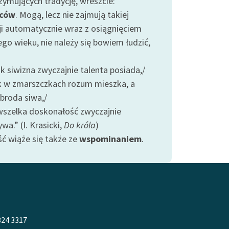
zymujących tradycję, wreszcie:
ców
. Mogą, lecz nie zajmują takiej
ji automatycznie wraz z osiągnięciem
go wieku, nie należy się bowiem łudzić,
k siwizna zwyczajnie talenta posiada,/
 w zmarszczkach rozum mieszka, a
 broda siwa,/
szelka doskonałość zwyczajnie
wa.” (I. Krasicki,
Do króla
)
ść wiąże się także ze
wspominaniem
.
324 3317