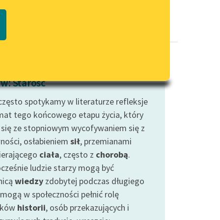
Regulamin biblioteki
macie PDF
Dane fundacji i sprawozdania
finansowe
Regulamin darowizn
Informacja o treściach
w: Starość
wrażliwych
często spotykamy w literaturze refleksje
Deklaracja dostępności
mat tego końcowego etapu życia, który
 się ze stopniowym wycofywaniem się z
ności, osłabieniem
sił
, przemianami
erającego
ciała
, często z
chorobą
.
cześnie ludzie starzy mogą być
nicą
wiedzy
zdobytej podczas długiego
, mogą w społeczności pełnić rolę
dków
historii
, osób przekazujących i