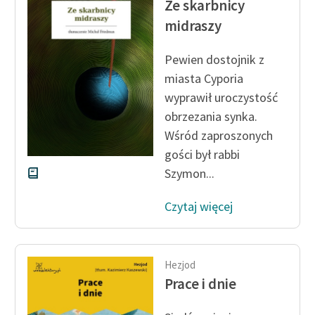
Ze skarbnicy
Ręce pełne poezji
midraszy
Kolekcje edukacyjne
twórców przechodzących
Pewien dostojnik z
do domeny publicznej,
miasta Cyporia
lektur szkolnych oraz
wyprawił uroczystość
Starego Testamentu
obrzezania synka.
Odkurzamy bohaterów
Wśród zaproszonych
gości był rabbi
Szkoła Poezji Wolnych
Szymon...
Lektur
O nas
Czytaj więcej
Kontakt
O projekcie
Hezjod
Prace i dnie
Zespół