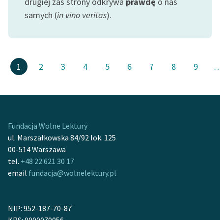
drugiej zaś strony odkrywa
prawdę
o nas
samych (
in vino veritas
).
1
2
3
4
5
6
7
8
9
Fundacja Wolne Lektury
ul. Marszałkowska 84/92 lok. 125
00-514 Warszawa
tel.
+48 22 621 30 17
email
fundacja@wolnelektury.pl
NIP: 952-187-70-87