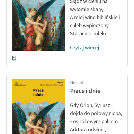
Siądź w cieniu na
wyłomie skały,
Zasady wykorzystania
A miej wino biblińskie i
Wolnych Lektur
chleb wypieczony
Logotypy
Starannie, mleko...
Materiały promocyjne
Czytaj więcej
Polityka prywatności
Regulamin biblioteki
Dane fundacji i
Hezjod
sprawozdania finansowe
Prace i dnie
Regulamin darowizn
Gdy Orion, Syriusz
Informacja o treściach
dojdą do połowy nieba,
wrażliwych
Eos
różowym palcem
Arktura
odsłoni,
Deklaracja dostępności