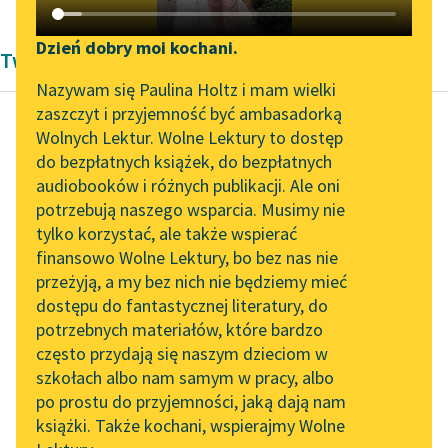
Katalog DAISY
Zgłoś brak utworu
Podkasty o książkach
Dzień dobry moi kochani.
Twórczość
Aktualności
Narzędzia
Nazywam się Paulina Holtz i mam wielki
zaszczyt i przyjemność być ambasadorką
„Prokurator Alicja Horn”
Mapa Wolnych Lektur
Wolnych Lektur. Wolne Lektury to dostęp
do słuchania
do bezpłatnych książek, do bezpłatnych
Genesis. Księga
Leśmianator
audiobooków i różnych publikacji. Ale oni
Rodzaju. Bereszit
Byliśmy częścią AI Impact
potrzebują naszego wsparcia. Musimy nie
Przewodnik dla piszących i
Lab
tylko korzystać, ale także wspierać
czytających
I począł Noach, mąż
finansowo Wolne Lektury, bo bez nas nie
Zapraszamy na spotkanie
roli, i zasadził winnicę.
przeżyją, a my bez nich nie będziemy mieć
online z tłumaczkami
dostępu do fantastycznej literatury, do
literatury skandynawskiej
API
I napił się wina, i
potrzebnych materiałów, które bardzo
odurzył się...
Spotkanie z Katarzyną
OAI-PMH
często przydają się naszym dzieciom w
Tunkiel w Oslo
szkołach albo nam samym w pracy, albo
Widget Wolnych Lektur
Czytaj więcej
po prostu do przyjemności, jaką dają nam
102. lata temu zmarł
książki. Także kochani, wspierajmy Wolne
Przypisy
Joseph Conrad