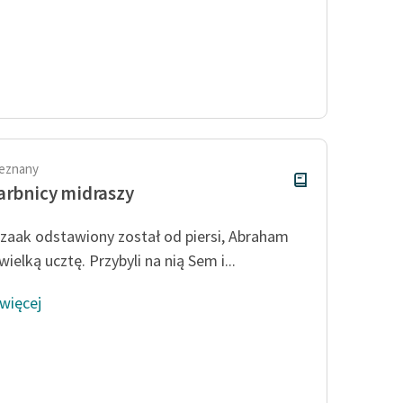
ieznany
arbnicy midraszy
Izaak odstawiony został od piersi, Abraham
ielką ucztę. Przybyli na nią Sem i...
 więcej