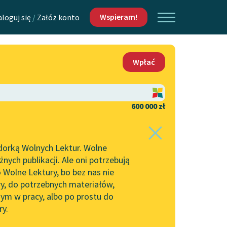
Wspieram!
aloguj się
/
Załóż konto
O nas
Wpłać
Lektur
Kontakt
O projekcie
600 000 zł
 piszących i
Zespół
dorką Wolnych Lektur. Wolne
Zasady wykorzystania
ych publikacji. Ale oni potrzebują
Wolnych Lektur
 Wolne Lektury, bo bez nas nie
Logotypy
ry, do potrzebnych materiałów,
ym w pracy, albo po prostu do
h Lektur
Materiały promocyjne
ry.
Polityka prywatności