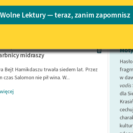
Katalog
Blog
 Wolne Lektury — teraz, zanim zapomnisz
Katalog w for
Lektury szkolne i klasyka
literatury do słuchania dla
uczennic i uczniów z
ieznany
niepełnosprawnościami
Moty
arbnicy midraszy
E-kolekcja lektur szkolnych i
Hasło
literatury do słuchania dla
 Bejt Hamikdaszu trwała siedem lat. Przez
fragm
uczennic i uczniów z
n czas Salomon nie pił wina. W...
w daw
niepełnosprawnościami
vadis
Feministyczne inspiracje.
 więcej
dla S
Popularyzacja skandynawskiej
literatury feministycznej
Krasi
cechu
Ręce pełne poezji
chara
Kolekcje edukacyjne twórców
kultur
przechodzących do domeny