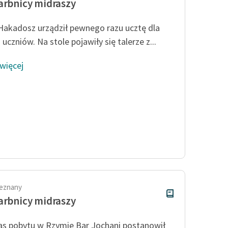
arbnicy midraszy
Hakadosz urządził pewnego razu ucztę dla
uczniów. Na stole pojawiły się talerze z...
 więcej
ieznany
arbnicy midraszy
s pobytu w Rzymie Bar Jochani postanowił