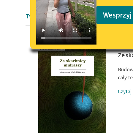
Podkasty o książkach
Wesprzyj
Twórczość
Autor n
Ze sk
Budowa
cały te
Czytaj