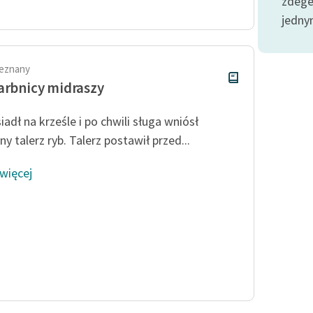
zdege
publicznej, lektur szkolnych
oraz Starego Testamentu
jedny
Odkurzamy bohaterów
Szkoła Poezji Wolnych Lektur
ieznany
arbnicy midraszy
iadł na krześle i po chwili sługa wniósł
y talerz ryb. Talerz postawił przed...
 więcej