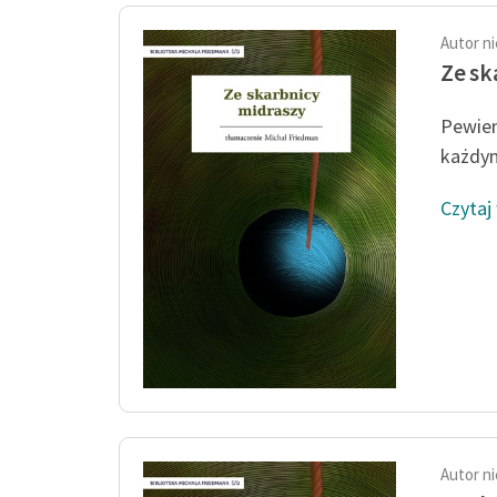
Autor n
Ze sk
Pewien
każdym
Czytaj
Autor n