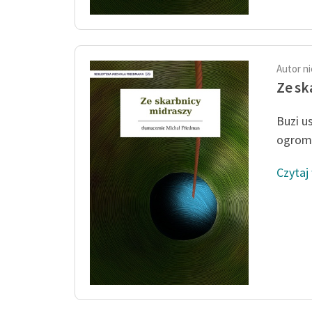
Autor n
Ze sk
Buzi us
ogromn
Czytaj