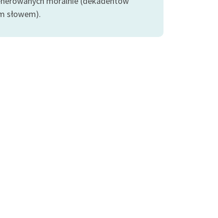
nerowanych moralnie (dekadentów
m słowem).