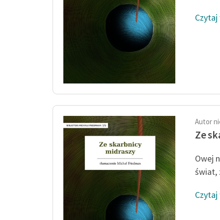
Czytaj
Autor n
Ze sk
Owej n
świat, 
Czytaj