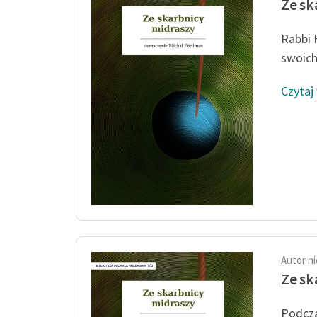
Ze sk
Rabbi 
swoich 
Czytaj
Autor n
Ze sk
Podcza