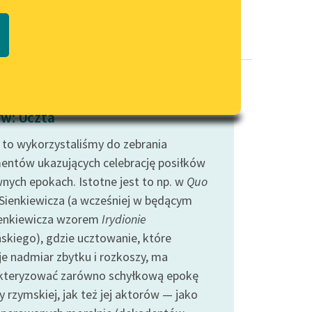
Regulamin biblioteki
macie PDF
Dane fundacji i sprawozdania
finansowe
Regulamin darowizn
Informacja o treściach
w: Uczta
wrażliwych
 to wykorzystaliśmy do zebrania
Deklaracja dostępności
entów ukazujących celebrację posiłków
nych epokach. Istotne jest to np. w
Quo
Sienkiewicza (a wcześniej w będącym
ienkiewicza wzorem
Irydionie
ńskiego), gdzie ucztowanie, które
je nadmiar zbytku i rozkoszy, ma
kteryzować zarówno schyłkową epokę
y rzymskiej, jak też jej aktorów — jako