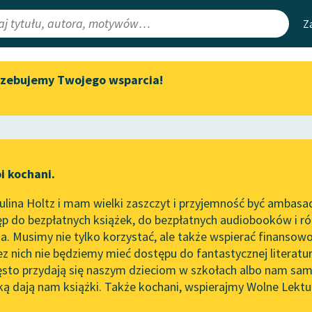
Z
rzebujemy Twojego wsparcia!
Aktualności
Narzędzia
e Lektury
Zapraszamy na spotkanie
Mapa Wolnych 
online z tłumaczkami
irmami
Leśmianator
literatury skandynawskiej
ewsletter
Przewodnik dla
Spotkanie z Katarzyną Tunkiel
i kochani.
czytających
w Oslo
lina Holtz i mam wielki zaszczyt i przyjemność być ambasa
Wolne Lektury na 32.
p do bezpłatnych książek, do bezpłatnych audiobooków i różn
Pol’and’Rock Festivalu
API
. Musimy nie tylko korzystać, ale także wspierać finansowo
ce redakcyjne
„Kochanek Lady Chatterley”
OAI-PMH
ez nich nie będziemy mieć dostępu do fantastycznej literatu
do słuchania na Wolnych
ęsto przydają się naszym dzieciom w szkołach albo nam sam
Lekturach
Widget Wolnyc
ką dają nam książki. Także kochani, wspierajmy Wolne Lektu
oru
Nowy audiobook – „Marzenie
Przypisy
o Oriencie” Sophie Elkan