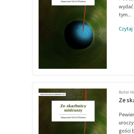
wydać 
tym...
Czytaj
Autor n
Ze sk
Pewien
uroczy
gości b