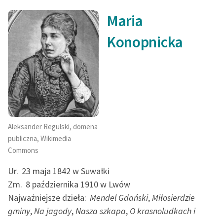
Maria
Konopnicka
Aleksander Regulski, domena
publiczna, Wikimedia
Commons
Ur.
23 maja 1842 w Suwałki
Zm.
8 października 1910 w Lwów
Najważniejsze dzieła:
Mendel Gdański
,
Miłosierdzie
gminy
,
Na jagody
,
Nasza szkapa
,
O krasnoludkach i