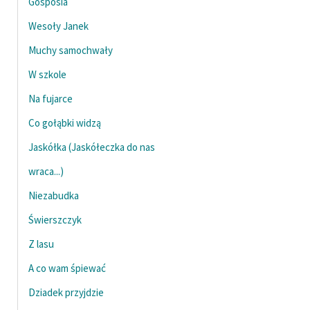
Gosposia
Wesoły Janek
Zasady wykorzystania
Wolnych Lektur
Muchy samochwały
Logotypy
W szkole
Na fujarce
Materiały promocyjne
Co gołąbki widzą
Polityka prywatności
Jaskółka (Jaskółeczka do nas
Regulamin biblioteki
wraca...)
Dane fundacji i
Niezabudka
sprawozdania finansowe
Świerszczyk
Regulamin darowizn
Z lasu
Informacja o treściach
A co wam śpiewać
wrażliwych
Dziadek przyjdzie
Deklaracja dostępności