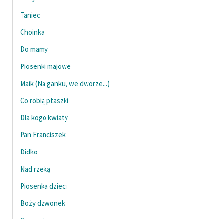
Ręce pełne poezji
Taniec
Kolekcje edukacyjne
Choinka
twórców przechodzących
do domeny publicznej,
Do mamy
lektur szkolnych oraz
Piosenki majowe
Starego Testamentu
Maik (Na ganku, we dworze...)
Odkurzamy bohaterów
Co robią ptaszki
Szkoła Poezji Wolnych
Dla kogo kwiaty
Lektur
Pan Franciszek
O nas
Didko
Kontakt
Nad rzeką
O projekcie
Piosenka dzieci
Boży dzwonek
Zespół