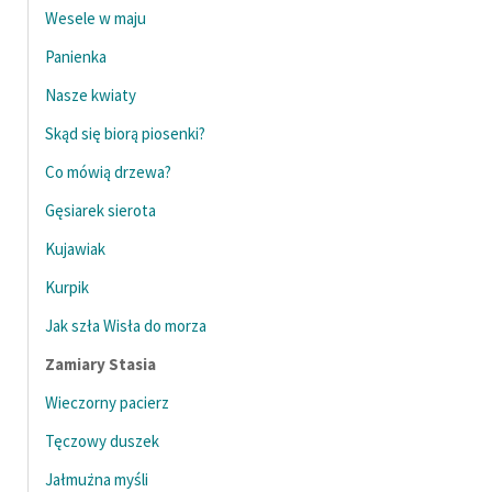
Wesele w maju
Panienka
Nasze kwiaty
Skąd się biorą piosenki?
Co mówią drzewa?
Gęsiarek sierota
Kujawiak
Kurpik
Jak szła Wisła do morza
Zamiary Stasia
Wieczorny pacierz
Tęczowy duszek
Jałmużna myśli