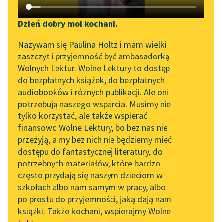
Katalog DAISY
Zgłoś brak utworu
Podkasty o książkach
Dzień dobry moi kochani.
Aktualności
Narzędzia
Nazywam się Paulina Holtz i mam wielki
zaszczyt i przyjemność być ambasadorką
„Prokurator Alicja Horn”
Mapa Wolnych Lektur
Wolnych Lektur. Wolne Lektury to dostęp
do słuchania
do bezpłatnych książek, do bezpłatnych
Leśmianator
pobierz książkę
audiobooków i różnych publikacji. Ale oni
Byliśmy częścią AI Impact
potrzebują naszego wsparcia. Musimy nie
Przewodnik dla piszących i
Lab
tylko korzystać, ale także wspierać
czytających
finansowo Wolne Lektury, bo bez nas nie
Zapraszamy na spotkanie
czytaj online
przeżyją, a my bez nich nie będziemy mieć
online z tłumaczkami
dostępu do fantastycznej literatury, do
literatury skandynawskiej
API
potrzebnych materiałów, które bardzo
Poezje dla dzieci do lat 10, część II
Spotkanie z Katarzyną
OAI-PMH
często przydają się naszym dzieciom w
Nasz świat
Tunkiel w Oslo
szkołach albo nam samym w pracy, albo
Widget Wolnych Lektur
po prostu do przyjemności, jaką dają nam
Dzień dobry
102. lata temu zmarł
książki. Także kochani, wspierajmy Wolne
Przypisy
Joseph Conrad
Czytanie