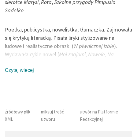
sierotce Marysi
,
Rota
,
Szkolne przygody Pimpusia
Sadełko
Poetka, publicystka, nowelistka, tłumaczka. Zajmowała
się krytyką literacką. Pisała liryki stylizowane na
ludowe i realistyczne obrazki (
W piwnicznej izbie
).
Wydawała cykle nowel (
Moi znajomi
,
Nowele
,
Na
drodze
). W otoczeniu ośmiorga swoich dzieci tworzyła
bajki (
Na jagody
). Jako poetka, inspiracji szukała w
Czytaj więcej
naturze (
Zimowy poranek
). Swoje wiersze publikowała
głównie w prasie. Wiersz patriotyczny
Rota
konkurował
z
Mazurkiem Dąbrowskiego
o miano hymnu Polski.
Wiele jej utworów powstało podczas podróży po
Europie (Italia). Ostatnie lata życia poświęciła
źródłowy plik
miksuj treść
utwór na Platformie
XML
utworu
Redakcyjnej
poematowi
Pan Balcer w Brazylii
.
autor: Bartłomiej Chwil