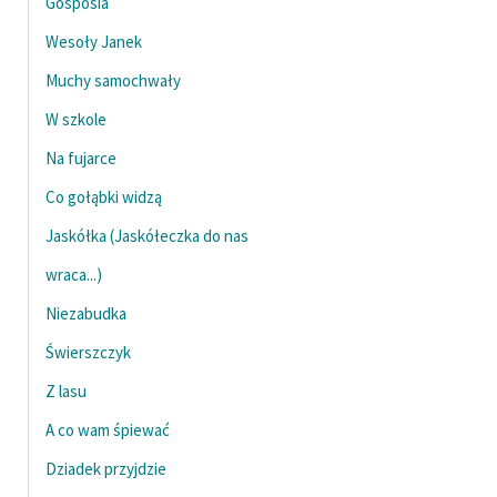
Gosposia
Wesoły Janek
Zasady wykorzystania
Wolnych Lektur
Muchy samochwały
Logotypy
W szkole
Na fujarce
Materiały promocyjne
Co gołąbki widzą
Polityka prywatności
Jaskółka (Jaskółeczka do nas
Regulamin biblioteki
wraca...)
Dane fundacji i
Niezabudka
sprawozdania finansowe
Świerszczyk
Regulamin darowizn
Z lasu
Informacja o treściach
A co wam śpiewać
wrażliwych
Dziadek przyjdzie
Deklaracja dostępności