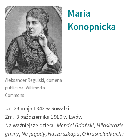
Maria
Konopnicka
Aleksander Regulski, domena
publiczna, Wikimedia
Commons
Ur.
23 maja 1842 w Suwałki
Zm.
8 października 1910 w Lwów
Najważniejsze dzieła:
Mendel Gdański
,
Miłosierdzie
gminy
,
Na jagody
,
Nasza szkapa
,
O krasnoludkach i