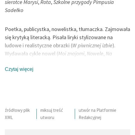
sierotce Marysi
,
Rota
,
Szkolne przygody Pimpusia
Sadełko
Poetka, publicystka, nowelistka, tłumaczka. Zajmowała
się krytyką literacką. Pisała liryki stylizowane na
ludowe i realistyczne obrazki (
W piwnicznej izbie
).
Wydawała cykle nowel (
Moi znajomi
,
Nowele
,
Na
drodze
). W otoczeniu ośmiorga swoich dzieci tworzyła
bajki (
Na jagody
). Jako poetka, inspiracji szukała w
Czytaj więcej
naturze (
Zimowy poranek
). Swoje wiersze publikowała
głównie w prasie. Wiersz patriotyczny
Rota
konkurował
z
Mazurkiem Dąbrowskiego
o miano hymnu Polski.
Wiele jej utworów powstało podczas podróży po
Europie (Italia). Ostatnie lata życia poświęciła
źródłowy plik
miksuj treść
utwór na Platformie
XML
utworu
Redakcyjnej
poematowi
Pan Balcer w Brazylii
.
autor: Bartłomiej Chwil