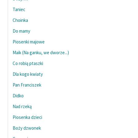
Ręce pełne poezji
Taniec
Kolekcje edukacyjne
Choinka
twórców przechodzących
do domeny publicznej,
Do mamy
lektur szkolnych oraz
Piosenki majowe
Starego Testamentu
Maik (Na ganku, we dworze...)
Odkurzamy bohaterów
Co robią ptaszki
Szkoła Poezji Wolnych
Dla kogo kwiaty
Lektur
Pan Franciszek
O nas
Didko
Kontakt
Nad rzeką
O projekcie
Piosenka dzieci
Boży dzwonek
Zespół