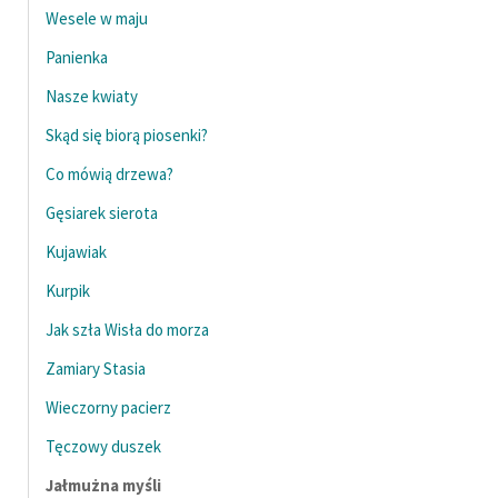
Wesele w maju
Panienka
Nasze kwiaty
Skąd się biorą piosenki?
Co mówią drzewa?
Gęsiarek sierota
Kujawiak
Kurpik
Jak szła Wisła do morza
Zamiary Stasia
Wieczorny pacierz
Tęczowy duszek
Jałmużna myśli