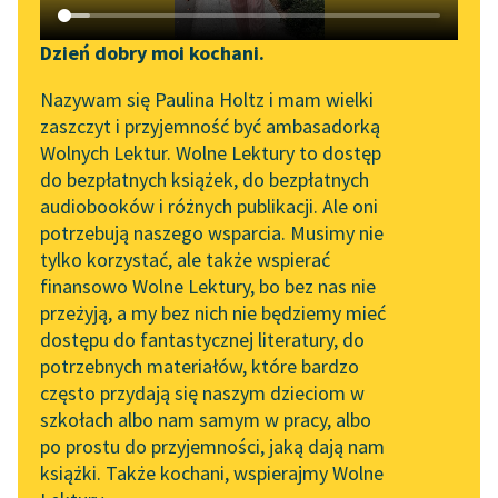
Katalog DAISY
Zgłoś brak utworu
Podkasty o książkach
Dzień dobry moi kochani.
Aktualności
Narzędzia
Nazywam się Paulina Holtz i mam wielki
zaszczyt i przyjemność być ambasadorką
„Prokurator Alicja Horn”
Mapa Wolnych Lektur
Wolnych Lektur. Wolne Lektury to dostęp
do słuchania
do bezpłatnych książek, do bezpłatnych
Leśmianator
pobierz książkę
audiobooków i różnych publikacji. Ale oni
Byliśmy częścią AI Impact
potrzebują naszego wsparcia. Musimy nie
Przewodnik dla piszących i
Lab
tylko korzystać, ale także wspierać
czytających
finansowo Wolne Lektury, bo bez nas nie
Zapraszamy na spotkanie
czytaj online
przeżyją, a my bez nich nie będziemy mieć
online z tłumaczkami
dostępu do fantastycznej literatury, do
literatury skandynawskiej
API
potrzebnych materiałów, które bardzo
Poezje dla dzieci do lat 10, część II
Spotkanie z Katarzyną
OAI-PMH
często przydają się naszym dzieciom w
Nasz świat
Tunkiel w Oslo
szkołach albo nam samym w pracy, albo
Widget Wolnych Lektur
po prostu do przyjemności, jaką dają nam
Dzień dobry
102. lata temu zmarł
książki. Także kochani, wspierajmy Wolne
Przypisy
Joseph Conrad
Czytanie