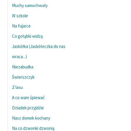
Muchy samochwały
W szkole
Na fujarce
Co gołąbki widzą
Jaskółka (Jaskółeczka do nas
wraca...)
Niezabudka
Świerszczyk
Z lasu
A co wam śpiewać
Dziadek przyjdzie
Nasz domek kochany
Na co dzwonki dzwonią