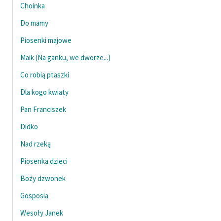
Choinka
Zasady wykorzystania
Do mamy
Wolnych Lektur
Piosenki majowe
Logotypy
Maik (Na ganku, we dworze...)
Materiały promocyjne
Co robią ptaszki
Polityka prywatności
Dla kogo kwiaty
Pan Franciszek
Regulamin biblioteki
Didko
Dane fundacji i
sprawozdania finansowe
Nad rzeką
Piosenka dzieci
Regulamin darowizn
Boży dzwonek
Informacja o treściach
wrażliwych
Gosposia
Wesoły Janek
Deklaracja dostępności