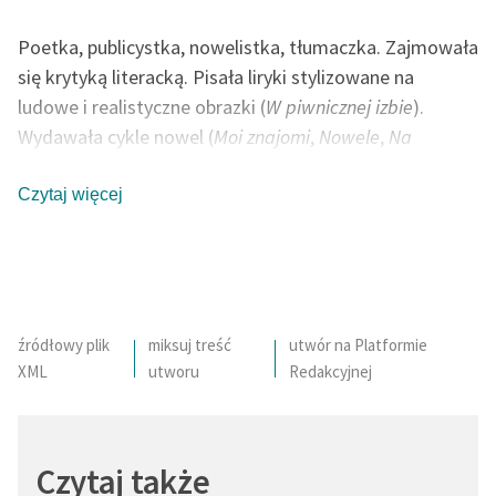
Poetka, publicystka, nowelistka, tłumaczka. Zajmowała
się krytyką literacką. Pisała liryki stylizowane na
ludowe i realistyczne obrazki (
W piwnicznej izbie
).
Wydawała cykle nowel (
Moi znajomi
,
Nowele
,
Na
drodze
). W otoczeniu ośmiorga swoich dzieci tworzyła
bajki (
Na jagody
). Jako poetka, inspiracji szukała w
Czytaj więcej
naturze (
Zimowy poranek
). Swoje wiersze publikowała
głównie w prasie. Wiersz patriotyczny
Rota
konkurował
z
Mazurkiem Dąbrowskiego
o miano hymnu Polski.
Wiele jej utworów powstało podczas podróży po
Europie (Italia). Ostatnie lata życia poświęciła
źródłowy plik
miksuj treść
utwór na Platformie
XML
utworu
Redakcyjnej
poematowi
Pan Balcer w Brazylii
.
autor: Bartłomiej Chwil
Czytaj także