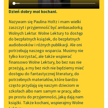
Katalog DAISY
Zgłoś brak utworu
Podkasty o książkach
Dzień dobry moi kochani.
Aktualności
Narzędzia
Nazywam się Paulina Holtz i mam wielki
zaszczyt i przyjemność być ambasadorką
„Prokurator Alicja Horn”
Mapa Wolnych Lektur
Wolnych Lektur. Wolne Lektury to dostęp
do słuchania
do bezpłatnych książek, do bezpłatnych
Leśmianator
audiobooków i różnych publikacji. Ale oni
Byliśmy częścią AI Impact
pobierz książkę
potrzebują naszego wsparcia. Musimy nie
Przewodnik dla piszących i
Lab
tylko korzystać, ale także wspierać
czytających
finansowo Wolne Lektury, bo bez nas nie
Zapraszamy na spotkanie
przeżyją, a my bez nich nie będziemy mieć
online z tłumaczkami
czytaj online
dostępu do fantastycznej literatury, do
literatury skandynawskiej
API
potrzebnych materiałów, które bardzo
Spotkanie z Katarzyną
OAI-PMH
często przydają się naszym dzieciom w
Zbiór wierszy autorstwa Marii Konopnickiej
Tunkiel w Oslo
szkołach albo nam samym w pracy, albo
przeznaczony dla dzieci do lat 10. Zgromadzone utwory
Widget Wolnych Lektur
po prostu do przyjemności, jaką dają nam
mają zarówno charakter rozrywkowy, jak i
102. lata temu zmarł
książki. Także kochani, wspierajmy Wolne
Przypisy
dydaktyczno-wychowawczy.
Joseph Conrad