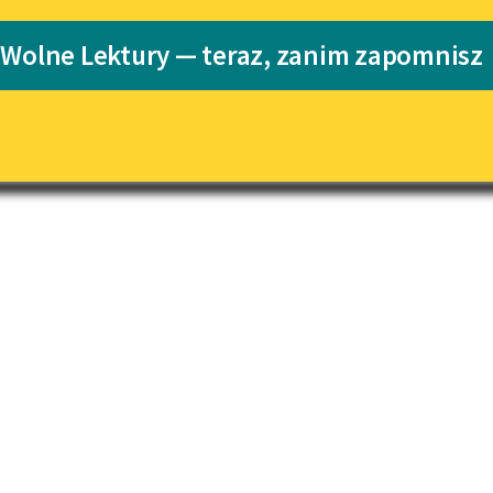
pobierz książkę
Katalog
 Wolne Lektury — teraz, zanim zapomnisz
Katalog w for
Lektury szkolne i klasyka
literatury do słuchania dla
uczennic i uczniów z
niepełnosprawnościami
E-kolekcja lektur szkolnych i
literatury do słuchania dla
uczennic i uczniów z
niepełnosprawnościami
Feministyczne inspiracje.
Popularyzacja skandynawskiej
literatury feministycznej
Ręce pełne poezji
Kolekcje edukacyjne twórców
przechodzących do domeny
publicznej, lektur szkolnych
oraz Starego Testamentu