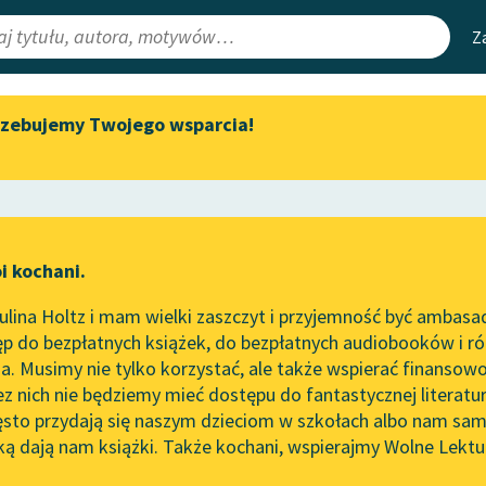
Z
rzebujemy Twojego wsparcia!
Aktualności
Narzędzia
e Lektury
„Prokurator Alicja Horn” do
Mapa Wolnych 
słuchania
irmami
Leśmianator
Byliśmy częścią AI Impact Lab
ewsletter
Przewodnik dla
i kochani.
Zapraszamy na spotkanie
czytających
 lat 10, część II
online z tłumaczkami
lina Holtz i mam wielki zaszczyt i przyjemność być ambasa
literatury skandynawskiej
 Konopnicka
p do bezpłatnych książek, do bezpłatnych audiobooków i różn
API
Spotkanie z Katarzyną Tunkiel
iec
. Musimy nie tylko korzystać, ale także wspierać finansowo
ce redakcyjne
w Oslo
OAI-PMH
ez nich nie będziemy mieć dostępu do fantastycznej literatu
ęsto przydają się naszym dzieciom w szkołach albo nam sam
102. lata temu zmarł Joseph
Widget Wolnyc
Conrad
ką dają nam książki. Także kochani, wspierajmy Wolne Lektu
oru
Przypisy
Blog