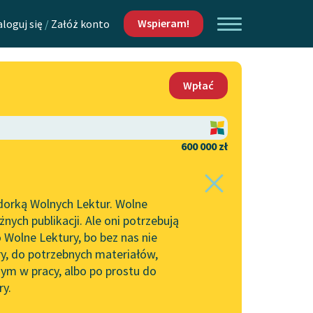
Wspieram!
aloguj się
/
Załóż konto
O nas
Wpłać
Lektur
Kontakt
O projekcie
600 000 zł
 piszących i
Zespół
dorką Wolnych Lektur. Wolne
Zasady wykorzystania
ych publikacji. Ale oni potrzebują
Wolnych Lektur
 Wolne Lektury, bo bez nas nie
Logotypy
ry, do potrzebnych materiałów,
ym w pracy, albo po prostu do
h Lektur
Materiały promocyjne
ry.
Polityka prywatności