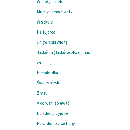
Wesoły Janek
Muchy samochwały
W szkole
Na fujarce
Co gołąbki widzą
Jaskółka (Jaskółeczka do nas
wraca...)
Niezabudka
Świerszczyk
Z lasu
A co wam śpiewać
Dziadek przyjdzie
Nasz domek kochany