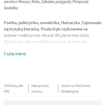
sierotce Marysi
,
Rota
,
Szkolne przygody Pimpusia
Sadełko
Poetka, publicystka, nowelistka, tłumaczka. Zajmowała
się krytyką literacką. Pisała liryki stylizowane na
ludowe i realistyczne obrazki (
W piwnicznej izbie
).
Wydawała cykle nowel (
Moi znajomi
,
Nowele
,
Na
drodze
). W otoczeniu ośmiorga swoich dzieci tworzyła
bajki (
Na jagody
). Jako poetka, inspiracji szukała w
Czytaj więcej
naturze (
Zimowy poranek
). Swoje wiersze publikowała
głównie w prasie. Wiersz patriotyczny
Rota
konkurował
z
Mazurkiem Dąbrowskiego
o miano hymnu Polski.
Wiele jej utworów powstało podczas podróży po
Europie (Italia). Ostatnie lata życia poświęciła
źródłowy plik
miksuj treść
utwór na Platformie
XML
utworu
Redakcyjnej
poematowi
Pan Balcer w Brazylii
.
autor: Bartłomiej Chwil