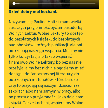
Katalog DAISY
Zgłoś brak utworu
Podkasty o książkach
Dzień dobry moi kochani.
Aktualności
Narzędzia
Nazywam się Paulina Holtz i mam wielki
zaszczyt i przyjemność być ambasadorką
„Prokurator Alicja Horn”
Mapa Wolnych Lektur
Wolnych Lektur. Wolne Lektury to dostęp
do słuchania
do bezpłatnych książek, do bezpłatnych
Leśmianator
pobierz książkę
audiobooków i różnych publikacji. Ale oni
Byliśmy częścią AI Impact
potrzebują naszego wsparcia. Musimy nie
Przewodnik dla piszących i
Lab
tylko korzystać, ale także wspierać
czytających
finansowo Wolne Lektury, bo bez nas nie
Zapraszamy na spotkanie
czytaj online
przeżyją, a my bez nich nie będziemy mieć
online z tłumaczkami
dostępu do fantastycznej literatury, do
literatury skandynawskiej
API
potrzebnych materiałów, które bardzo
Poezje dla dzieci do lat 10, część II
Spotkanie z Katarzyną
OAI-PMH
często przydają się naszym dzieciom w
Nasz świat
Tunkiel w Oslo
szkołach albo nam samym w pracy, albo
Widget Wolnych Lektur
po prostu do przyjemności, jaką dają nam
Dzień dobry
102. lata temu zmarł
książki. Także kochani, wspierajmy Wolne
Przypisy
Joseph Conrad
Czytanie