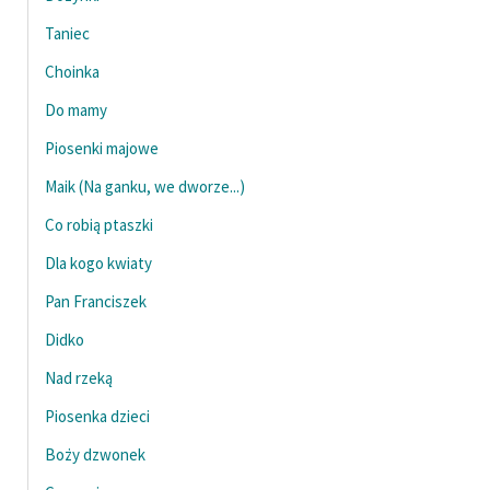
Ręce pełne poezji
Taniec
Kolekcje edukacyjne
Choinka
twórców przechodzących
do domeny publicznej,
Do mamy
lektur szkolnych oraz
Piosenki majowe
Starego Testamentu
Maik (Na ganku, we dworze...)
Odkurzamy bohaterów
Co robią ptaszki
Szkoła Poezji Wolnych
Dla kogo kwiaty
Lektur
Pan Franciszek
O nas
Didko
Kontakt
Nad rzeką
O projekcie
Piosenka dzieci
Boży dzwonek
Zespół