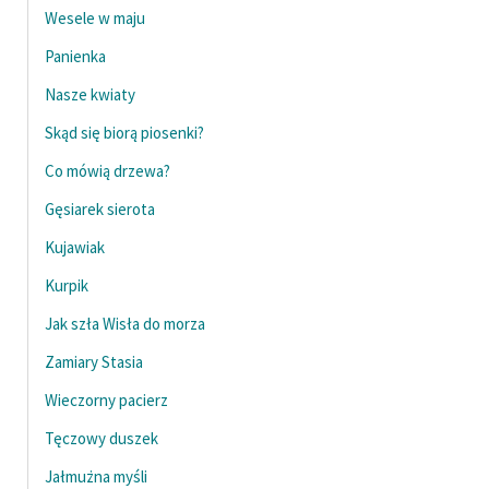
Wesele w maju
Panienka
Nasze kwiaty
Skąd się biorą piosenki?
Co mówią drzewa?
Gęsiarek sierota
Kujawiak
Kurpik
Jak szła Wisła do morza
Zamiary Stasia
Wieczorny pacierz
Tęczowy duszek
Jałmużna myśli