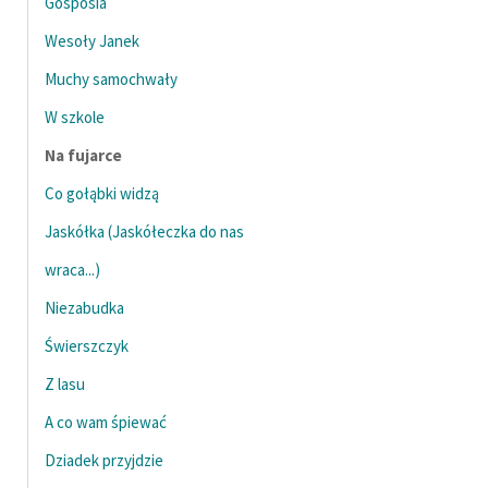
Gosposia
Wesoły Janek
Zasady wykorzystania
Wolnych Lektur
Muchy samochwały
Logotypy
W szkole
Na fujarce
Materiały promocyjne
Co gołąbki widzą
Polityka prywatności
Jaskółka (Jaskółeczka do nas
Regulamin biblioteki
wraca...)
Dane fundacji i
Niezabudka
sprawozdania finansowe
Świerszczyk
Regulamin darowizn
Z lasu
Informacja o treściach
A co wam śpiewać
wrażliwych
Dziadek przyjdzie
Deklaracja dostępności