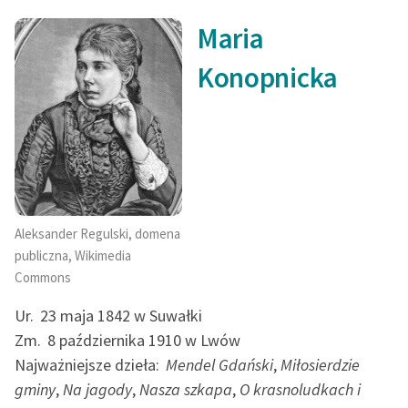
Maria
Konopnicka
Aleksander Regulski, domena
publiczna, Wikimedia
Commons
Ur.
23 maja 1842 w Suwałki
Zm.
8 października 1910 w Lwów
Najważniejsze dzieła:
Mendel Gdański
,
Miłosierdzie
gminy
,
Na jagody
,
Nasza szkapa
,
O krasnoludkach i