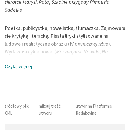
sierotce Marysi
,
Rota
,
Szkolne przygody Pimpusia
Sadełko
Poetka, publicystka, nowelistka, tłumaczka. Zajmowała
się krytyką literacką. Pisała liryki stylizowane na
ludowe i realistyczne obrazki (
W piwnicznej izbie
).
Wydawała cykle nowel (
Moi znajomi
,
Nowele
,
Na
drodze
). W otoczeniu ośmiorga swoich dzieci tworzyła
bajki (
Na jagody
). Jako poetka, inspiracji szukała w
Czytaj więcej
naturze (
Zimowy poranek
). Swoje wiersze publikowała
głównie w prasie. Wiersz patriotyczny
Rota
konkurował
z
Mazurkiem Dąbrowskiego
o miano hymnu Polski.
Wiele jej utworów powstało podczas podróży po
Europie (Italia). Ostatnie lata życia poświęciła
źródłowy plik
miksuj treść
utwór na Platformie
XML
utworu
Redakcyjnej
poematowi
Pan Balcer w Brazylii
.
autor: Bartłomiej Chwil