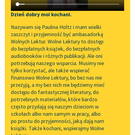
Katalog DAISY
Zgłoś brak utworu
Podkasty o książkach
Dzień dobry moi kochani.
Aktualności
Narzędzia
Nazywam się Paulina Holtz i mam wielki
zaszczyt i przyjemność być ambasadorką
Zapraszamy na spotkanie
Mapa Wolnych Lektur
Wolnych Lektur. Wolne Lektury to dostęp
online z tłumaczkami
do bezpłatnych książek, do bezpłatnych
Leśmianator
literatury skandynawskiej
pobierz książkę
audiobooków i różnych publikacji. Ale oni
potrzebują naszego wsparcia. Musimy nie
Przewodnik dla piszących i
Spotkanie z Katarzyną
tylko korzystać, ale także wspierać
czytających
Tunkiel w Oslo
finansowo Wolne Lektury, bo bez nas nie
czytaj online
przeżyją, a my bez nich nie będziemy mieć
Wolne Lektury na 32.
dostępu do fantastycznej literatury, do
Pol’and’Rock Festivalu
API
potrzebnych materiałów, które bardzo
Poezje dla dzieci do lat 10, część II
„Kochanek Lady
OAI-PMH
często przydają się naszym dzieciom w
Nasz świat
Chatterley” do słuchania
szkołach albo nam samym w pracy, albo
Widget Wolnych Lektur
na Wolnych Lekturach
po prostu do przyjemności, jaką dają nam
Dzień dobry
książki. Także kochani, wspierajmy Wolne
Przypisy
Nowy audiobook –
Czytanie