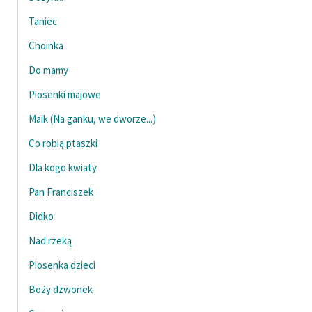
feministycznej
Taniec
Ręce pełne poezji
Choinka
Kolekcje edukacyjne
Do mamy
twórców przechodzących
Piosenki majowe
do domeny publicznej,
Maik (Na ganku, we dworze...)
lektur szkolnych oraz
Starego Testamentu
Co robią ptaszki
Odkurzamy bohaterów
Dla kogo kwiaty
Szkoła Poezji Wolnych
Pan Franciszek
Lektur
Didko
O nas
Nad rzeką
Piosenka dzieci
Kontakt
Boży dzwonek
O projekcie