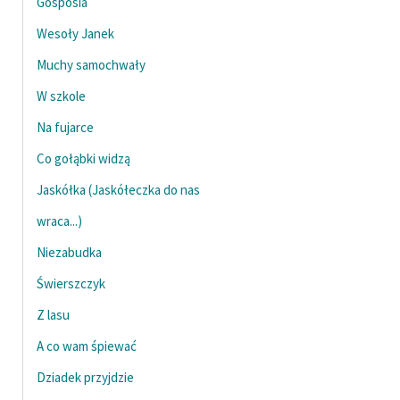
Gosposia
Zespół
Wesoły Janek
Muchy samochwały
Zasady wykorzystania
W szkole
Wolnych Lektur
Na fujarce
Logotypy
Co gołąbki widzą
Materiały promocyjne
Jaskółka (Jaskółeczka do nas
Polityka prywatności
wraca...)
Regulamin biblioteki
Niezabudka
Dane fundacji i
Świerszczyk
sprawozdania finansowe
Z lasu
Regulamin darowizn
A co wam śpiewać
Informacja o treściach
Dziadek przyjdzie
wrażliwych