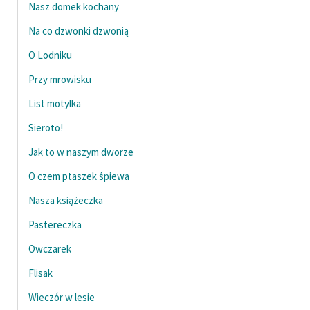
Nasz domek kochany
Deklaracja dostępności
Na co dzwonki dzwonią
O Lodniku
Przy mrowisku
List motylka
Sieroto!
Jak to w naszym dworze
O czem ptaszek śpiewa
Nasza książeczka
Pastereczka
Owczarek
Flisak
Wieczór w lesie