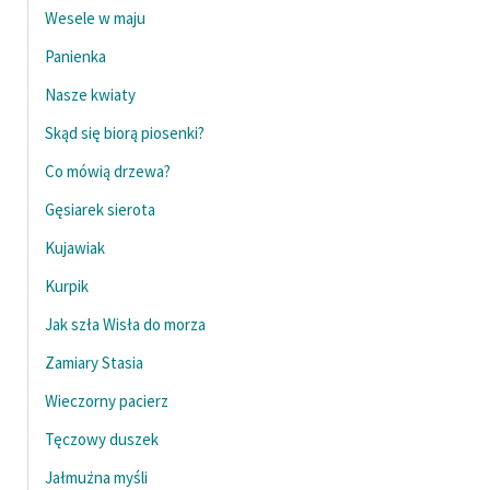
Wesele w maju
Panienka
Nasze kwiaty
Skąd się biorą piosenki?
Co mówią drzewa?
Gęsiarek sierota
Kujawiak
Kurpik
Jak szła Wisła do morza
Zamiary Stasia
Wieczorny pacierz
Tęczowy duszek
Jałmużna myśli