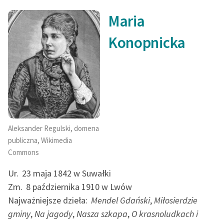
Maria
Konopnicka
Aleksander Regulski, domena
publiczna, Wikimedia
Commons
Ur.
23 maja 1842 w Suwałki
Zm.
8 października 1910 w Lwów
Najważniejsze dzieła:
Mendel Gdański
,
Miłosierdzie
gminy
,
Na jagody
,
Nasza szkapa
,
O krasnoludkach i