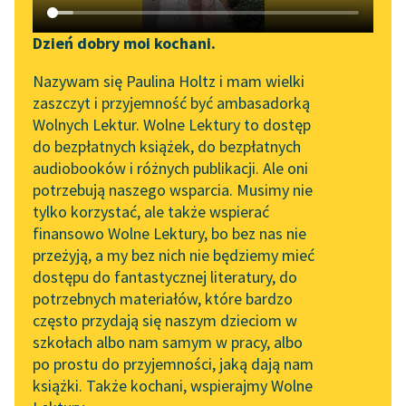
Katalog DAISY
Zgłoś brak utworu
Podkasty o książkach
Dzień dobry moi kochani.
Aktualności
Narzędzia
Nazywam się Paulina Holtz i mam wielki
zaszczyt i przyjemność być ambasadorką
Zapraszamy na spotkanie
Mapa Wolnych Lektur
Wolnych Lektur. Wolne Lektury to dostęp
online z tłumaczkami
do bezpłatnych książek, do bezpłatnych
Leśmianator
literatury skandynawskiej
pobierz książkę
audiobooków i różnych publikacji. Ale oni
potrzebują naszego wsparcia. Musimy nie
Przewodnik dla piszących i
Spotkanie z Katarzyną
tylko korzystać, ale także wspierać
czytających
Tunkiel w Oslo
finansowo Wolne Lektury, bo bez nas nie
czytaj online
przeżyją, a my bez nich nie będziemy mieć
Wolne Lektury na 32.
dostępu do fantastycznej literatury, do
Pol’and’Rock Festivalu
API
potrzebnych materiałów, które bardzo
Poezje dla dzieci do lat 10, część II
„Kochanek Lady
OAI-PMH
często przydają się naszym dzieciom w
Nasz świat
Chatterley” do słuchania
szkołach albo nam samym w pracy, albo
Widget Wolnych Lektur
na Wolnych Lekturach
po prostu do przyjemności, jaką dają nam
Dzień dobry
książki. Także kochani, wspierajmy Wolne
Przypisy
Nowy audiobook –
Czytanie