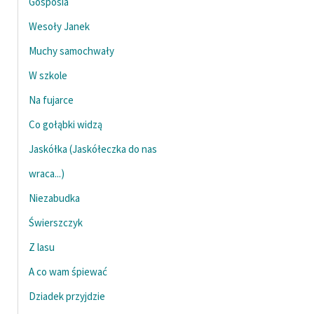
Gosposia
Zespół
Wesoły Janek
Muchy samochwały
Zasady wykorzystania
W szkole
Wolnych Lektur
Na fujarce
Logotypy
Co gołąbki widzą
Materiały promocyjne
Jaskółka (Jaskółeczka do nas
Polityka prywatności
wraca...)
Regulamin biblioteki
Niezabudka
Dane fundacji i
Świerszczyk
sprawozdania finansowe
Z lasu
Regulamin darowizn
A co wam śpiewać
Informacja o treściach
Dziadek przyjdzie
wrażliwych