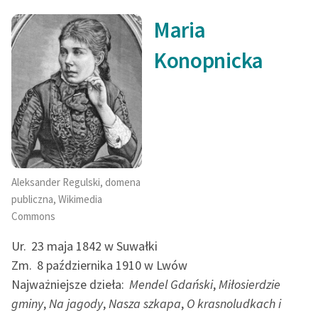
Maria
Konopnicka
Aleksander Regulski, domena
publiczna, Wikimedia
Commons
Ur.
23 maja 1842 w Suwałki
Zm.
8 października 1910 w Lwów
Najważniejsze dzieła:
Mendel Gdański
,
Miłosierdzie
gminy
,
Na jagody
,
Nasza szkapa
,
O krasnoludkach i