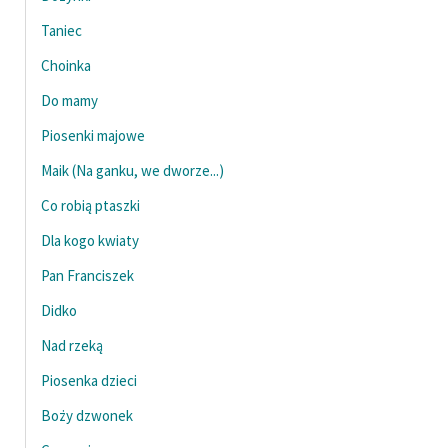
feministycznej
Taniec
Ręce pełne poezji
Choinka
Kolekcje edukacyjne
Do mamy
twórców przechodzących
Piosenki majowe
do domeny publicznej,
Maik (Na ganku, we dworze...)
lektur szkolnych oraz
Starego Testamentu
Co robią ptaszki
Odkurzamy bohaterów
Dla kogo kwiaty
Szkoła Poezji Wolnych
Pan Franciszek
Lektur
Didko
O nas
Nad rzeką
Piosenka dzieci
Kontakt
Boży dzwonek
O projekcie