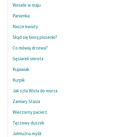
Wesele w maju
Panienka
Nasze kwiaty
Skąd się biorą piosenki?
Co mówią drzewa?
Gęsiarek sierota
Kujawiak
Kurpik
Jak szła Wisła do morza
Zamiary Stasia
Wieczorny pacierz
Tęczowy duszek
Jałmużna myśli