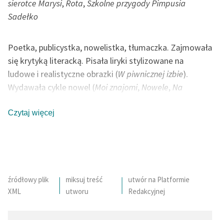
sierotce Marysi
,
Rota
,
Szkolne przygody Pimpusia
Sadełko
Poetka, publicystka, nowelistka, tłumaczka. Zajmowała
się krytyką literacką. Pisała liryki stylizowane na
ludowe i realistyczne obrazki (
W piwnicznej izbie
).
Wydawała cykle nowel (
Moi znajomi
,
Nowele
,
Na
drodze
). W otoczeniu ośmiorga swoich dzieci tworzyła
bajki (
Na jagody
). Jako poetka, inspiracji szukała w
Czytaj więcej
naturze (
Zimowy poranek
). Swoje wiersze publikowała
głównie w prasie. Wiersz patriotyczny
Rota
konkurował
z
Mazurkiem Dąbrowskiego
o miano hymnu Polski.
Wiele jej utworów powstało podczas podróży po
Europie (Italia). Ostatnie lata życia poświęciła
źródłowy plik
miksuj treść
utwór na Platformie
XML
utworu
Redakcyjnej
poematowi
Pan Balcer w Brazylii
.
autor: Bartłomiej Chwil