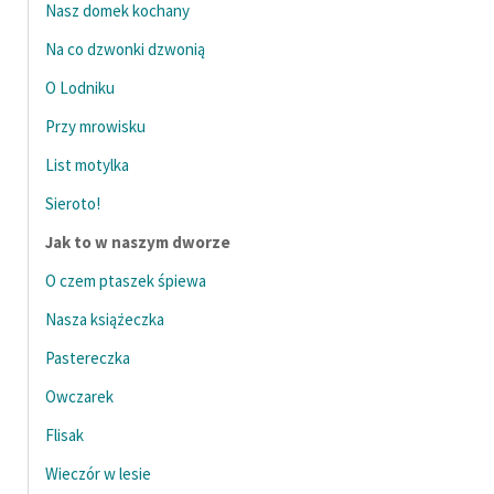
Nasz domek kochany
Deklaracja dostępności
Na co dzwonki dzwonią
O Lodniku
Przy mrowisku
List motylka
Sieroto!
Jak to w naszym dworze
O czem ptaszek śpiewa
Nasza książeczka
Pastereczka
Owczarek
Flisak
Wieczór w lesie