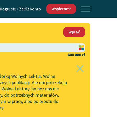
Wspieram!
aloguj się
/
Załóż konto
O nas
Wpłać
Lektur
Kontakt
O projekcie
600 000 zł
 piszących i
Zespół
dorką Wolnych Lektur. Wolne
Zasady wykorzystania
ych publikacji. Ale oni potrzebują
Wolnych Lektur
 Wolne Lektury, bo bez nas nie
Logotypy
ry, do potrzebnych materiałów,
ym w pracy, albo po prostu do
h Lektur
Materiały promocyjne
ry.
Polityka prywatności
w: Język