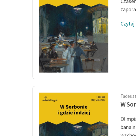
Czasem
zapora:
Czytaj
Tadeusz
W Sor
Olimpi
banaln
wschodn