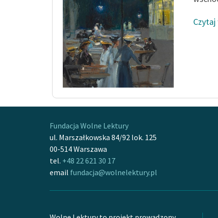
Czytaj
Fundacja Wolne Lektury
ul. Marszałkowska 84/92 lok. 125
00-514 Warszawa
tel.
+48 22 621 30 17
email
fundacja@wolnelektury.pl
Wolne Lektury to projekt prowadzony