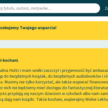
Z
rzebujemy Twojego wsparcia!
Aktualności
Narzędzia
e Lektury
Zapraszamy na spotkanie
Mapa Wolnych 
online z tłumaczkami
irmami
Leśmianator
literatury skandynawskiej
ewsletter
Przewodnik dla
Spotkanie z Katarzyną Tunkiel
i kochani.
czytających
w Oslo
indziej
lina Holtz i mam wielki zaszczyt i przyjemność być ambasa
Wolne Lektury na 32.
ze
W Sorbonie i gdzie indziej
p do bezpłatnych książek, do bezpłatnych audiobooków i różn
Pol’and’Rock Festivalu
API
. Musimy nie tylko korzystać, ale także wspierać finansowo
ce redakcyjne
„Kochanek Lady Chatterley”
OAI-PMH
ez nich nie będziemy mieć dostępu do fantastycznej literatu
do słuchania na Wolnych
ęsto przydają się naszym dzieciom w szkołach albo nam sam
Lekturach
Widget Wolnyc
ką dają nam książki. Także kochani, wspierajmy Wolne Lektu
oru
Nowy audiobook – „Marzenie
Przypisy
 Boy-Żeleński
Moty
o Oriencie” Sophie Elkan