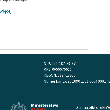
 więcej
NIP: 952-187-70-87
KRS: 0000070056
REGON: 017423865
Numer konta: 75 1090 2851 0000 0001 4
Strona biblioteki W