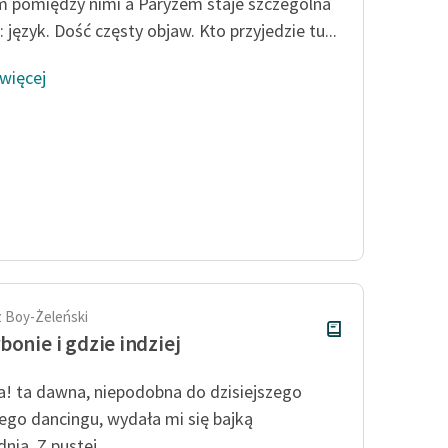
publicznej, lektur szkolnych
 pomiędzy nimi a Paryżem staje szczególna
oraz Starego Testamentu
 język. Dość częsty objaw. Kto przyjedzie tu...
Odkurzamy bohaterów
 więcej
Szkoła Poezji Wolnych Lektur
 Boy-Żeleński
bonie i gdzie indziej
a! ta dawna, niepodobna do dzisiejszego
ego dancingu, wydała mi się bajką
ią. Z pustej...