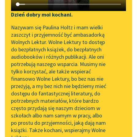
Katalog DAISY
Zgłoś brak utworu
Tadeusz Boy-Żeleński
Podkasty o książkach
Dzień dobry moi kochani.
W Sorbonie i gdzie
Aktualności
Narzędzia
Nazywam się Paulina Holtz i mam wielki
indziej
zaszczyt i przyjemność być ambasadorką
„Prokurator Alicja Horn”
Mapa Wolnych Lektur
Wolnych Lektur. Wolne Lektury to dostęp
Panienka znów się
do słuchania
do bezpłatnych książek, do bezpłatnych
rumieni, waha,
Leśmianator
audiobooków i różnych publikacji. Ale oni
Byliśmy częścią AI Impact
wreszcie zaczyna. — …
potrzebują naszego wsparcia. Musimy nie
Przewodnik dla piszących i
Lab
Bo wie pan, jaki ten
tylko korzystać, ale także wspierać
czytających
Woronow jest idiota...
finansowo Wolne Lektury, bo bez nas nie
Zapraszamy na spotkanie
przeżyją, a my bez nich nie będziemy mieć
online z tłumaczkami
Czytaj więcej
dostępu do fantastycznej literatury, do
literatury skandynawskiej
API
potrzebnych materiałów, które bardzo
Spotkanie z Katarzyną
OAI-PMH
często przydają się naszym dzieciom w
Tunkiel w Oslo
szkołach albo nam samym w pracy, albo
Widget Wolnych Lektur
po prostu do przyjemności, jaką dają nam
102. lata temu zmarł
książki. Także kochani, wspierajmy Wolne
Przypisy
Motyw: Seks
Joseph Conrad