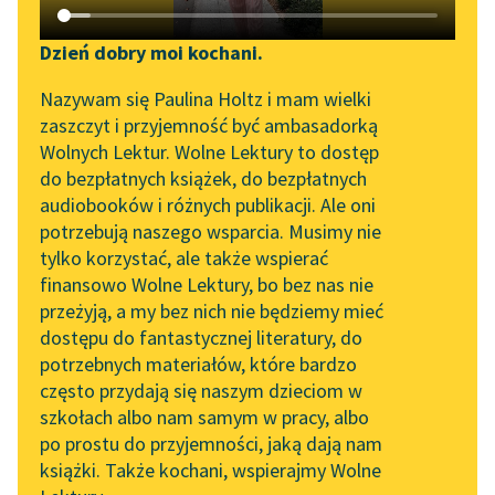
Katalog DAISY
Zgłoś brak utworu
Tadeusz Boy-Żeleński
Podkasty o książkach
Dzień dobry moi kochani.
W Sorbonie i gdzie
Aktualności
Narzędzia
Nazywam się Paulina Holtz i mam wielki
indziej
zaszczyt i przyjemność być ambasadorką
Spotkanie z Katarzyną
Mapa Wolnych Lektur
Wolnych Lektur. Wolne Lektury to dostęp
Bo publiczność
Tunkiel w Oslo
do bezpłatnych książek, do bezpłatnych
warszawska ani wie,
Leśmianator
audiobooków i różnych publikacji. Ale oni
Wolne Lektury na 32.
jak o niej myślą i jak
potrzebują naszego wsparcia. Musimy nie
Przewodnik dla piszących i
Pol’and’Rock Festivalu
pracują dla jej dobra...
tylko korzystać, ale także wspierać
czytających
finansowo Wolne Lektury, bo bez nas nie
„Kochanek Lady
Czytaj więcej
przeżyją, a my bez nich nie będziemy mieć
Chatterley” do słuchania
dostępu do fantastycznej literatury, do
na Wolnych Lekturach
API
potrzebnych materiałów, które bardzo
Nowy audiobook –
OAI-PMH
często przydają się naszym dzieciom w
„Marzenie o Oriencie”
szkołach albo nam samym w pracy, albo
Tadeusz Boy-Żeleński
Widget Wolnych Lektur
Sophie Elkan
po prostu do przyjemności, jaką dają nam
W Sorbonie i gdzie
książki. Także kochani, wspierajmy Wolne
Przypisy
Kolekcja Nadwyraz.com x
indziej