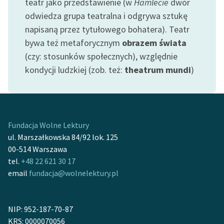
teatr jako przedstawienie (w
Hamlecie
dwór
feministycznej
odwiedza grupa teatralna i odgrywa sztukę
napisaną przez tytułowego bohatera). Teatr
Ręce pełne poezji
bywa też metaforycznym
obrazem świata
Kolekcje edukacyjne
(czy: stosunków społecznych), względnie
twórców przechodzących
kondycji ludzkiej (zob. też:
theatrum mundi
)
do domeny publicznej,
lektur szkolnych oraz
Starego Testamentu
Odkurzamy bohaterów
Fundacja Wolne Lektury
ul. Marszałkowska 84/92 lok. 125
Szkoła Poezji Wolnych
00-514 Warszawa
Lektur
tel.
+48 22 621 30 17
O nas
email
fundacja@wolnelektury.pl
Kontakt
NIP: 952-187-70-87
O projekcie
KRS: 0000070056