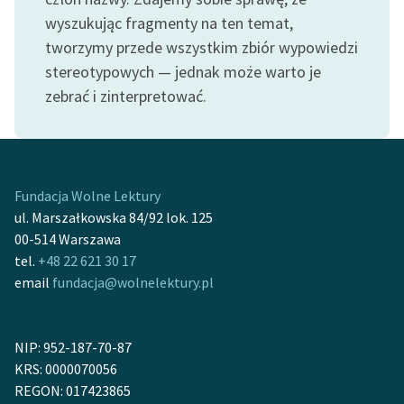
wyszukując fragmenty na ten temat,
Zasady wykorzystania
tworzymy przede wszystkim zbiór wypowiedzi
Wolnych Lektur
stereotypowych — jednak może warto je
Logotypy
zebrać i zinterpretować.
Materiały promocyjne
Polityka prywatności
Fundacja Wolne Lektury
Regulamin biblioteki
ul. Marszałkowska 84/92 lok. 125
Dane fundacji i
00-514 Warszawa
sprawozdania finansowe
tel.
+48 22 621 30 17
email
fundacja@wolnelektury.pl
Regulamin darowizn
Informacja o treściach
NIP: 952-187-70-87
wrażliwych
KRS: 0000070056
Deklaracja dostępności
REGON: 017423865