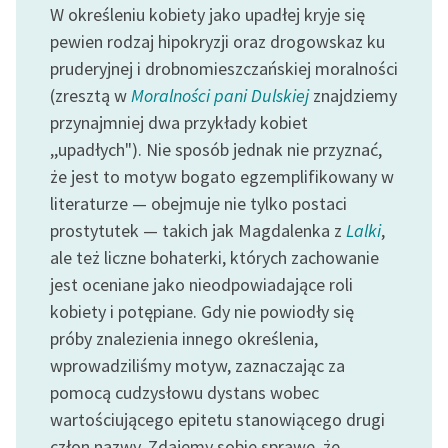
Ręce pełne poezji
W określeniu kobiety jako upadłej kryje się
pewien rodzaj hipokryzji oraz drogowskaz ku
Kolekcje edukacyjne
pruderyjnej i drobnomieszczańskiej moralności
twórców przechodzących
(zresztą w
Moralności pani Dulskiej
znajdziemy
do domeny publicznej,
przynajmniej dwa przykłady kobiet
lektur szkolnych oraz
Starego Testamentu
,,upadłych"). Nie sposób jednak nie przyznać,
że jest to motyw bogato egzemplifikowany w
Odkurzamy bohaterów
literaturze — obejmuje nie tylko postaci
Szkoła Poezji Wolnych
prostytutek — takich jak Magdalenka z
Lalki
,
Lektur
ale też liczne bohaterki, których zachowanie
jest oceniane jako nieodpowiadające roli
O nas
kobiety i potępiane. Gdy nie powiodły się
Kontakt
próby znalezienia innego określenia,
wprowadziliśmy motyw, zaznaczając za
O projekcie
pomocą cudzysłowu dystans wobec
Zespół
wartościującego epitetu stanowiącego drugi
człon nazwy. Zdajemy sobie sprawę, że