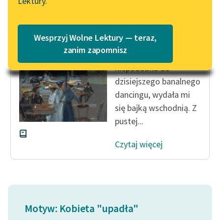
Lektury.
Tadeusz Boy-Żeleński
Katalog
Blog
W Sorbonie i gdzie
Katalog w formacie PDF
indziej
Wesprzyj Wolne Lektury — teraz,
Lektury szkolne i klasyka
zanim zapomnisz
Olimpia! ta dawna,
literatury do słuchania dla
niepodobna do
uczennic i uczniów z
dzisiejszego banalnego
niepełnosprawnościami
dancingu, wydała mi
E-kolekcja lektur
się bajką wschodnią. Z
szkolnych i literatury do
pustej...
słuchania dla uczennic i
uczniów z
Czytaj więcej
niepełnosprawnościami
Feministyczne inspiracje.
Popularyzacja
skandynawskiej literatury
feministycznej
Motyw: Kobieta "upadła"