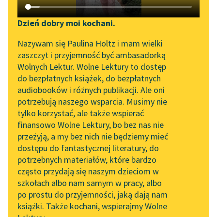
Katalog DAISY
Zgłoś brak utworu
Podkasty o książkach
Dzień dobry moi kochani.
Aktualności
Narzędzia
Tadeusz Boy-Żeleński
Nazywam się Paulina Holtz i mam wielki
W Sorbonie i gdzie
zaszczyt i przyjemność być ambasadorką
„Prokurator Alicja Horn”
Mapa Wolnych Lektur
Wolnych Lektur. Wolne Lektury to dostęp
indziej
do słuchania
do bezpłatnych książek, do bezpłatnych
Leśmianator
audiobooków i różnych publikacji. Ale oni
Rozmowa zawiązuje
Byliśmy częścią AI Impact
potrzebują naszego wsparcia. Musimy nie
Przewodnik dla piszących i
się dość mdło. — Pani
Lab
tylko korzystać, ale także wspierać
czytających
stale mieszka w
finansowo Wolne Lektury, bo bez nas nie
Zapraszamy na spotkanie
Paryżu? mówię, aby
przeżyją, a my bez nich nie będziemy mieć
online z tłumaczkami
coś powiedzieć. —
dostępu do fantastycznej literatury, do
literatury skandynawskiej
API
Tak...
potrzebnych materiałów, które bardzo
Spotkanie z Katarzyną
OAI-PMH
często przydają się naszym dzieciom w
Tunkiel w Oslo
Czytaj więcej
szkołach albo nam samym w pracy, albo
Widget Wolnych Lektur
po prostu do przyjemności, jaką dają nam
102. lata temu zmarł
książki. Także kochani, wspierajmy Wolne
Przypisy
Joseph Conrad