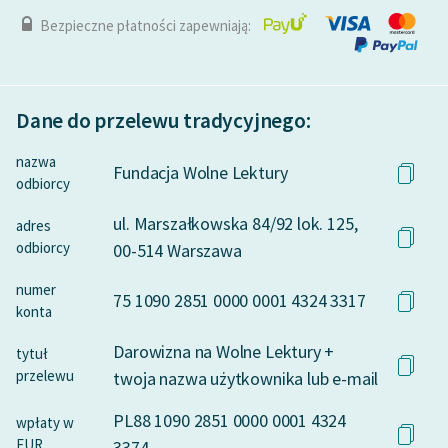
Bezpieczne płatności zapewniają:
Dane do przelewu tradycyjnego:
nazwa
Fundacja Wolne Lektury
odbiorcy
ul. Marszałkowska 84/92 lok. 125,
adres
odbiorcy
00-514 Warszawa
numer
75 1090 2851 0000 0001 4324 3317
konta
Darowizna na Wolne Lektury +
tytuł
przelewu
twoja nazwa użytkownika lub e-mail
PL88 1090 2851 0000 0001 4324
wpłaty w
EUR
3374