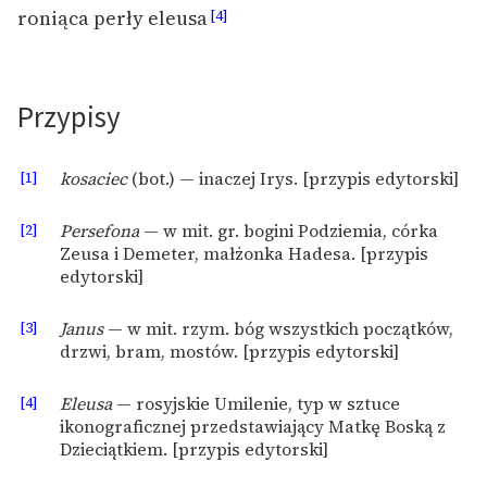
roniąca perły eleusa
[4]
Zespół
Zasady wykorzystania
Przypisy
Wolnych Lektur
Logotypy
[1]
kosaciec
(bot.) — inaczej Irys. [przypis edytorski]
Materiały promocyjne
[2]
Persefona
— w mit. gr. bogini Podziemia, córka
Zeusa i Demeter, małżonka Hadesa. [przypis
Polityka prywatności
edytorski]
Regulamin biblioteki
[3]
Janus
— w mit. rzym. bóg wszystkich początków,
Dane fundacji i
drzwi, bram, mostów. [przypis edytorski]
sprawozdania finansowe
[4]
Eleusa
— rosyjskie Umilenie, typ w sztuce
Regulamin darowizn
ikonograficznej przedstawiający Matkę Boską z
Dzieciątkiem. [przypis edytorski]
Informacja o treściach
wrażliwych