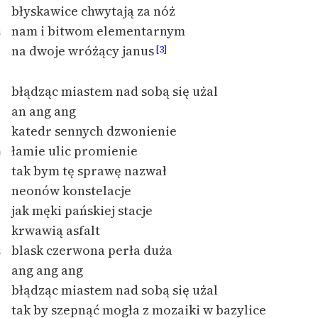
błyskawice chwytają za nóż
feministycznej
nam i bitwom elementarnym
5
Ręce pełne poezji
na dwoje wróżący janus
[3]
Kolekcje edukacyjne
twórców przechodzących
błądząc miastem nad sobą się użal
do domeny publicznej,
an ang ang
lektur szkolnych oraz
katedr sennych dzwonienie
Starego Testamentu
łamie ulic promienie
0
Odkurzamy bohaterów
tak bym tę sprawę nazwał
neonów konstelacje
Szkoła Poezji Wolnych
jak męki pańskiej stacje
Lektur
krwawią asfalt
O nas
blask czerwona perła duża
5
ang ang ang
Kontakt
błądząc miastem nad sobą się użal
O projekcie
tak by szepnąć mogła z mozaiki w bazylice