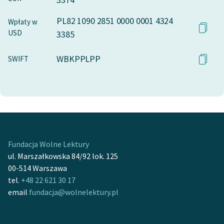
PL82 1090 2851 0000 0001 4324
Wpłaty w
USD
3385
WBKPPLPP
SWIFT
Fundacja Wolne Lektury
ul. Marszałkowska 84/92 lok. 125
00-514 Warszawa
tel.
+48 22 621 30 17
email
fundacja@wolnelektury.pl