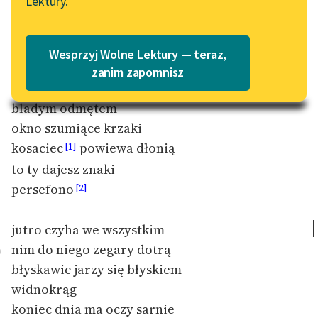
Lektury.
„Marzenie o Oriencie”
Katalog
Sophie Elkan
Katalog w formacie PDF
smutku pora siwa
Blog
Wesprzyj Wolne Lektury — teraz,
porosła mieszkania sprzęty
zanim zapomnisz
wiatr chmurzyska przywiał
Lektury szkolne i klasyka
bladym odmętem
literatury do słuchania dla
okno szumiące krzaki
uczennic i uczniów z
kosaciec
powiewa dłonią
[1]
niepełnosprawnościami
to ty dajesz znaki
E-kolekcja lektur
persefono
[2]
szkolnych i literatury do
słuchania dla uczennic i
jutro czyha we wszystkim
uczniów z
nim do niego zegary dotrą
0
niepełnosprawnościami
błyskawic jarzy się błyskiem
Feministyczne inspiracje.
widnokrąg
Popularyzacja
koniec dnia ma oczy sarnie
skandynawskiej literatury