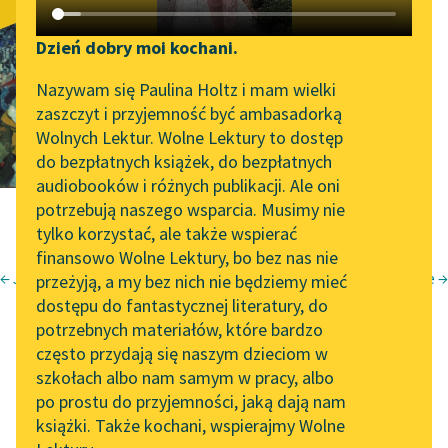
Rymy pobożne
Katalog DAISY
Zgłoś brak utworu
Podkasty o książkach
Dzień dobry moi kochani.
Aktualności
Narzędzia
Nazywam się Paulina Holtz i mam wielki
zaszczyt i przyjemność być ambasadorką
Zapraszamy na spotkanie
Mapa Wolnych Lektur
Wolnych Lektur. Wolne Lektury to dostęp
online z tłumaczkami
do bezpłatnych książek, do bezpłatnych
Leśmianator
literatury skandynawskiej
audiobooków i różnych publikacji. Ale oni
potrzebują naszego wsparcia. Musimy nie
Przewodnik dla piszących i
Spotkanie z Katarzyną
tylko korzystać, ale także wspierać
czytających
Tunkiel w Oslo
finansowo Wolne Lektury, bo bez nas nie
← Jabłko życia
Pod dworcem głównym w Warszawie →
przeżyją, a my bez nich nie będziemy mieć
Wolne Lektury na 32.
Józef Czechowicz
dostępu do fantastycznej literatury, do
Pol’and’Rock Festivalu
API
nuta człowiecza
potrzebnych materiałów, które bardzo
„Kochanek Lady
OAI-PMH
często przydają się naszym dzieciom w
rymy pobożne
Chatterley” do słuchania
szkołach albo nam samym w pracy, albo
Widget Wolnych Lektur
na Wolnych Lekturach
po prostu do przyjemności, jaką dają nam
książki. Także kochani, wspierajmy Wolne
Przypisy
Nowy audiobook –