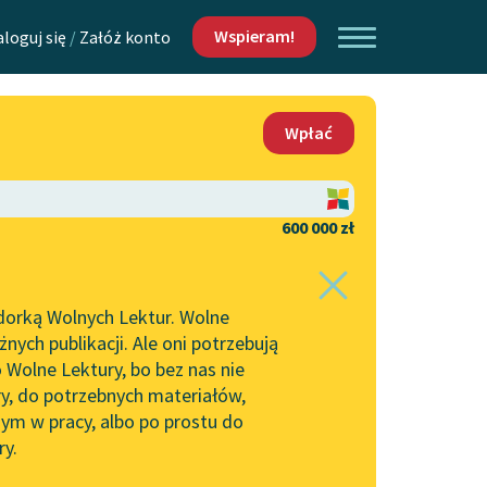
Wspieram!
aloguj się
/
Załóż konto
O nas
Wpłać
Lektur
Kontakt
O projekcie
600 000 zł
 piszących i
Zespół
dorką Wolnych Lektur. Wolne
Zasady wykorzystania
ych publikacji. Ale oni potrzebują
Wolnych Lektur
 Wolne Lektury, bo bez nas nie
Logotypy
ry, do potrzebnych materiałów,
ym w pracy, albo po prostu do
h Lektur
Materiały promocyjne
ry.
Polityka prywatności