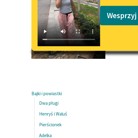
Podkasty o książkach
Wesprzyj
Bajki i powiastki
Dwa pługi
Henryś i Waluś
Pierścionek
Adelka