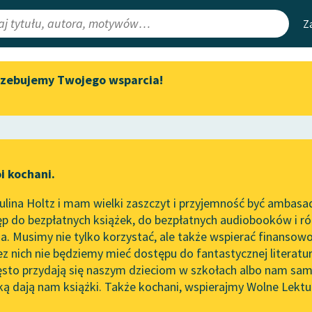
Z
rzebujemy Twojego wsparcia!
Aktualności
Narzędzia
e Lektury
Zapraszamy na spotkanie
Mapa Wolnych 
online z tłumaczkami
irmami
Leśmianator
literatury skandynawskiej
ewsletter
Przewodnik dla
Spotkanie z Katarzyną Tunkiel
i kochani.
czytających
w Oslo
lina Holtz i mam wielki zaszczyt i przyjemność być ambasa
Wolne Lektury na 32.
 Ignacy Kraszewski
p do bezpłatnych książek, do bezpłatnych audiobooków i różn
Pol’and’Rock Festivalu
API
rbucha
. Musimy nie tylko korzystać, ale także wspierać finansowo
ce redakcyjne
„Kochanek Lady Chatterley”
OAI-PMH
ez nich nie będziemy mieć dostępu do fantastycznej literatu
do słuchania na Wolnych
ęsto przydają się naszym dzieciom w szkołach albo nam sam
Lekturach
Widget Wolnyc
ką dają nam książki. Także kochani, wspierajmy Wolne Lektu
oru
Nowy audiobook – „Marzenie
Przypisy
o Oriencie” Sophie Elkan