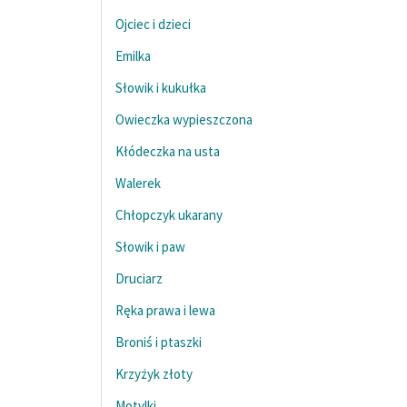
Ojciec i dzieci
Emilka
Słowik i kukułka
Owieczka wypieszczona
Kłódeczka na usta
Walerek
Chłopczyk ukarany
Słowik i paw
Druciarz
Ręka prawa i lewa
Broniś i ptaszki
Krzyżyk złoty
Motylki