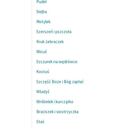
Pudel
Siejba
Motylek
Szerszeń i pszczoła
Kruk żebraczek
Wicuś
Szczurek na wędrówce
Kostuś
Szczęść Boże i Bóg zapłać
Władyś
Wróbelek i kurczątko
Braciszek i siostrzyczka
Staś