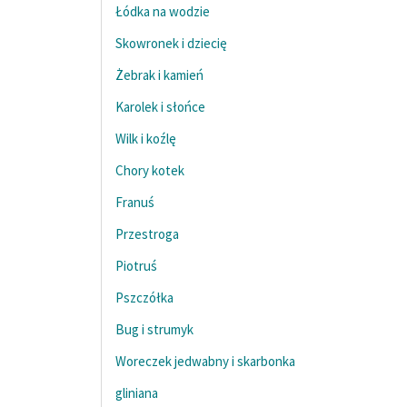
Łódka na wodzie
Skowronek i dziecię
Żebrak i kamień
Karolek i słońce
Wilk i koźlę
Chory kotek
Franuś
Przestroga
Piotruś
Pszczółka
Bug i strumyk
Woreczek jedwabny i skarbonka
gliniana