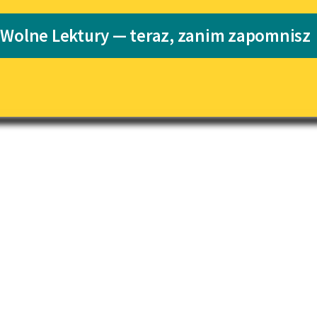
pobierz książkę
Katalog
Blog
 Wolne Lektury — teraz, zanim zapomnisz
Katalog w for
Lektury szkolne i klasyka
literatury do słuchania dla
uczennic i uczniów z
niepełnosprawnościami
E-kolekcja lektur szkolnych i
literatury do słuchania dla
uczennic i uczniów z
niepełnosprawnościami
Feministyczne inspiracje.
Popularyzacja skandynawskiej
literatury feministycznej
Ręce pełne poezji
Kolekcje edukacyjne twórców
przechodzących do domeny