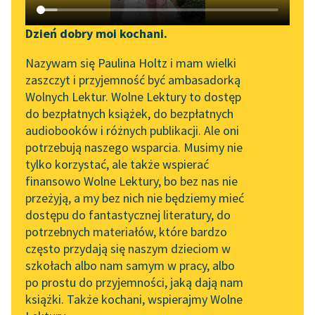
Katalog DAISY
Zgłoś brak utworu
Podkasty o książkach
Dzień dobry moi kochani.
Aktualności
Narzędzia
Nazywam się Paulina Holtz i mam wielki
zaszczyt i przyjemność być ambasadorką
„Prokurator Alicja Horn”
Mapa Wolnych Lektur
Wolnych Lektur. Wolne Lektury to dostęp
do słuchania
pobierz książkę
do bezpłatnych książek, do bezpłatnych
Leśmianator
audiobooków i różnych publikacji. Ale oni
Byliśmy częścią AI Impact
potrzebują naszego wsparcia. Musimy nie
Przewodnik dla piszących i
Lab
tylko korzystać, ale także wspierać
czytających
czytaj online
finansowo Wolne Lektury, bo bez nas nie
Zapraszamy na spotkanie
przeżyją, a my bez nich nie będziemy mieć
online z tłumaczkami
dostępu do fantastycznej literatury, do
literatury skandynawskiej
API
Bajki i powiastki
potrzebnych materiałów, które bardzo
Dwa pługi
Spotkanie z Katarzyną
OAI-PMH
często przydają się naszym dzieciom w
Tunkiel w Oslo
szkołach albo nam samym w pracy, albo
Henryś i Waluś
Widget Wolnych Lektur
po prostu do przyjemności, jaką dają nam
102. lata temu zmarł
Pierścionek
książki. Także kochani, wspierajmy Wolne
Przypisy
Joseph Conrad
Adelka