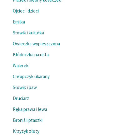
Ojciec i dzieci
Emilka
Słowik i kukułka
Owieczka wypieszczona
Kłódeczka na usta
Walerek
Chłopczyk ukarany
Słowik i paw
Druciarz
Ręka prawa i lewa
Broniś i ptaszki
Krzyżyk złoty