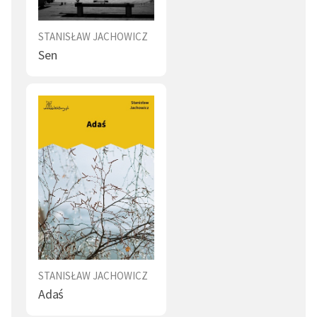
Pierwszą książkę wydał w 1824 r. - zbiór bajek i
powiastek pt.
Bajki i powieści
. Przez cztery kolejne lata
STANISŁAW JACHOWICZ
ukazywały się rozszerzone wydania tego zbioru pod
Sen
tym samym tytułem; w 1829 r. zbiór zawierał już 113
utworów. Jest autorem kilkuset wierszyków i
powiastek dydaktyczno-moralizatorskich. Publikował
również w periodykach pod własnym nazwiskiem lub
pod pseudonimem Stanisław z Dzikowa. W 1829 r.
redagował przez rok „Tygodnik dla Dzieci”. W W 1830 r.
przy współudziale Ignacego Chrzanowskiego zaczął
wydawać pierwsze w Europie codzienne pismo dla
dzieci - „Dziennik dla Dzieci”. Publikowane przez niego
gazety i książki miały wychowywać, ale też uczyć
czytania, liczenia i historii.
Zajmował się również opieką społeczną nad dziećmi.
STANISŁAW JACHOWICZ
Adaś