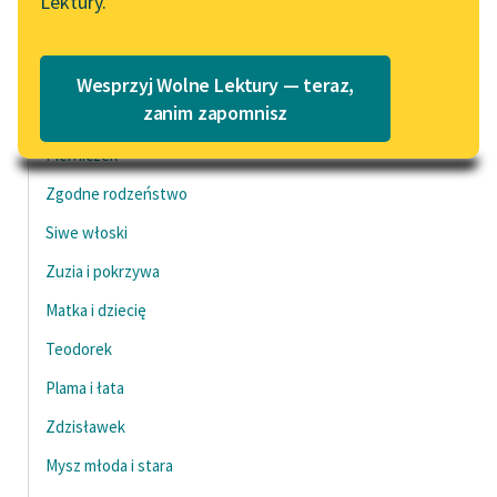
Lektury.
Katalog
Blog
Dziewczynka i matka
Katalog w formacie PDF
Czysty kotek
Wesprzyj Wolne Lektury — teraz,
Lektury szkolne i klasyka
zanim zapomnisz
Zając
literatury do słuchania dla
Pierniczek
uczennic i uczniów z
niepełnosprawnościami
Zgodne rodzeństwo
Siwe włoski
E-kolekcja lektur
szkolnych i literatury do
Zuzia i pokrzywa
słuchania dla uczennic i
Matka i dziecię
uczniów z
niepełnosprawnościami
Teodorek
Feministyczne inspiracje.
Plama i łata
Popularyzacja
Zdzisławek
skandynawskiej literatury
feministycznej
Mysz młoda i stara