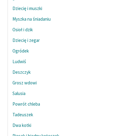
Dziecię i muszki
Myszka na śniadaniu
Osioł i dzik
Dziecię i zegar
Ogródek
Ludwiś
Deszczyk
Grosz wdowi
Salusia
Powrót chleba
Tadeuszek
Dwa kotki
Piesek i biedny koteczek