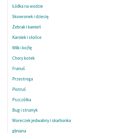
Łódka na wodzie
Skowronek i dziecię
Żebrak i kamień
Karolek i słońce
Wilk i koźlę
Chory kotek
Franuś
Przestroga
Piotruś
Pszczółka
Bug i strumyk
Woreczek jedwabny i skarbonka
gliniana