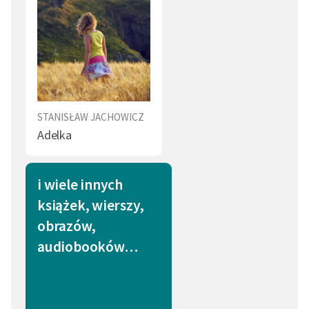
STANISŁAW JACHOWICZ
Adelka
i wiele innych
książek, wierszy,
obrazów,
audiobooków…