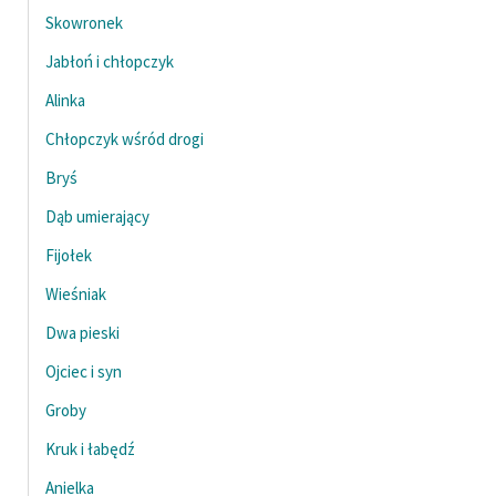
Skowronek
Jabłoń i chłopczyk
Alinka
Chłopczyk wśród drogi
Bryś
Dąb umierający
Fijołek
Wieśniak
Dwa pieski
Ojciec i syn
Groby
Kruk i łabędź
Anielka