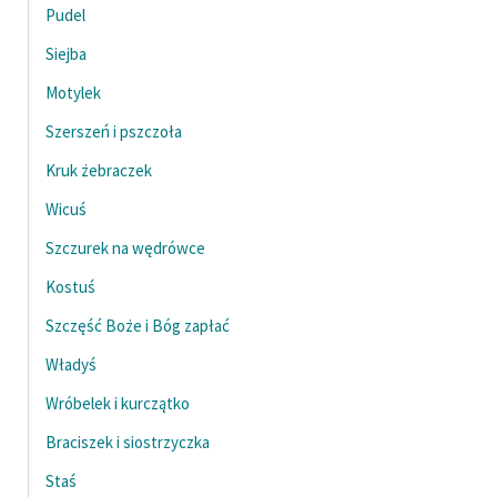
Pudel
Zasady wykorzystania
Siejba
Wolnych Lektur
Motylek
Logotypy
Szerszeń i pszczoła
Materiały promocyjne
Kruk żebraczek
Polityka prywatności
Wicuś
Szczurek na wędrówce
Regulamin biblioteki
Kostuś
Dane fundacji i
sprawozdania finansowe
Szczęść Boże i Bóg zapłać
Władyś
Regulamin darowizn
Wróbelek i kurczątko
Informacja o treściach
wrażliwych
Braciszek i siostrzyczka
Deklaracja dostępności
Staś