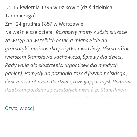
Ur.
17 kwietnia 1796 w Dzikowie (dziś dzielnica
Tarnobrzega)
Zm.
24 grudnia 1857 w Warszawie
Najważniejsze dzieła:
Rozmowy mamy z Józią służące
za wstęp do wszelkich nauk, a mianowicie do
gramatyki, ułożone dla pożytku młodzieży
,
Pisma różne
wierszem Stanisława Jachowicza
,
Śpiewy dla dzieci
,
Rady wuja dla siostrzenic: (upominek dla młodych
panien)
,
Pomysły do poznania zasad języka polskiego
,
Ćwiczenia pobożne dla dzieci, rozwijające myśl
,
Podarek
dziatkom polskim: z pozostałych pism ś. p. Stanisława
Jachowicza
,
Upominek z prac Stanisława Jachowicza:
bajki, nauczki, opisy, powiastki i różne wierszyki
Czytaj więcej
Poeta, bajkopisarz, pedagog, działacz charytatywny.
Ukończył szkołę pijarów w Rzeszowie oraz gimnazjum