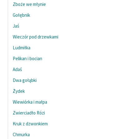
Zboże we młynie
Gołębnik
Jaś
Wieczór pod drzewkami
Ludmiłka
Pelikan i bocian
Adaś
Dwa gołąbki
Żydek
Wiewiórka i małpa
Zwierciadło Rózi
Kruk z dzwonkiem
Chmurka