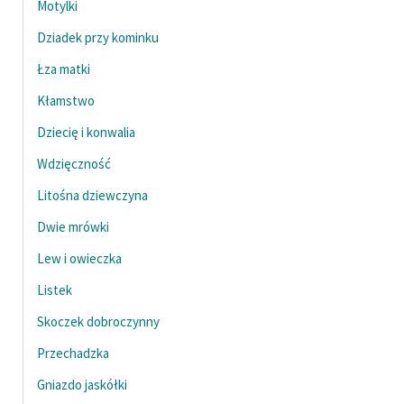
Motylki
Dziadek przy kominku
Łza matki
Kłamstwo
Dziecię i konwalia
Wdzięczność
Litośna dziewczyna
Dwie mrówki
Lew i owieczka
Listek
Skoczek dobroczynny
Przechadzka
Gniazdo jaskółki