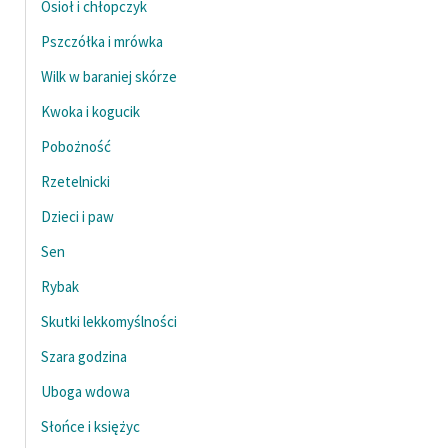
Osioł i chłopczyk
Pszczółka i mrówka
Wilk w baraniej skórze
Kwoka i kogucik
Pobożność
Rzetelnicki
Dzieci i paw
Sen
Rybak
Skutki lekkomyślności
Szara godzina
Uboga wdowa
Słońce i księżyc