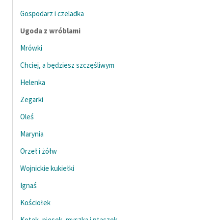
Gospodarz i czeladka
Ugoda z wróblami
Mrówki
Chciej, a będziesz szczęśliwym
Helenka
Zegarki
Oleś
Marynia
Orzeł i żółw
Wojnickie kukiełki
Ignaś
Kościołek
Kotek, piesek, myszka i ptaszek