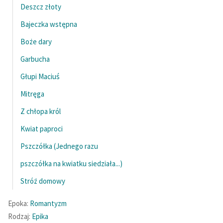
Deszcz złoty
Bajeczka wstępna
Boże dary
Garbucha
Głupi Maciuś
Mitręga
Z chłopa król
Kwiat paproci
Pszczółka (Jednego razu
pszczółka na kwiatku siedziała...)
Stróż domowy
Epoka:
Romantyzm
Rodzaj:
Epika