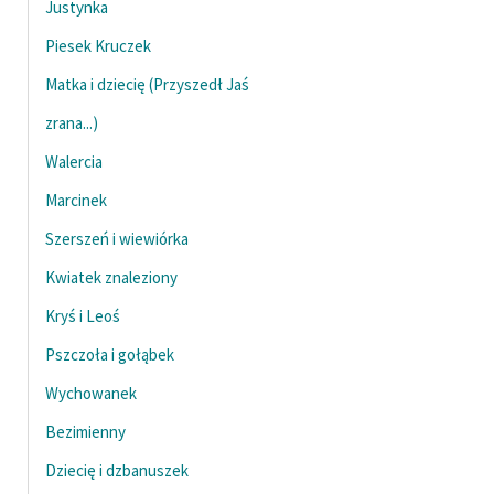
Justynka
Ręce pełne poezji
Piesek Kruczek
Kolekcje edukacyjne
twórców przechodzących
Matka i dziecię (Przyszedł Jaś
do domeny publicznej,
zrana...)
lektur szkolnych oraz
Walercia
Starego Testamentu
Marcinek
Odkurzamy bohaterów
Szerszeń i wiewiórka
Szkoła Poezji Wolnych
Lektur
Kwiatek znaleziony
Kryś i Leoś
O nas
Pszczoła i gołąbek
Kontakt
Wychowanek
O projekcie
Bezimienny
Zespół
Dziecię i dzbanuszek