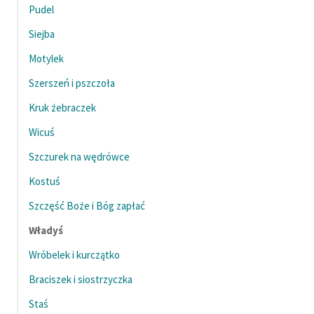
Pudel
Zasady wykorzystania
Siejba
Wolnych Lektur
Motylek
Logotypy
Szerszeń i pszczoła
Materiały promocyjne
Kruk żebraczek
Polityka prywatności
Wicuś
Szczurek na wędrówce
Regulamin biblioteki
Kostuś
Dane fundacji i
sprawozdania finansowe
Szczęść Boże i Bóg zapłać
Władyś
Regulamin darowizn
Wróbelek i kurczątko
Informacja o treściach
wrażliwych
Braciszek i siostrzyczka
Deklaracja dostępności
Staś