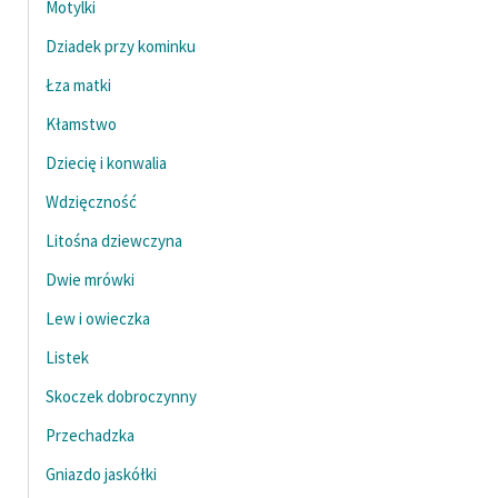
Motylki
Dziadek przy kominku
Łza matki
Kłamstwo
Dziecię i konwalia
Wdzięczność
Litośna dziewczyna
Dwie mrówki
Lew i owieczka
Listek
Skoczek dobroczynny
Przechadzka
Gniazdo jaskółki