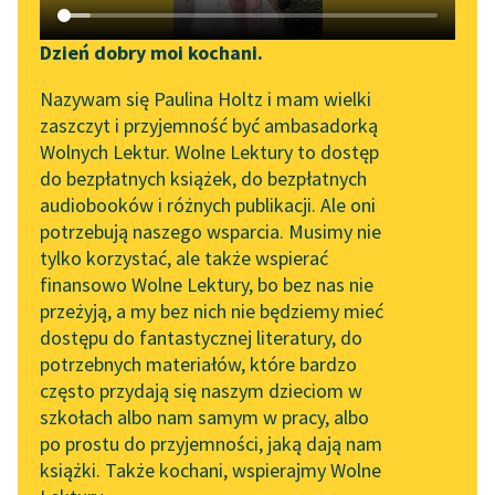
Katalog DAISY
Zgłoś brak utworu
Podkasty o książkach
Dzień dobry moi kochani.
Aktualności
Narzędzia
Nazywam się Paulina Holtz i mam wielki
zaszczyt i przyjemność być ambasadorką
„Prokurator Alicja Horn”
Mapa Wolnych Lektur
Wolnych Lektur. Wolne Lektury to dostęp
do słuchania
pobierz książkę
do bezpłatnych książek, do bezpłatnych
Leśmianator
audiobooków i różnych publikacji. Ale oni
Byliśmy częścią AI Impact
potrzebują naszego wsparcia. Musimy nie
Przewodnik dla piszących i
Lab
tylko korzystać, ale także wspierać
czytających
czytaj online
finansowo Wolne Lektury, bo bez nas nie
Zapraszamy na spotkanie
przeżyją, a my bez nich nie będziemy mieć
online z tłumaczkami
dostępu do fantastycznej literatury, do
literatury skandynawskiej
API
Bajki i powiastki
potrzebnych materiałów, które bardzo
Dwa pługi
Spotkanie z Katarzyną
OAI-PMH
często przydają się naszym dzieciom w
Tunkiel w Oslo
szkołach albo nam samym w pracy, albo
Henryś i Waluś
Widget Wolnych Lektur
po prostu do przyjemności, jaką dają nam
102. lata temu zmarł
Pierścionek
książki. Także kochani, wspierajmy Wolne
Przypisy
Joseph Conrad
Adelka