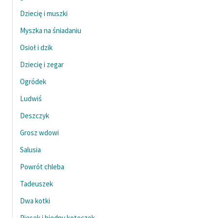
Dziecię i muszki
Myszka na śniadaniu
Osioł i dzik
Dziecię i zegar
Ogródek
Ludwiś
Deszczyk
Grosz wdowi
Salusia
Powrót chleba
Tadeuszek
Dwa kotki
Piesek i biedny koteczek