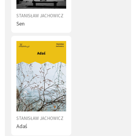
Pierwszą książkę wydał w 1824 r. - zbiór bajek i
powiastek pt.
Bajki i powieści
. Przez cztery kolejne lata
STANISŁAW JACHOWICZ
ukazywały się rozszerzone wydania tego zbioru pod
Sen
tym samym tytułem; w 1829 r. zbiór zawierał już 113
utworów. Jest autorem kilkuset wierszyków i
powiastek dydaktyczno-moralizatorskich. Publikował
również w periodykach pod własnym nazwiskiem lub
pod pseudonimem Stanisław z Dzikowa. W 1829 r.
redagował przez rok „Tygodnik dla Dzieci”. W W 1830 r.
przy współudziale Ignacego Chrzanowskiego zaczął
wydawać pierwsze w Europie codzienne pismo dla
dzieci - „Dziennik dla Dzieci”. Publikowane przez niego
gazety i książki miały wychowywać, ale też uczyć
czytania, liczenia i historii.
Zajmował się również opieką społeczną nad dziećmi.
STANISŁAW JACHOWICZ
Adaś