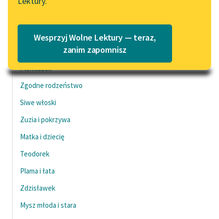
Lektury.
Katalog
Blog
Dziewczynka i matka
Katalog w formacie PDF
Czysty kotek
Wesprzyj Wolne Lektury — teraz,
Lektury szkolne i klasyka
zanim zapomnisz
Zając
literatury do słuchania dla
Pierniczek
uczennic i uczniów z
niepełnosprawnościami
Zgodne rodzeństwo
Siwe włoski
E-kolekcja lektur
szkolnych i literatury do
Zuzia i pokrzywa
słuchania dla uczennic i
Matka i dziecię
uczniów z
niepełnosprawnościami
Teodorek
Feministyczne inspiracje.
Plama i łata
Popularyzacja
Zdzisławek
skandynawskiej literatury
feministycznej
Mysz młoda i stara