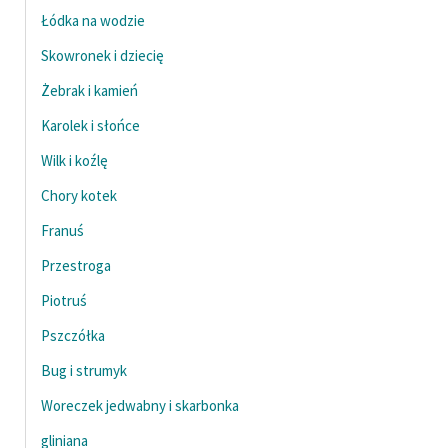
Łódka na wodzie
Skowronek i dziecię
Żebrak i kamień
Karolek i słońce
Wilk i koźlę
Chory kotek
Franuś
Przestroga
Piotruś
Pszczółka
Bug i strumyk
Woreczek jedwabny i skarbonka
gliniana