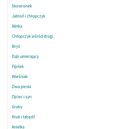
Skowronek
Jabłoń i chłopczyk
Alinka
Chłopczyk wśród drogi
Bryś
Dąb umierający
Fijołek
Wieśniak
Dwa pieski
Ojciec i syn
Groby
Kruk i łabędź
Anielka