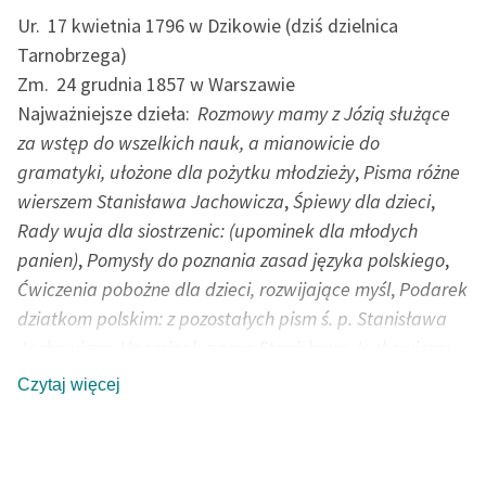
Ur.
17 kwietnia 1796 w Dzikowie (dziś dzielnica
Tarnobrzega)
Zm.
24 grudnia 1857 w Warszawie
Najważniejsze dzieła:
Rozmowy mamy z Józią służące
za wstęp do wszelkich nauk, a mianowicie do
gramatyki, ułożone dla pożytku młodzieży
,
Pisma różne
wierszem Stanisława Jachowicza
,
Śpiewy dla dzieci
,
Rady wuja dla siostrzenic: (upominek dla młodych
panien)
,
Pomysły do poznania zasad języka polskiego
,
Ćwiczenia pobożne dla dzieci, rozwijające myśl
,
Podarek
dziatkom polskim: z pozostałych pism ś. p. Stanisława
Jachowicza
,
Upominek z prac Stanisława Jachowicza:
bajki, nauczki, opisy, powiastki i różne wierszyki
Czytaj więcej
Poeta, bajkopisarz, pedagog, działacz charytatywny.
Ukończył szkołę pijarów w Rzeszowie oraz gimnazjum