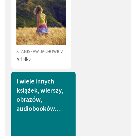
STANISŁAW JACHOWICZ
Adelka
i wiele innych
książek, wierszy,
obrazów,
audiobooków…