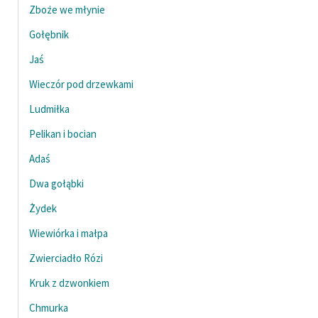
Zboże we młynie
Gołębnik
Jaś
Wieczór pod drzewkami
Ludmiłka
Pelikan i bocian
Adaś
Dwa gołąbki
Żydek
Wiewiórka i małpa
Zwierciadło Rózi
Kruk z dzwonkiem
Chmurka