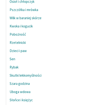
Osioł i chłopczyk
Pszczółka i mrówka
Wilk w baraniej skórze
Kwoka i kogucik
Pobożność
Rzetelnicki
Dzieci i paw
Sen
Rybak
Skutki lekkomyślności
Szara godzina
Uboga wdowa
Słońce i księżyc