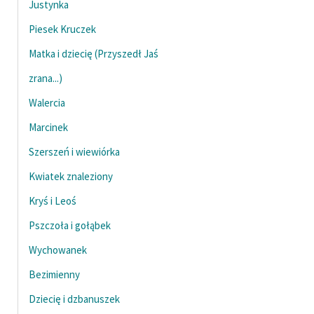
Justynka
Ręce pełne poezji
Piesek Kruczek
Kolekcje edukacyjne
twórców przechodzących
Matka i dziecię (Przyszedł Jaś
do domeny publicznej,
zrana...)
lektur szkolnych oraz
Walercia
Starego Testamentu
Marcinek
Odkurzamy bohaterów
Szerszeń i wiewiórka
Szkoła Poezji Wolnych
Lektur
Kwiatek znaleziony
Kryś i Leoś
O nas
Pszczoła i gołąbek
Kontakt
Wychowanek
O projekcie
Bezimienny
Zespół
Dziecię i dzbanuszek