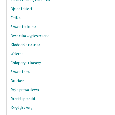
Ojciec i dzieci
Emilka
Słowik i kukułka
Owieczka wypieszczona
Kłódeczka na usta
Walerek
Chłopczyk ukarany
Słowik i paw
Druciarz
Ręka prawa i lewa
Broniś i ptaszki
Krzyżyk złoty