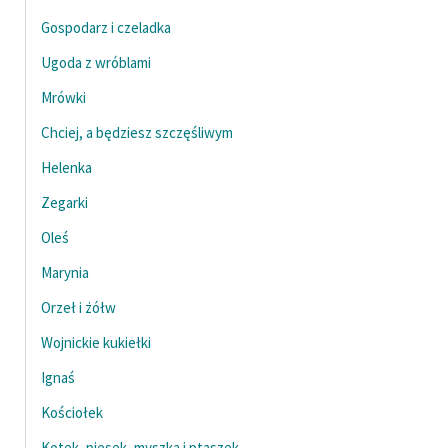
Gospodarz i czeladka
Ugoda z wróblami
Mrówki
Chciej, a będziesz szczęśliwym
Helenka
Zegarki
Oleś
Marynia
Orzeł i żółw
Wojnickie kukiełki
Ignaś
Kościołek
Kotek, piesek, myszka i ptaszek