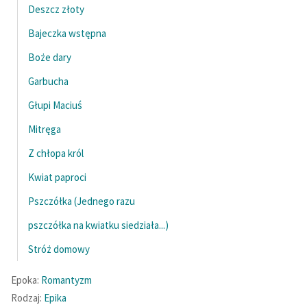
Deszcz złoty
Bajeczka wstępna
Boże dary
Garbucha
Głupi Maciuś
Mitręga
Z chłopa król
Kwiat paproci
Pszczółka (Jednego razu
pszczółka na kwiatku siedziała...)
Stróż domowy
Epoka:
Romantyzm
Rodzaj:
Epika