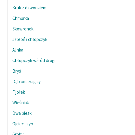
Kruk z dzwonkiem
Chmurka
Skowronek
Jabłoń i chłopczyk
Alinka
Chłopczyk wśród drogi
Bryś
Dąb umierający
Fijołek
Wieśniak
Dwa pieski
Ojciec i syn
Groby