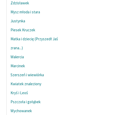
Ręce pełne poezji
Zdzisławek
Mysz młoda i stara
Kolekcje edukacyjne
twórców przechodzących
Justynka
do domeny publicznej,
Piesek Kruczek
lektur szkolnych oraz
Starego Testamentu
Matka i dziecię (Przyszedł Jaś
zrana...)
Odkurzamy bohaterów
Walercia
Szkoła Poezji Wolnych
Lektur
Marcinek
O nas
Szerszeń i wiewiórka
Kwiatek znaleziony
Kontakt
Kryś i Leoś
O projekcie
Pszczoła i gołąbek
Zespół
Wychowanek