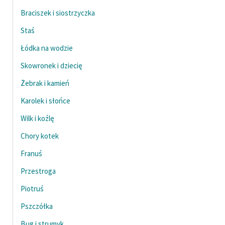
Braciszek i siostrzyczka
Staś
Łódka na wodzie
Skowronek i dziecię
Żebrak i kamień
Karolek i słońce
Wilk i koźlę
Chory kotek
Franuś
Przestroga
Piotruś
Pszczółka
Bug i strumyk