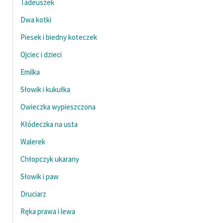
Tadeuszek
Dwa kotki
Piesek i biedny koteczek
Ojciec i dzieci
Emilka
Słowik i kukułka
Owieczka wypieszczona
Kłódeczka na usta
Walerek
Chłopczyk ukarany
Słowik i paw
Druciarz
Ręka prawa i lewa