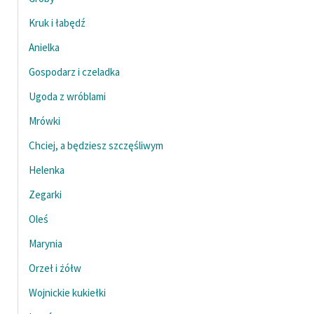
Kruk i łabędź
Anielka
Gospodarz i czeladka
Ugoda z wróblami
Mrówki
Chciej, a będziesz szczęśliwym
Helenka
Zegarki
Oleś
Marynia
Orzeł i żółw
Wojnickie kukiełki