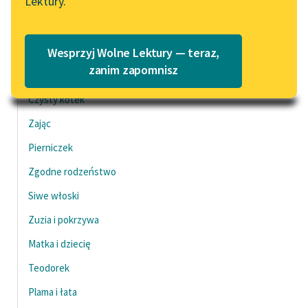
Lektury.
Henryś i Waluś
Katalog
Blog
Pierścionek
Katalog w formacie PDF
Adelka
Wesprzyj Wolne Lektury — teraz,
Lektury szkolne i klasyka
zanim zapomnisz
Dziewczynka i matka
literatury do słuchania dla
Czysty kotek
uczennic i uczniów z
niepełnosprawnościami
Zając
E-kolekcja lektur
Pierniczek
szkolnych i literatury do
Zgodne rodzeństwo
słuchania dla uczennic i
uczniów z
Siwe włoski
niepełnosprawnościami
Zuzia i pokrzywa
Feministyczne inspiracje.
Matka i dziecię
Popularyzacja
Teodorek
skandynawskiej literatury
feministycznej
Plama i łata