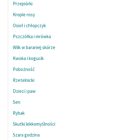
Przepiórki
Krople rosy
Osioł i chłopczyk
Pszczółka i mrówka
Wilk w baraniej skórze
Kwoka i kogucik
Pobożność
Rzetelnicki
Dzieci i paw
Sen
Rybak
Skutki lekkomyślności
Szara godzina