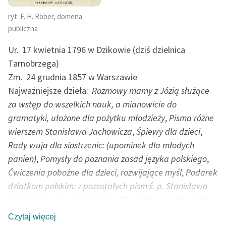
ryt. F. H. Röber, domena
publiczna
Ur.
17 kwietnia 1796 w Dzikowie (dziś dzielnica
Tarnobrzega)
Zm.
24 grudnia 1857 w Warszawie
Najważniejsze dzieła:
Rozmowy mamy z Józią służące
za wstęp do wszelkich nauk, a mianowicie do
gramatyki, ułożone dla pożytku młodzieży
,
Pisma różne
wierszem Stanisława Jachowicza
,
Śpiewy dla dzieci
,
Rady wuja dla siostrzenic: (upominek dla młodych
panien)
,
Pomysły do poznania zasad języka polskiego
,
Ćwiczenia pobożne dla dzieci, rozwijające myśl
,
Podarek
dziatkom polskim: z pozostałych pism ś. p. Stanisława
Jachowicza
,
Upominek z prac Stanisława Jachowicza:
bajki, nauczki, opisy, powiastki i różne wierszyki
Czytaj więcej