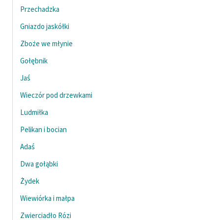
Przechadzka
Gniazdo jaskółki
Zboże we młynie
Gołębnik
Jaś
Wieczór pod drzewkami
Ludmiłka
Pelikan i bocian
Adaś
Dwa gołąbki
Żydek
Wiewiórka i małpa
Zwierciadło Rózi