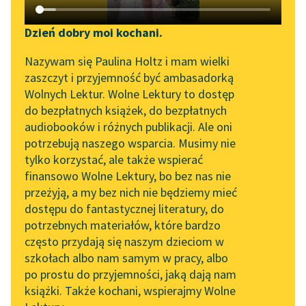
Katalog DAISY
Zgłoś brak utworu
Podkasty o książkach
Dzień dobry moi kochani.
Aktualności
Narzędzia
Nazywam się Paulina Holtz i mam wielki
zaszczyt i przyjemność być ambasadorką
„Prokurator Alicja Horn”
Mapa Wolnych Lektur
Wolnych Lektur. Wolne Lektury to dostęp
do słuchania
pobierz książkę
do bezpłatnych książek, do bezpłatnych
Leśmianator
audiobooków i różnych publikacji. Ale oni
Byliśmy częścią AI Impact
potrzebują naszego wsparcia. Musimy nie
Przewodnik dla piszących i
Lab
tylko korzystać, ale także wspierać
czytających
czytaj online
finansowo Wolne Lektury, bo bez nas nie
Zapraszamy na spotkanie
przeżyją, a my bez nich nie będziemy mieć
online z tłumaczkami
dostępu do fantastycznej literatury, do
Spis treści:
literatury skandynawskiej
API
potrzebnych materiałów, które bardzo
CHART
Spotkanie z Katarzyną
OAI-PMH
często przydają się naszym dzieciom w
Tunkiel w Oslo
szkołach albo nam samym w pracy, albo
Bajki i powiastki
Widget Wolnych Lektur
po prostu do przyjemności, jaką dają nam
102. lata temu zmarł
Dwa pługi
książki. Także kochani, wspierajmy Wolne
Przypisy
Joseph Conrad