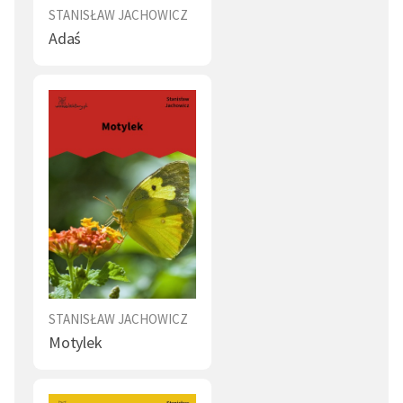
Zajmował się również opieką społeczną nad dziećmi.
STANISŁAW JACHOWICZ
Adaś
STANISŁAW JACHOWICZ
Motylek