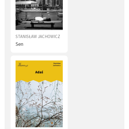
Debiut literacki Jachowicza miał miejsce w 1818 r. w
„Pamiętniku lwowskim”, gdzie opublikował bajki.
Pierwszą książkę wydał w 1824 r. - zbiór bajek i
powiastek pt.
Bajki i powieści
. Przez cztery kolejne lata
STANISŁAW JACHOWICZ
ukazywały się rozszerzone wydania tego zbioru pod
Sen
tym samym tytułem; w 1829 r. zbiór zawierał już 113
utworów. Jest autorem kilkuset wierszyków i
powiastek dydaktyczno-moralizatorskich. Publikował
również w periodykach pod własnym nazwiskiem lub
pod pseudonimem Stanisław z Dzikowa. W 1829 r.
redagował przez rok „Tygodnik dla Dzieci”. W W 1830 r.
przy współudziale Ignacego Chrzanowskiego zaczął
wydawać pierwsze w Europie codzienne pismo dla
dzieci - „Dziennik dla Dzieci”. Publikowane przez niego
gazety i książki miały wychowywać, ale też uczyć
czytania, liczenia i historii.