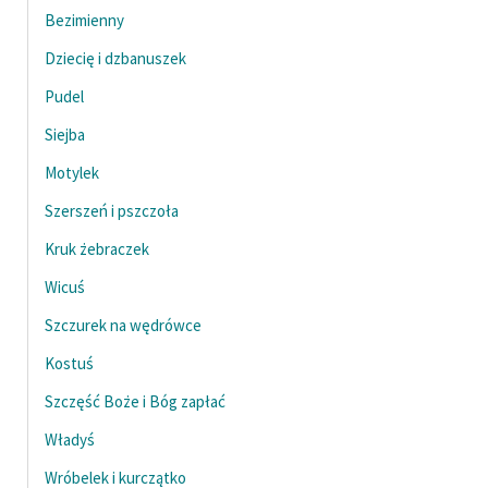
Bezimienny
Zasady wykorzystania
Dziecię i dzbanuszek
Wolnych Lektur
Pudel
Logotypy
Siejba
Materiały promocyjne
Motylek
Polityka prywatności
Szerszeń i pszczoła
Regulamin biblioteki
Kruk żebraczek
Wicuś
Dane fundacji i
sprawozdania finansowe
Szczurek na wędrówce
Regulamin darowizn
Kostuś
Szczęść Boże i Bóg zapłać
Informacja o treściach
wrażliwych
Władyś
Deklaracja dostępności
Wróbelek i kurczątko