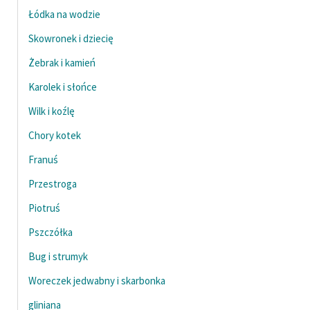
Łódka na wodzie
Skowronek i dziecię
Żebrak i kamień
Karolek i słońce
Wilk i koźlę
Chory kotek
Franuś
Przestroga
Piotruś
Pszczółka
Bug i strumyk
Woreczek jedwabny i skarbonka
gliniana