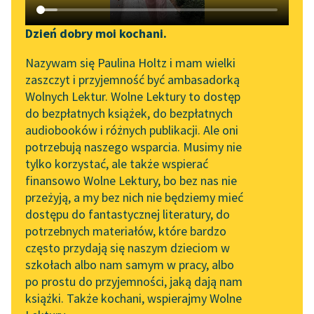
Katalog DAISY
Zgłoś brak utworu
Podkasty o książkach
Dzień dobry moi kochani.
Aktualności
Narzędzia
Nazywam się Paulina Holtz i mam wielki
zaszczyt i przyjemność być ambasadorką
„Prokurator Alicja Horn”
Mapa Wolnych Lektur
Wolnych Lektur. Wolne Lektury to dostęp
do słuchania
pobierz książkę
do bezpłatnych książek, do bezpłatnych
Leśmianator
audiobooków i różnych publikacji. Ale oni
Byliśmy częścią AI Impact
potrzebują naszego wsparcia. Musimy nie
Przewodnik dla piszących i
Lab
tylko korzystać, ale także wspierać
czytających
czytaj online
finansowo Wolne Lektury, bo bez nas nie
Zapraszamy na spotkanie
przeżyją, a my bez nich nie będziemy mieć
online z tłumaczkami
dostępu do fantastycznej literatury, do
literatury skandynawskiej
API
Bajki i powiastki
potrzebnych materiałów, które bardzo
Dwa pługi
Spotkanie z Katarzyną
OAI-PMH
często przydają się naszym dzieciom w
Tunkiel w Oslo
szkołach albo nam samym w pracy, albo
Henryś i Waluś
Widget Wolnych Lektur
po prostu do przyjemności, jaką dają nam
102. lata temu zmarł
Pierścionek
książki. Także kochani, wspierajmy Wolne
Przypisy
Joseph Conrad
Adelka