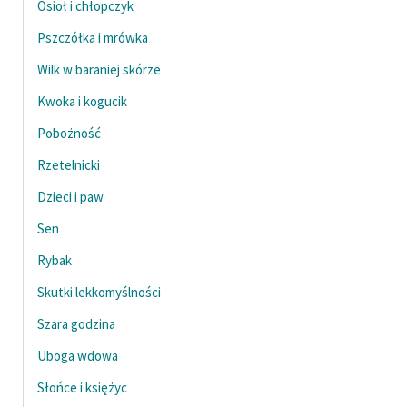
Osioł i chłopczyk
Pszczółka i mrówka
Wilk w baraniej skórze
Kwoka i kogucik
Pobożność
Rzetelnicki
Dzieci i paw
Sen
Rybak
Skutki lekkomyślności
Szara godzina
Uboga wdowa
Słońce i księżyc