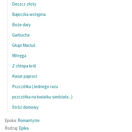
Deszcz złoty
Bajeczka wstępna
Boże dary
Garbucha
Głupi Maciuś
Mitręga
Z chłopa król
Kwiat paproci
Pszczółka (Jednego razu
pszczółka na kwiatku siedziała...)
Stróż domowy
Epoka:
Romantyzm
Rodzaj:
Epika