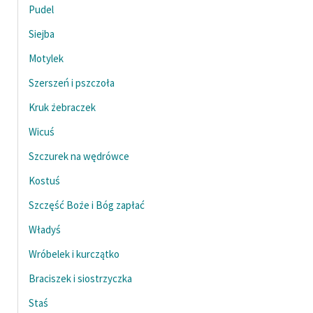
Pudel
Zasady wykorzystania
Siejba
Wolnych Lektur
Motylek
Logotypy
Szerszeń i pszczoła
Materiały promocyjne
Kruk żebraczek
Polityka prywatności
Wicuś
Szczurek na wędrówce
Regulamin biblioteki
Kostuś
Dane fundacji i
sprawozdania finansowe
Szczęść Boże i Bóg zapłać
Władyś
Regulamin darowizn
Wróbelek i kurczątko
Informacja o treściach
wrażliwych
Braciszek i siostrzyczka
Deklaracja dostępności
Staś