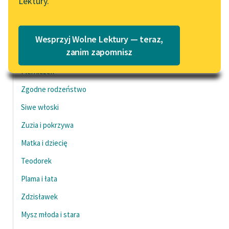
Lektury.
Katalog
Blog
Dziewczynka i matka
Katalog w formacie PDF
Czysty kotek
Wesprzyj Wolne Lektury — teraz,
Lektury szkolne i klasyka
zanim zapomnisz
Zając
literatury do słuchania dla
Pierniczek
uczennic i uczniów z
niepełnosprawnościami
Zgodne rodzeństwo
Siwe włoski
E-kolekcja lektur
szkolnych i literatury do
Zuzia i pokrzywa
słuchania dla uczennic i
Matka i dziecię
uczniów z
niepełnosprawnościami
Teodorek
Feministyczne inspiracje.
Plama i łata
Popularyzacja
Zdzisławek
skandynawskiej literatury
feministycznej
Mysz młoda i stara