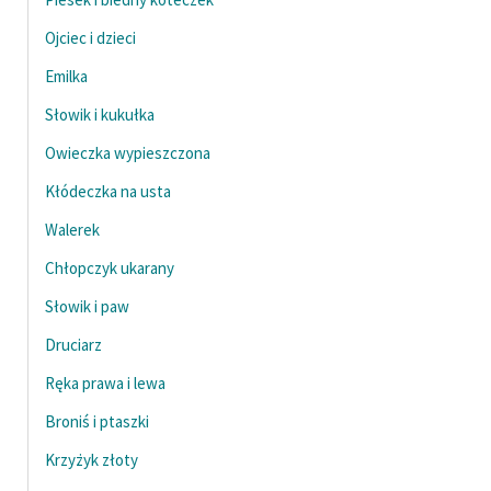
Ojciec i dzieci
Emilka
Słowik i kukułka
Owieczka wypieszczona
Kłódeczka na usta
Walerek
Chłopczyk ukarany
Słowik i paw
Druciarz
Ręka prawa i lewa
Broniś i ptaszki
Krzyżyk złoty