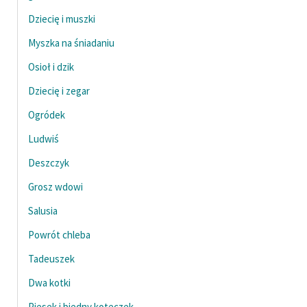
Dziecię i muszki
Myszka na śniadaniu
Osioł i dzik
Dziecię i zegar
Ogródek
Ludwiś
Deszczyk
Grosz wdowi
Salusia
Powrót chleba
Tadeuszek
Dwa kotki
Piesek i biedny koteczek