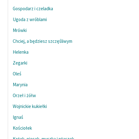
Gospodarz i czeladka
Ugoda z wróblami
Mrówki
Chciej, a będziesz szczęśliwym
Helenka
Zegarki
Oleś
Marynia
Orzeł i żółw
Wojnickie kukiełki
Ignaś
Kościołek
Kotek, piesek, myszka i ptaszek