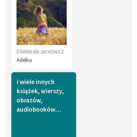
STANISŁAW JACHOWICZ
Adelka
i wiele innych
książek, wierszy,
obrazów,
audiobooków…