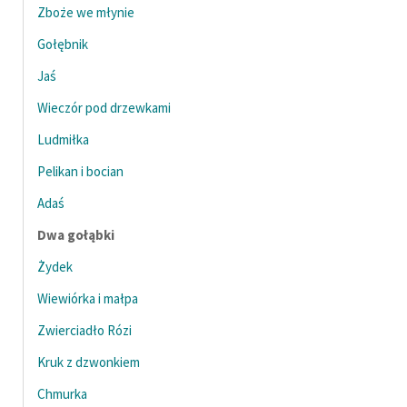
Zboże we młynie
Gołębnik
Jaś
Wieczór pod drzewkami
Ludmiłka
Pelikan i bocian
Adaś
Dwa gołąbki
Żydek
Wiewiórka i małpa
Zwierciadło Rózi
Kruk z dzwonkiem
Chmurka