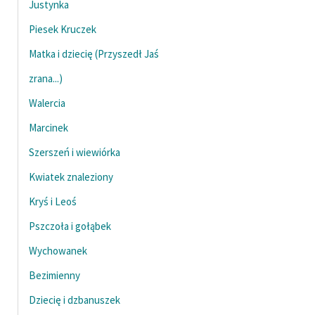
Justynka
Ręce pełne poezji
Piesek Kruczek
Kolekcje edukacyjne
twórców przechodzących
Matka i dziecię (Przyszedł Jaś
do domeny publicznej,
zrana...)
lektur szkolnych oraz
Walercia
Starego Testamentu
Marcinek
Odkurzamy bohaterów
Szerszeń i wiewiórka
Szkoła Poezji Wolnych
Lektur
Kwiatek znaleziony
Kryś i Leoś
O nas
Pszczoła i gołąbek
Kontakt
Wychowanek
O projekcie
Bezimienny
Zespół
Dziecię i dzbanuszek