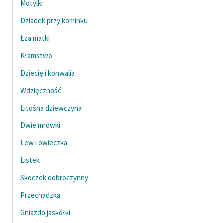
Motylki
Dziadek przy kominku
Łza matki
Kłamstwo
Dziecię i konwalia
Wdzięczność
Litośna dziewczyna
Dwie mrówki
Lew i owieczka
Listek
Skoczek dobroczynny
Przechadzka
Gniazdo jaskółki