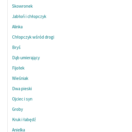
Skowronek
Jabłoń i chłopczyk
Alinka
Chłopczyk wśród drogi
Bryś
Dąb umierający
Fijołek
Wieśniak
Dwa pieski
Ojciec i syn
Groby
Kruk i łabędź
Anielka