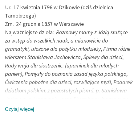
Ur.
17 kwietnia 1796 w Dzikowie (dziś dzielnica
Tarnobrzega)
Zm.
24 grudnia 1857 w Warszawie
Najważniejsze dzieła:
Rozmowy mamy z Józią służące
za wstęp do wszelkich nauk, a mianowicie do
gramatyki, ułożone dla pożytku młodzieży
,
Pisma różne
wierszem Stanisława Jachowicza
,
Śpiewy dla dzieci
,
Rady wuja dla siostrzenic: (upominek dla młodych
panien)
,
Pomysły do poznania zasad języka polskiego
,
Ćwiczenia pobożne dla dzieci, rozwijające myśl
,
Podarek
dziatkom polskim: z pozostałych pism ś. p. Stanisława
Jachowicza
,
Upominek z prac Stanisława Jachowicza:
bajki, nauczki, opisy, powiastki i różne wierszyki
Czytaj więcej
Poeta, bajkopisarz, pedagog, działacz charytatywny.
Ukończył szkołę pijarów w Rzeszowie oraz gimnazjum