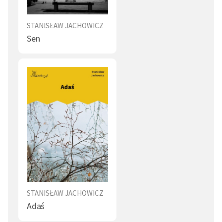
Pierwszą książkę wydał w 1824 r. - zbiór bajek i
powiastek pt.
Bajki i powieści
. Przez cztery kolejne lata
STANISŁAW JACHOWICZ
ukazywały się rozszerzone wydania tego zbioru pod
Sen
tym samym tytułem; w 1829 r. zbiór zawierał już 113
utworów. Jest autorem kilkuset wierszyków i
powiastek dydaktyczno-moralizatorskich. Publikował
również w periodykach pod własnym nazwiskiem lub
pod pseudonimem Stanisław z Dzikowa. W 1829 r.
redagował przez rok „Tygodnik dla Dzieci”. W W 1830 r.
przy współudziale Ignacego Chrzanowskiego zaczął
wydawać pierwsze w Europie codzienne pismo dla
dzieci - „Dziennik dla Dzieci”. Publikowane przez niego
gazety i książki miały wychowywać, ale też uczyć
czytania, liczenia i historii.
Zajmował się również opieką społeczną nad dziećmi.
STANISŁAW JACHOWICZ
Adaś