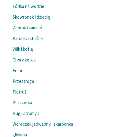
Łódka na wodzie
Skowronek i dziecię
Żebrak i kamień
Karolek i słońce
Wilk i koźlę
Chory kotek
Franuś
Przestroga
Piotruś
Pszczółka
Bug i strumyk
Woreczek jedwabny i skarbonka
gliniana