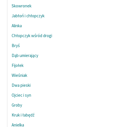
Skowronek
Jabłoń i chłopczyk
Alinka
Chłopczyk wśród drogi
Bryś
Dąb umierający
Fijołek
Wieśniak
Dwa pieski
Ojciec i syn
Groby
Kruk i łabędź
Anielka