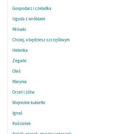
Gospodarz i czeladka
Ugoda z wróblami
Mrówki
Chciej, a będziesz szczęśliwym
Helenka
Zegarki
Oleś
Marynia
Orzeł i żółw
Wojnickie kukiełki
Ignaś
Kościołek
Kotek, piesek, myszka i ptaszek