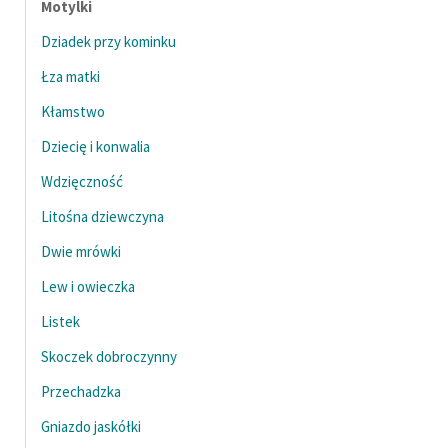
Motylki
Dziadek przy kominku
Łza matki
Kłamstwo
Dziecię i konwalia
Wdzięczność
Litośna dziewczyna
Dwie mrówki
Lew i owieczka
Listek
Skoczek dobroczynny
Przechadzka
Gniazdo jaskółki