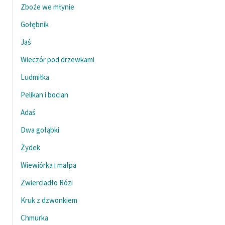
Zboże we młynie
Gołębnik
Jaś
Wieczór pod drzewkami
Ludmiłka
Pelikan i bocian
Adaś
Dwa gołąbki
Żydek
Wiewiórka i małpa
Zwierciadło Rózi
Kruk z dzwonkiem
Chmurka