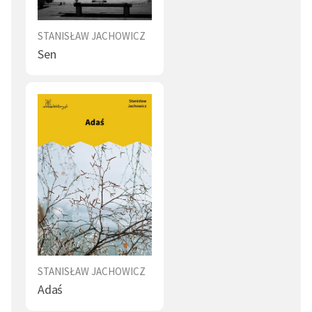
Pierwszą książkę wydał w 1824 r. - zbiór bajek i
powiastek pt.
Bajki i powieści
. Przez cztery kolejne lata
STANISŁAW JACHOWICZ
ukazywały się rozszerzone wydania tego zbioru pod
Sen
tym samym tytułem; w 1829 r. zbiór zawierał już 113
utworów. Jest autorem kilkuset wierszyków i
powiastek dydaktyczno-moralizatorskich. Publikował
również w periodykach pod własnym nazwiskiem lub
pod pseudonimem Stanisław z Dzikowa. W 1829 r.
redagował przez rok „Tygodnik dla Dzieci”. W W 1830 r.
przy współudziale Ignacego Chrzanowskiego zaczął
wydawać pierwsze w Europie codzienne pismo dla
dzieci - „Dziennik dla Dzieci”. Publikowane przez niego
gazety i książki miały wychowywać, ale też uczyć
czytania, liczenia i historii.
Zajmował się również opieką społeczną nad dziećmi.
STANISŁAW JACHOWICZ
Adaś