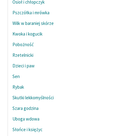
Osioł i chłopczyk
Pszczółka i mrówka
Wilk w baraniej skórze
Kwoka i kogucik
Pobożność
Rzetelnicki
Dzieci i paw
Sen
Rybak
Skutki lekkomyślności
Szara godzina
Uboga wdowa
Słońce i księżyc