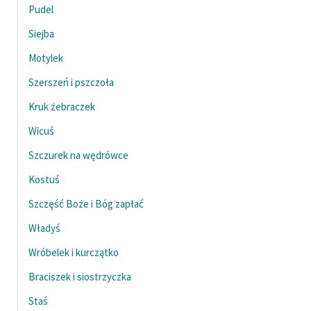
Pudel
Zasady wykorzystania
Siejba
Wolnych Lektur
Motylek
Logotypy
Szerszeń i pszczoła
Materiały promocyjne
Kruk żebraczek
Polityka prywatności
Wicuś
Szczurek na wędrówce
Regulamin biblioteki
Kostuś
Dane fundacji i
sprawozdania finansowe
Szczęść Boże i Bóg zapłać
Władyś
Regulamin darowizn
Wróbelek i kurczątko
Informacja o treściach
wrażliwych
Braciszek i siostrzyczka
Deklaracja dostępności
Staś