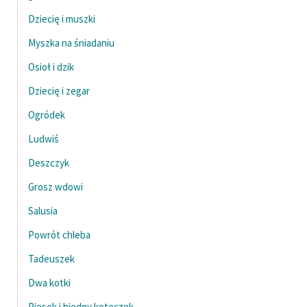
Dziecię i muszki
Myszka na śniadaniu
Osioł i dzik
Dziecię i zegar
Ogródek
Ludwiś
Deszczyk
Grosz wdowi
Salusia
Powrót chleba
Tadeuszek
Dwa kotki
Piesek i biedny koteczek