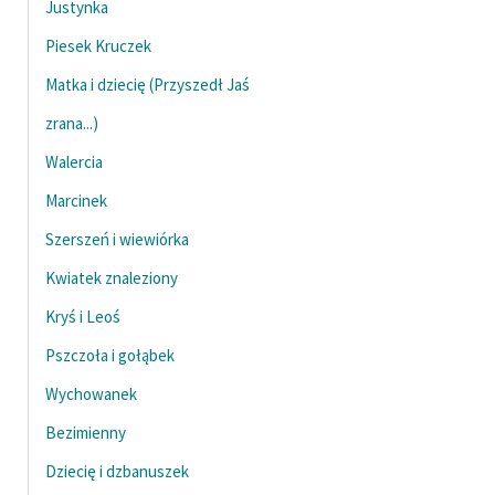
Justynka
Ręce pełne poezji
Piesek Kruczek
Kolekcje edukacyjne
twórców przechodzących
Matka i dziecię (Przyszedł Jaś
do domeny publicznej,
zrana...)
lektur szkolnych oraz
Walercia
Starego Testamentu
Marcinek
Odkurzamy bohaterów
Szerszeń i wiewiórka
Szkoła Poezji Wolnych
Lektur
Kwiatek znaleziony
Kryś i Leoś
O nas
Pszczoła i gołąbek
Kontakt
Wychowanek
O projekcie
Bezimienny
Zespół
Dziecię i dzbanuszek