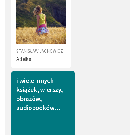
STANISŁAW JACHOWICZ
Adelka
i wiele innych
książek, wierszy,
obrazów,
audiobooków…