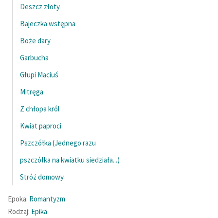
Deszcz złoty
Bajeczka wstępna
Boże dary
Garbucha
Głupi Maciuś
Mitręga
Z chłopa król
Kwiat paproci
Pszczółka (Jednego razu
pszczółka na kwiatku siedziała...)
Stróż domowy
Epoka:
Romantyzm
Rodzaj:
Epika