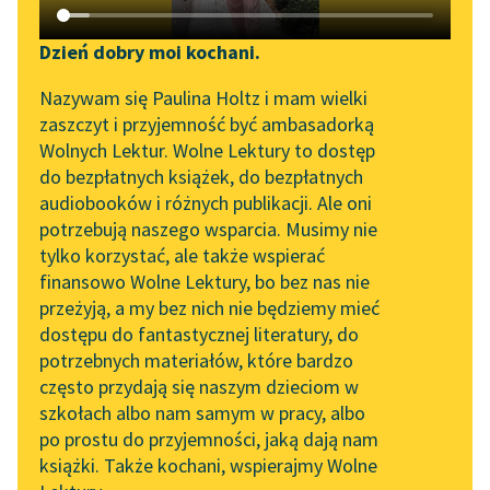
Katalog DAISY
Zgłoś brak utworu
Podkasty o książkach
Dzień dobry moi kochani.
Aktualności
Narzędzia
Nazywam się Paulina Holtz i mam wielki
zaszczyt i przyjemność być ambasadorką
„Prokurator Alicja Horn”
Mapa Wolnych Lektur
Wolnych Lektur. Wolne Lektury to dostęp
do słuchania
pobierz książkę
do bezpłatnych książek, do bezpłatnych
Leśmianator
audiobooków i różnych publikacji. Ale oni
Byliśmy częścią AI Impact
potrzebują naszego wsparcia. Musimy nie
Przewodnik dla piszących i
Lab
tylko korzystać, ale także wspierać
czytających
czytaj online
finansowo Wolne Lektury, bo bez nas nie
Zapraszamy na spotkanie
przeżyją, a my bez nich nie będziemy mieć
online z tłumaczkami
dostępu do fantastycznej literatury, do
literatury skandynawskiej
API
Bajki i powiastki
potrzebnych materiałów, które bardzo
Dwa pługi
Spotkanie z Katarzyną
OAI-PMH
często przydają się naszym dzieciom w
Tunkiel w Oslo
szkołach albo nam samym w pracy, albo
Henryś i Waluś
Widget Wolnych Lektur
po prostu do przyjemności, jaką dają nam
102. lata temu zmarł
Pierścionek
książki. Także kochani, wspierajmy Wolne
Przypisy
Joseph Conrad
Adelka