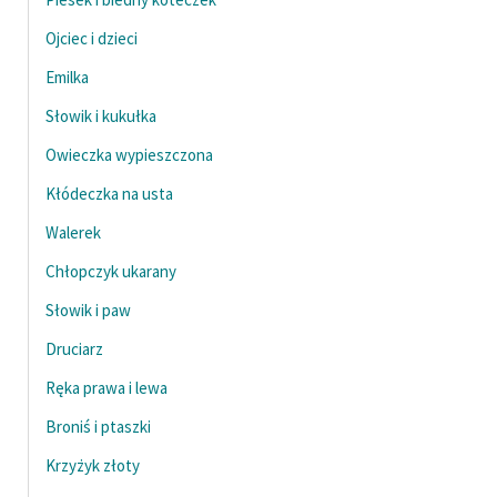
Ojciec i dzieci
Emilka
Słowik i kukułka
Owieczka wypieszczona
Kłódeczka na usta
Walerek
Chłopczyk ukarany
Słowik i paw
Druciarz
Ręka prawa i lewa
Broniś i ptaszki
Krzyżyk złoty