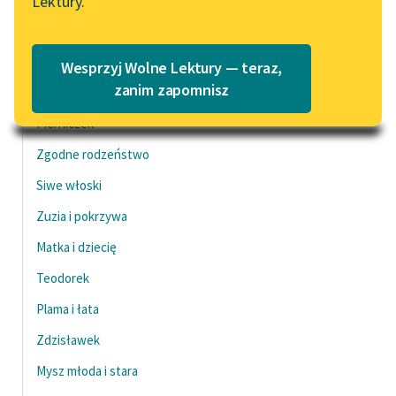
Lektury.
Katalog
Blog
Dziewczynka i matka
Katalog w formacie PDF
Czysty kotek
Wesprzyj Wolne Lektury — teraz,
Lektury szkolne i klasyka
zanim zapomnisz
Zając
literatury do słuchania dla
Pierniczek
uczennic i uczniów z
niepełnosprawnościami
Zgodne rodzeństwo
Siwe włoski
E-kolekcja lektur
szkolnych i literatury do
Zuzia i pokrzywa
słuchania dla uczennic i
Matka i dziecię
uczniów z
niepełnosprawnościami
Teodorek
Feministyczne inspiracje.
Plama i łata
Popularyzacja
Zdzisławek
skandynawskiej literatury
feministycznej
Mysz młoda i stara