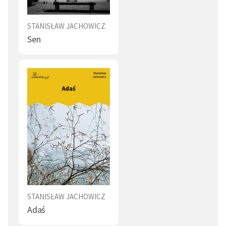
Pierwszą książkę wydał w 1824 r. - zbiór bajek i
powiastek pt.
Bajki i powieści
. Przez cztery kolejne lata
STANISŁAW JACHOWICZ
ukazywały się rozszerzone wydania tego zbioru pod
Sen
tym samym tytułem; w 1829 r. zbiór zawierał już 113
utworów. Jest autorem kilkuset wierszyków i
powiastek dydaktyczno-moralizatorskich. Publikował
również w periodykach pod własnym nazwiskiem lub
pod pseudonimem Stanisław z Dzikowa. W 1829 r.
redagował przez rok „Tygodnik dla Dzieci”. W W 1830 r.
przy współudziale Ignacego Chrzanowskiego zaczął
wydawać pierwsze w Europie codzienne pismo dla
dzieci - „Dziennik dla Dzieci”. Publikowane przez niego
gazety i książki miały wychowywać, ale też uczyć
czytania, liczenia i historii.
Zajmował się również opieką społeczną nad dziećmi.
STANISŁAW JACHOWICZ
Adaś