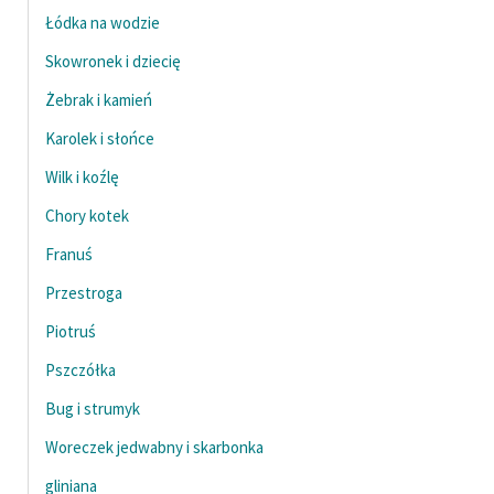
Łódka na wodzie
Deklaracja dostępności
Skowronek i dziecię
Żebrak i kamień
Karolek i słońce
Wilk i koźlę
Chory kotek
Franuś
Przestroga
Piotruś
Pszczółka
Bug i strumyk
Woreczek jedwabny i skarbonka
gliniana