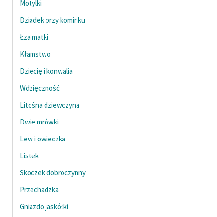
Motylki
Dziadek przy kominku
Łza matki
Kłamstwo
Dziecię i konwalia
Wdzięczność
Litośna dziewczyna
Dwie mrówki
Lew i owieczka
Listek
Skoczek dobroczynny
Przechadzka
Gniazdo jaskółki