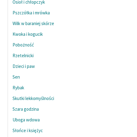
Osioł i chłopczyk
Pszczółka i mrówka
Wilk w baraniej skórze
Kwoka i kogucik
Pobożność
Rzetelnicki
Dzieci i paw
Sen
Rybak
Skutki lekkomyślności
Szara godzina
Uboga wdowa
Słońce i księżyc