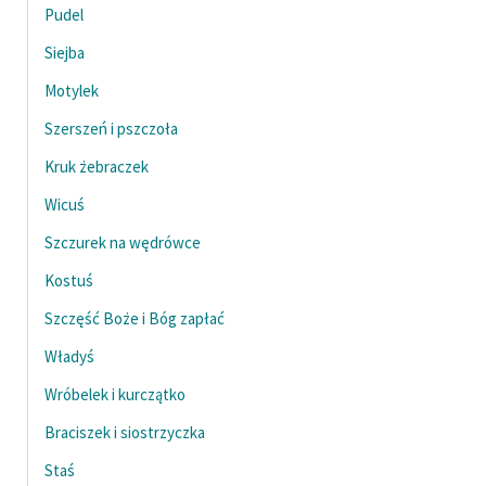
Pudel
Zespół
Siejba
Motylek
Zasady wykorzystania
Wolnych Lektur
Szerszeń i pszczoła
Logotypy
Kruk żebraczek
Wicuś
Materiały promocyjne
Szczurek na wędrówce
Polityka prywatności
Kostuś
Regulamin biblioteki
Szczęść Boże i Bóg zapłać
Dane fundacji i
Władyś
sprawozdania finansowe
Wróbelek i kurczątko
Regulamin darowizn
Braciszek i siostrzyczka
Informacja o treściach
Staś
wrażliwych