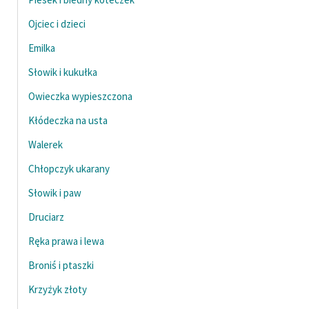
Ojciec i dzieci
Emilka
Słowik i kukułka
Owieczka wypieszczona
Kłódeczka na usta
Walerek
Chłopczyk ukarany
Słowik i paw
Druciarz
Ręka prawa i lewa
Broniś i ptaszki
Krzyżyk złoty