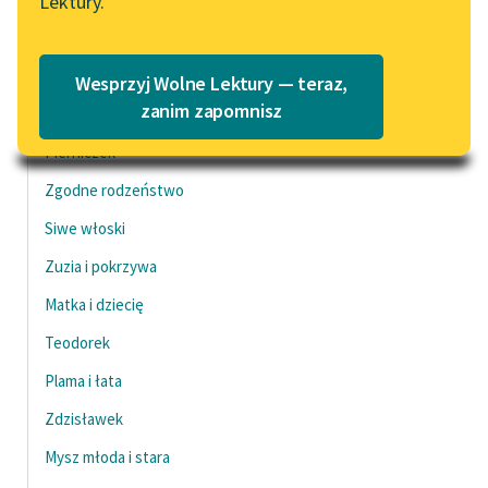
Lektury.
„Marzenie o Oriencie”
Katalog
Sophie Elkan
Dziewczynka i matka
Katalog w formacie PDF
Czysty kotek
Blog
Wesprzyj Wolne Lektury — teraz,
zanim zapomnisz
Zając
Pierniczek
Lektury szkolne i klasyka
literatury do słuchania dla
Zgodne rodzeństwo
uczennic i uczniów z
Siwe włoski
niepełnosprawnościami
Zuzia i pokrzywa
E-kolekcja lektur
Matka i dziecię
szkolnych i literatury do
słuchania dla uczennic i
Teodorek
uczniów z
Plama i łata
niepełnosprawnościami
Zdzisławek
Feministyczne inspiracje.
Popularyzacja
Mysz młoda i stara
skandynawskiej literatury