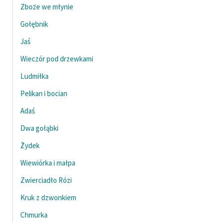
Zboże we młynie
Gołębnik
Jaś
Wieczór pod drzewkami
Ludmiłka
Pelikan i bocian
Adaś
Dwa gołąbki
Żydek
Wiewiórka i małpa
Zwierciadło Rózi
Kruk z dzwonkiem
Chmurka