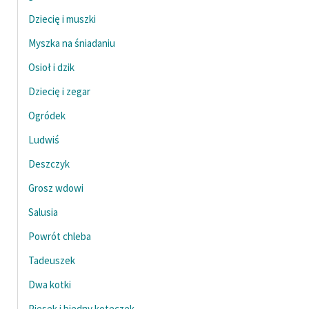
Dziecię i muszki
Myszka na śniadaniu
Osioł i dzik
Dziecię i zegar
Ogródek
Ludwiś
Deszczyk
Grosz wdowi
Salusia
Powrót chleba
Tadeuszek
Dwa kotki
Piesek i biedny koteczek