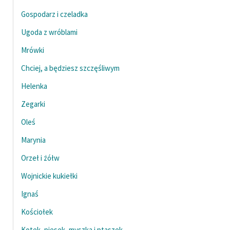
Gospodarz i czeladka
Ugoda z wróblami
Mrówki
Chciej, a będziesz szczęśliwym
Helenka
Zegarki
Oleś
Marynia
Orzeł i żółw
Wojnickie kukiełki
Ignaś
Kościołek
Kotek, piesek, myszka i ptaszek