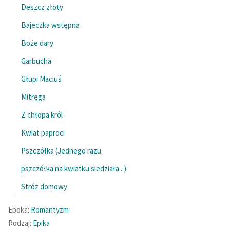
Deszcz złoty
Bajeczka wstępna
Boże dary
Garbucha
Głupi Maciuś
Mitręga
Z chłopa król
Kwiat paproci
Pszczółka (Jednego razu
pszczółka na kwiatku siedziała...)
Stróż domowy
Epoka:
Romantyzm
Rodzaj:
Epika