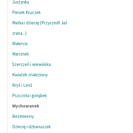
Justynka
feministycznej
Piesek Kruczek
Ręce pełne poezji
Matka i dziecię (Przyszedł Jaś
Kolekcje edukacyjne
zrana...)
twórców przechodzących
Walercia
do domeny publicznej,
lektur szkolnych oraz
Marcinek
Starego Testamentu
Szerszeń i wiewiórka
Odkurzamy bohaterów
Kwiatek znaleziony
Szkoła Poezji Wolnych
Kryś i Leoś
Lektur
Pszczoła i gołąbek
O nas
Wychowanek
Kontakt
Bezimienny
O projekcie
Dziecię i dzbanuszek