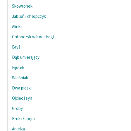
Skowronek
Jabłoń i chłopczyk
Alinka
Chłopczyk wśród drogi
Bryś
Dąb umierający
Fijołek
Wieśniak
Dwa pieski
Ojciec i syn
Groby
Kruk i łabędź
Anielka