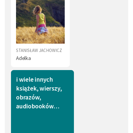
STANISŁAW JACHOWICZ
Adelka
i wiele innych
książek, wierszy,
obrazów,
audiobooków…