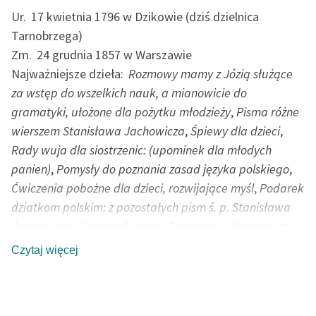
Ur.
17 kwietnia 1796 w Dzikowie (dziś dzielnica
Tarnobrzega)
Zm.
24 grudnia 1857 w Warszawie
Najważniejsze dzieła:
Rozmowy mamy z Józią służące
za wstęp do wszelkich nauk, a mianowicie do
gramatyki, ułożone dla pożytku młodzieży
,
Pisma różne
wierszem Stanisława Jachowicza
,
Śpiewy dla dzieci
,
Rady wuja dla siostrzenic: (upominek dla młodych
panien)
,
Pomysły do poznania zasad języka polskiego
,
Ćwiczenia pobożne dla dzieci, rozwijające myśl
,
Podarek
dziatkom polskim: z pozostałych pism ś. p. Stanisława
Jachowicza
,
Upominek z prac Stanisława Jachowicza:
bajki, nauczki, opisy, powiastki i różne wierszyki
Czytaj więcej
Poeta, bajkopisarz, pedagog, działacz charytatywny.
Ukończył szkołę pijarów w Rzeszowie oraz gimnazjum