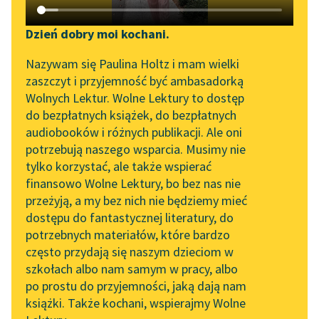
Katalog DAISY
Zgłoś brak utworu
Podkasty o książkach
Dzień dobry moi kochani.
Aktualności
Narzędzia
Nazywam się Paulina Holtz i mam wielki
zaszczyt i przyjemność być ambasadorką
Zapraszamy na spotkanie
Mapa Wolnych Lektur
Wolnych Lektur. Wolne Lektury to dostęp
online z tłumaczkami
pobierz książkę
do bezpłatnych książek, do bezpłatnych
Leśmianator
literatury skandynawskiej
audiobooków i różnych publikacji. Ale oni
potrzebują naszego wsparcia. Musimy nie
Przewodnik dla piszących i
Spotkanie z Katarzyną
tylko korzystać, ale także wspierać
czytających
Tunkiel w Oslo
czytaj online
finansowo Wolne Lektury, bo bez nas nie
przeżyją, a my bez nich nie będziemy mieć
Wolne Lektury na 32.
dostępu do fantastycznej literatury, do
Pol’and’Rock Festivalu
API
Bajki i powiastki
potrzebnych materiałów, które bardzo
Dwa pługi
„Kochanek Lady
OAI-PMH
często przydają się naszym dzieciom w
Chatterley” do słuchania
szkołach albo nam samym w pracy, albo
Henryś i Waluś
Widget Wolnych Lektur
na Wolnych Lekturach
po prostu do przyjemności, jaką dają nam
Pierścionek
książki. Także kochani, wspierajmy Wolne
Przypisy
Nowy audiobook –
Adelka