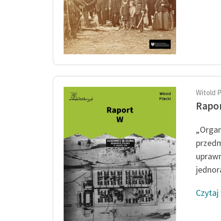
Witold P
Rapo
„Organ
przedm
uprawn
jednor
Czytaj