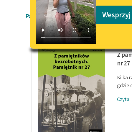
Podkasty o książkach
Wesprzyj
Pamiętnik
Autorka
Z pam
nr 27
Kilka 
gdzie 
Czytaj