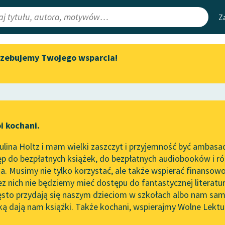
Z
rzebujemy Twojego wsparcia!
Aktualności
Narzędzia
e Lektury
Spotkanie z Katarzyną Tunkiel
Mapa Wolnych 
w Oslo
irmami
Leśmianator
Wolne Lektury na 32.
ewsletter
Przewodnik dla
Pol’and’Rock Festivalu
i kochani.
czytających
„Kochanek Lady Chatterley”
lina Holtz i mam wielki zaszczyt i przyjemność być ambasa
do słuchania na Wolnych
p do bezpłatnych książek, do bezpłatnych audiobooków i różn
Lekturach
API
. Musimy nie tylko korzystać, ale także wspierać finansowo
ce redakcyjne
Nowy audiobook – „Marzenie
OAI-PMH
ez nich nie będziemy mieć dostępu do fantastycznej literatu
o Oriencie” Sophie Elkan
ęsto przydają się naszym dzieciom w szkołach albo nam sam
Widget Wolnyc
Kolekcja Nadwyraz.com x
ką dają nam książki. Także kochani, wspierajmy Wolne Lektu
oru
Pamiętnik
✖
Epika
✖
Wolne Lektury – idealna na
Przypisy
lato