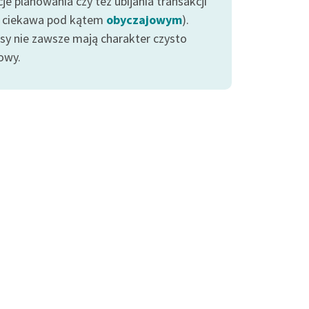
je planowania czy też ubijania transakcji
z ciekawa pod kątem
obyczajowym
).
esy nie zawsze mają charakter czysto
owy.