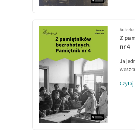
Autorka
Z pam
nr 4
Ja jedn
weszła
Czytaj