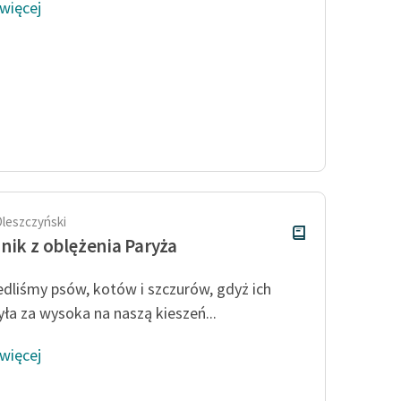
 więcej
Oleszczyński
nik z oblężenia Paryża
edliśmy psów, kotów i szczurów, gdyż ich
yła za wysoka na naszą kieszeń...
 więcej