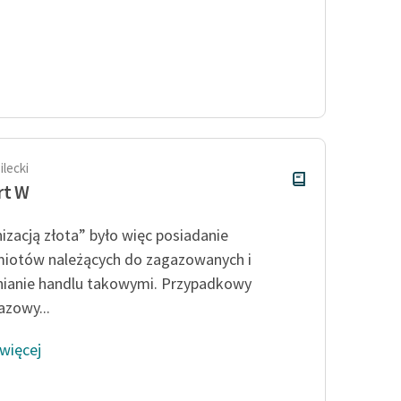
ilecki
rt W
izacją złota” było więc posiadanie
iotów należących do zagazowanych i
ianie handlu takowymi. Przypadkowy
azowy...
 więcej