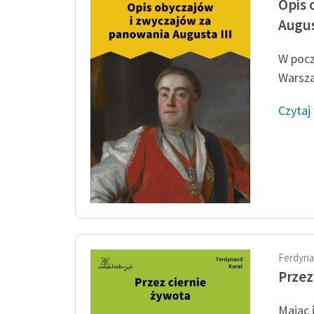
Opis 
Augus
W pocz
Warsza
Czytaj
Ferdyna
Przez
Mając 