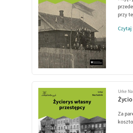
przede
przy te
Czytaj
Urke Na
Życio
Za par
kosztow