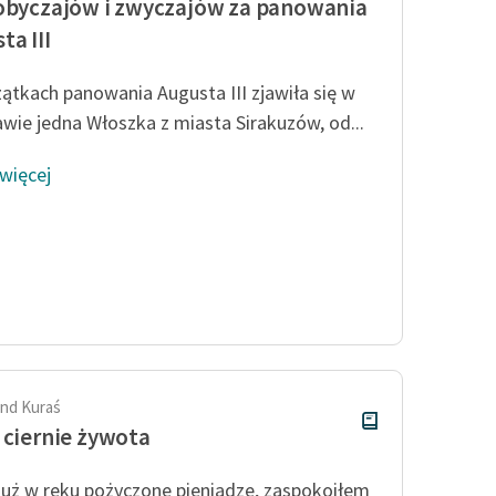
obyczajów i zwyczajów za panowania
ta III
ątkach panowania Augusta III zjawiła się w
wie jedna Włoszka z miasta Sirakuzów
, od...
 więcej
nd Kuraś
 ciernie żywota
już w ręku pożyczone pieniądze, zaspokoiłem