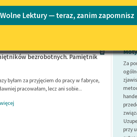
Katalog
Blog
 Wolne Lektury — teraz, zanim zapomnisz
Katalog w for
Lektury szkolne i klasyka
literatury do słuchania dla
uczennic i uczniów z
 nieznana
niepełnosprawnościami
Moty
iętników bezrobotnych. Pamiętnik
E-kolekcja lektur szkolnych i
Za po
literatury do słuchania dla
ogóln
uczennic i uczniów z
zjawi
razy byłam za przyjęciem do pracy w fabryce,
niepełnosprawnościami
metod
dawniej pracowałam, lecz ani sobie...
Feministyczne inspiracje.
handel
Popularyzacja skandynawskiej
 więcej
literatury feministycznej
przed
związ
Ręce pełne poezji
Uzupe
Kolekcje edukacyjne twórców
przy 
przechodzących do domeny