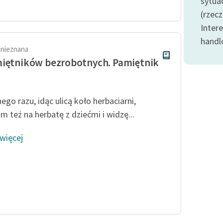
sytuac
publicznej, lektur szkolnych
oraz Starego Testamentu
(rzec
Inter
Odkurzamy bohaterów
handl
Szkoła Poezji Wolnych Lektur
 nieznana
iętników bezrobotnych. Pamiętnik
ego razu, idąc ulicą koło herbaciarni,
m też na herbatę z dziećmi i widzę...
 więcej