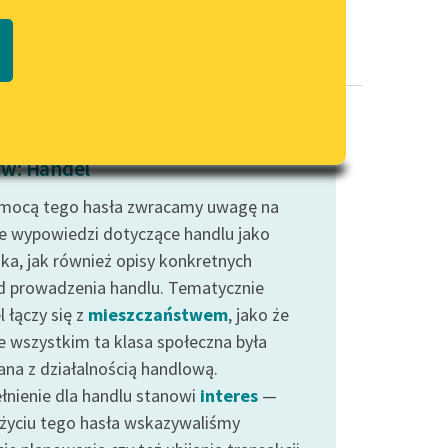
Regulamin biblioteki
macie PDF
Dane fundacji i sprawozdania
finansowe
Regulamin darowizn
Informacja o treściach
w: Handel
wrażliwych
mocą tego hasła zwracamy uwagę na
Deklaracja dostępności
e wypowiedzi dotyczące handlu jako
ska, jak również opisy konkretnych
 prowadzenia handlu. Tematycznie
 łączy się z
mieszczaństwem
, jako że
e wszystkim ta klasa społeczna była
ana z działalnością handlową.
łnienie dla handlu stanowi
interes
—
użyciu tego hasła wskazywaliśmy