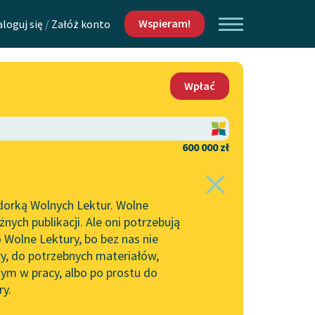
Wspieram!
aloguj się
/
Załóż konto
O nas
Wpłać
Lektur
Kontakt
O projekcie
600 000 zł
 piszących i
Zespół
dorką Wolnych Lektur. Wolne
Zasady wykorzystania
ych publikacji. Ale oni potrzebują
Wolnych Lektur
 Wolne Lektury, bo bez nas nie
Logotypy
ry, do potrzebnych materiałów,
ym w pracy, albo po prostu do
h Lektur
Materiały promocyjne
ry.
Polityka prywatności