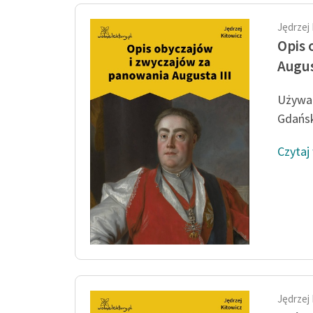
Jędrzej
Opis 
Augus
Używan
Gdańsk
Czytaj
Jędrzej