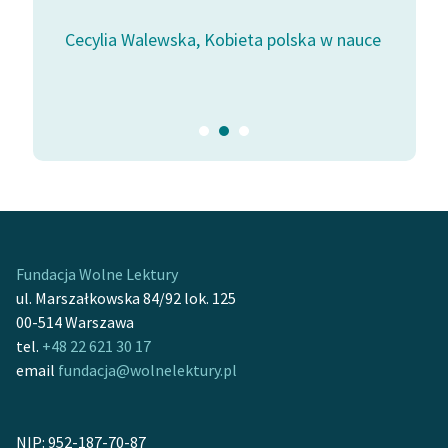
Cecylia Walewska, Kobieta polska w nauce
Kazimie
Zasady wykorzystania
Wolnych Lektur
i
Logotypy
Materiały promocyjne
Polityka prywatności
Regulamin biblioteki
Dane fundacji i
Fundacja Wolne Lektury
sprawozdania finansowe
ul. Marszałkowska 84/92 lok. 125
00-514 Warszawa
Regulamin darowizn
tel.
+48 22 621 30 17
Informacja o treściach
email
fundacja@wolnelektury.pl
wrażliwych
Deklaracja dostępności
NIP: 952-187-70-87