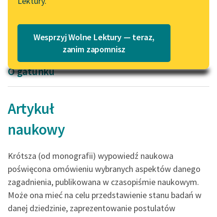
Lektury.
Kazimierz Wyka
Kazimierz Wyka
Katalog
Blog
Modernizm polski
Rzecz wyobraźni
Katalog w formacie PDF
Wesprzyj Wolne Lektury — teraz,
Lektury szkolne i klasyka
zanim zapomnisz
literatury do słuchania dla
O gatunku
uczennic i uczniów z
niepełnosprawnościami
E-kolekcja lektur
Artykuł
szkolnych i literatury do
naukowy
słuchania dla uczennic i
uczniów z
niepełnosprawnościami
Krótsza (od monografii) wypowiedź naukowa
Feministyczne inspiracje.
poświęcona omówieniu wybranych aspektów danego
Popularyzacja
zagadnienia, publikowana w czasopiśmie naukowym.
skandynawskiej literatury
Może ona mieć na celu przedstawienie stanu badań w
feministycznej
danej dziedzinie, zaprezentowanie postulatów