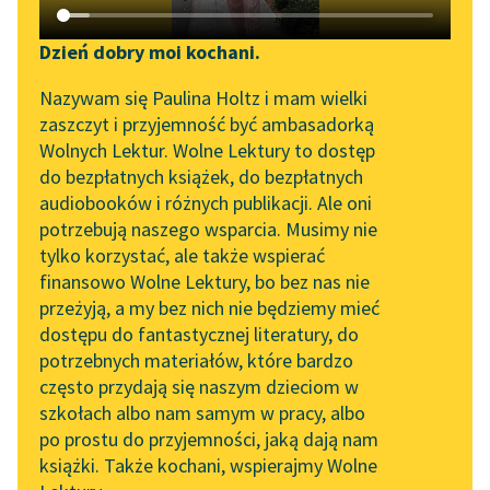
Katalog DAISY
Sortuj:
Zgłoś brak utworu
Podkasty o książkach
Dzień dobry moi kochani.
Aktualności
artykuły naukowe Kazimierza Wyki
Narzędzia
Nazywam się Paulina Holtz i mam wielki
zaszczyt i przyjemność być ambasadorką
„Prokurator Alicja Horn”
Mapa Wolnych Lektur
Wolnych Lektur. Wolne Lektury to dostęp
do słuchania
do bezpłatnych książek, do bezpłatnych
Leśmianator
audiobooków i różnych publikacji. Ale oni
Byliśmy częścią AI Impact
potrzebują naszego wsparcia. Musimy nie
Przewodnik dla piszących i
Lab
tylko korzystać, ale także wspierać
czytających
finansowo Wolne Lektury, bo bez nas nie
Zapraszamy na spotkanie
przeżyją, a my bez nich nie będziemy mieć
online z tłumaczkami
dostępu do fantastycznej literatury, do
literatury skandynawskiej
API
potrzebnych materiałów, które bardzo
Spotkanie z Katarzyną
OAI-PMH
często przydają się naszym dzieciom w
Tunkiel w Oslo
szkołach albo nam samym w pracy, albo
Widget Wolnych Lektur
po prostu do przyjemności, jaką dają nam
102. lata temu zmarł
książki. Także kochani, wspierajmy Wolne
Przypisy
Joseph Conrad