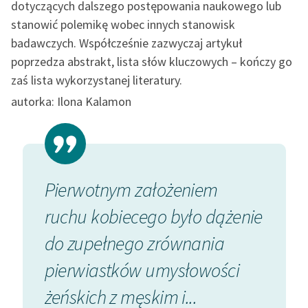
dotyczących dalszego postępowania naukowego lub
Ręce pełne poezji
stanowić polemikę wobec innych stanowisk
Kolekcje edukacyjne
badawczych. Współcześnie zazwyczaj artykuł
twórców przechodzących
poprzedza abstrakt, lista słów kluczowych – kończy go
do domeny publicznej,
zaś lista wykorzystanej literatury.
lektur szkolnych oraz
autorka: Ilona Kalamon
Starego Testamentu
Odkurzamy bohaterów
Szkoła Poezji Wolnych
Lektur
w
Pierwotnym założeniem
Lecz n
O nas
ruchu kobiecego było dążenie
dodat
Kontakt
do zupełnego zrównania
atmos
O projekcie
a
pierwiastków umysłowości
wytwa
Zespół
czna,
żeńskich z męskim i...
wyróżn