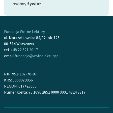
Ręce pełne poezji
osobny
żywioł
.
Kolekcje edukacyjne
twórców przechodzących
do domeny publicznej,
lektur szkolnych oraz
Fundacja Wolne Lektury
Starego Testamentu
ul. Marszałkowska 84/92 lok. 125
00-514 Warszawa
Odkurzamy bohaterów
tel.
+48 22 621 30 17
email
fundacja@wolnelektury.pl
Szkoła Poezji Wolnych
Lektur
O nas
NIP: 952-187-70-87
KRS: 0000070056
Kontakt
REGON: 017423865
Numer konta: 75 1090 2851 0000 0001 4324 3317
O projekcie
Zespół