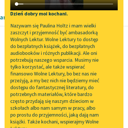
Katalog DAISY
Zgłoś brak utworu
Podkasty o książkach
Dzień dobry moi kochani.
artykuły naukowe Kazimierza Wyki
Aktualności
Narzędzia
Nazywam się Paulina Holtz i mam wielki
zaszczyt i przyjemność być ambasadorką
„Prokurator Alicja Horn”
Mapa Wolnych Lektur
Wolnych Lektur. Wolne Lektury to dostęp
do słuchania
do bezpłatnych książek, do bezpłatnych
Kazimierz Wyka
Leśmianator
audiobooków i różnych publikacji. Ale oni
Modernizm polski
Byliśmy częścią AI Impact
potrzebują naszego wsparcia. Musimy nie
Przewodnik dla piszących i
Lab
tylko korzystać, ale także wspierać
czytających
„Pola puste, szare,
finansowo Wolne Lektury, bo bez nas nie
Zapraszamy na spotkanie
głuche” (Tetmajer),
przeżyją, a my bez nich nie będziemy mieć
online z tłumaczkami
„pola puste, szare,
dostępu do fantastycznej literatury, do
literatury skandynawskiej
API
smętne” (Perzyński),
potrzebnych materiałów, które bardzo
„ugory puste,
Spotkanie z Katarzyną
OAI-PMH
często przydają się naszym dzieciom w
opuszczone łany”
Tunkiel w Oslo
szkołach albo nam samym w pracy, albo
Widget Wolnych Lektur
(Staff...
po prostu do przyjemności, jaką dają nam
102. lata temu zmarł
książki. Także kochani, wspierajmy Wolne
Przypisy
Joseph Conrad
Czytaj więcej