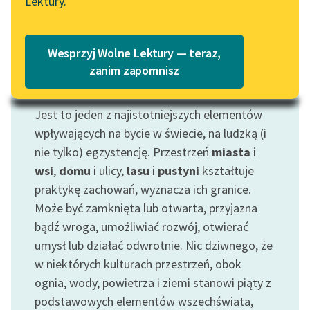
Lektury.
Katalog
Blog
Katalog w formacie PDF
Wesprzyj Wolne Lektury — teraz,
Lektury szkolne i klasyka
zanim zapomnisz
literatury do słuchania dla
Motyw: Przestrzeń
uczennic i uczniów z
Jest to jeden z najistotniejszych elementów
niepełnosprawnościami
wpływających na bycie w świecie, na ludzką (i
E-kolekcja lektur
nie tylko) egzystencję. Przestrzeń
miasta
i
szkolnych i literatury do
wsi
,
domu
i ulicy,
lasu
i
pustyni
kształtuje
słuchania dla uczennic i
praktykę zachowań, wyznacza ich granice.
uczniów z
Może być zamknięta lub otwarta, przyjazna
niepełnosprawnościami
bądź wroga, umożliwiać rozwój, otwierać
Feministyczne inspiracje.
umysł lub działać odwrotnie. Nic dziwnego, że
Popularyzacja
w niektórych kulturach przestrzeń, obok
skandynawskiej literatury
ognia, wody, powietrza i ziemi stanowi piąty z
feministycznej
podstawowych elementów wszechświata,