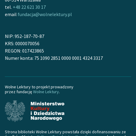
tel.
+48 22 621 30 17
Zasady wykorzystania
email
fundacja@wolnelektury.pl
Wolnych Lektur
Logotypy
NIP: 952-187-70-87
KRS: 0000070056
Materiały promocyjne
REGON: 017423865
Polityka prywatności
Numer konta: 75 1090 2851 0000 0001 4324 3317
Regulamin biblioteki
Dane fundacji i
Wolne Lektury to projekt prowadzony
sprawozdania finansowe
przez fundację
Wolne Lektury
.
Regulamin darowizn
Informacja o treściach
wrażliwych
Deklaracja dostępności
Strona biblioteki Wolne Lektury powstała dzięki dofinansowaniu ze