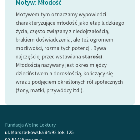
Motyw: Młodość
Ręce pełne poezji
Motywem tym oznaczamy wypowiedzi
Kolekcje edukacyjne
charakteryzujące młodość jako etap ludzkiego
twórców przechodzących
życia, często związany z niedojrzałością,
do domeny publicznej,
lektur szkolnych oraz
brakiem doświadczenia, ale też ogromem
Starego Testamentu
możliwości, rozmaitych potencji. Bywa
najczęściej przeciwstawiana
starości
.
Odkurzamy bohaterów
Młodością nazywany jest okres między
Szkoła Poezji Wolnych
dzieciństwem a dorosłością, kończący się
Lektur
wraz z podjęciem określonych ról społecznych
(żony, matki, przywódcy itd.).
O nas
Kontakt
O projekcie
Fundacja Wolne Lektury
Zespół
ul. Marszałkowska 84/92 lok. 125
00-514 Warszawa