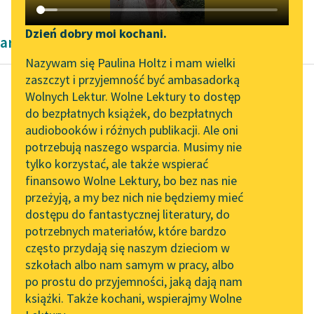
Katalog DAISY
Zgłoś brak utworu
Podkasty o książkach
Dzień dobry moi kochani.
artykuły naukowe Kazimierza Wyki
Aktualności
Narzędzia
Nazywam się Paulina Holtz i mam wielki
zaszczyt i przyjemność być ambasadorką
„Prokurator Alicja Horn”
Mapa Wolnych Lektur
Wolnych Lektur. Wolne Lektury to dostęp
do słuchania
do bezpłatnych książek, do bezpłatnych
Kazimierz Wyka
Leśmianator
audiobooków i różnych publikacji. Ale oni
Modernizm polski
Byliśmy częścią AI Impact
potrzebują naszego wsparcia. Musimy nie
Przewodnik dla piszących i
Lab
tylko korzystać, ale także wspierać
czytających
Specjalnie na tym mi
finansowo Wolne Lektury, bo bez nas nie
Zapraszamy na spotkanie
zależało, ażeby nie
przeżyją, a my bez nich nie będziemy mieć
online z tłumaczkami
pominąć milczeniem
dostępu do fantastycznej literatury, do
literatury skandynawskiej
API
nowych opracowań i
potrzebnych materiałów, które bardzo
nowych propozycji
Spotkanie z Katarzyną
OAI-PMH
często przydają się naszym dzieciom w
interpretacyjnych...
Tunkiel w Oslo
szkołach albo nam samym w pracy, albo
Widget Wolnych Lektur
po prostu do przyjemności, jaką dają nam
102. lata temu zmarł
Czytaj więcej
książki. Także kochani, wspierajmy Wolne
Przypisy
Joseph Conrad