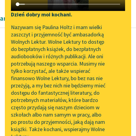
Katalog DAISY
Zgłoś brak utworu
Podkasty o książkach
Dzień dobry moi kochani.
artykuły naukowe Kazimierza Wyki
Aktualności
Narzędzia
Nazywam się Paulina Holtz i mam wielki
zaszczyt i przyjemność być ambasadorką
„Prokurator Alicja Horn”
Mapa Wolnych Lektur
Wolnych Lektur. Wolne Lektury to dostęp
do słuchania
do bezpłatnych książek, do bezpłatnych
Kazimierz Wyka
Leśmianator
audiobooków i różnych publikacji. Ale oni
Modernizm polski
Byliśmy częścią AI Impact
potrzebują naszego wsparcia. Musimy nie
Przewodnik dla piszących i
Lab
tylko korzystać, ale także wspierać
czytających
Dzisiaj tę książkę
finansowo Wolne Lektury, bo bez nas nie
Zapraszamy na spotkanie
napisałbym na pewno
przeżyją, a my bez nich nie będziemy mieć
online z tłumaczkami
inaczej, być może
dostępu do fantastycznej literatury, do
literatury skandynawskiej
API
całkiem inaczej. Tak od
potrzebnych materiałów, które bardzo
strony
Spotkanie z Katarzyną
OAI-PMH
często przydają się naszym dzieciom w
wprowadzonego...
Tunkiel w Oslo
szkołach albo nam samym w pracy, albo
Widget Wolnych Lektur
po prostu do przyjemności, jaką dają nam
102. lata temu zmarł
Czytaj więcej
książki. Także kochani, wspierajmy Wolne
Przypisy
Joseph Conrad