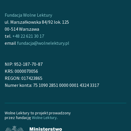
Ręce pełne poezji
Kolekcje edukacyjne
Fundacja Wolne Lektury
twórców przechodzących
ul. Marszałkowska 84/92 lok. 125
do domeny publicznej,
00-514 Warszawa
lektur szkolnych oraz
tel.
+48 22 621 30 17
Starego Testamentu
email
fundacja@wolnelektury.pl
Odkurzamy bohaterów
NIP: 952-187-70-87
Szkoła Poezji Wolnych
KRS: 0000070056
Lektur
REGON: 017423865
O nas
Numer konta: 75 1090 2851 0000 0001 4324 3317
Kontakt
O projekcie
Wolne Lektury to projekt prowadzony
przez fundację
Wolne Lektury
.
Zespół