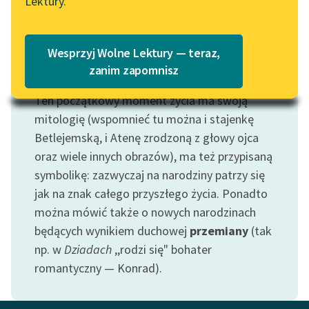
Lektury.
Katalog
Blog
Katalog w formacie PDF
Wesprzyj Wolne Lektury — teraz,
Lektury szkolne i klasyka
zanim zapomnisz
Motyw: Narodziny
literatury do słuchania dla
Ten początkowy moment życia ma swoją
uczennic i uczniów z
niepełnosprawnościami
mitologię (wspomnieć tu można i stajenkę
Betlejemską, i Atenę zrodzoną z głowy ojca
E-kolekcja lektur
oraz wiele innych obrazów), ma też przypisaną
szkolnych i literatury do
symbolikę: zazwyczaj na narodziny patrzy się
słuchania dla uczennic i
jak na znak całego przyszłego życia. Ponadto
uczniów z
można mówić także o nowych narodzinach
niepełnosprawnościami
będących wynikiem duchowej
przemiany
(tak
Feministyczne inspiracje.
np. w
Dziadach
,,rodzi się" bohater
Popularyzacja
romantyczny — Konrad).
skandynawskiej literatury
feministycznej