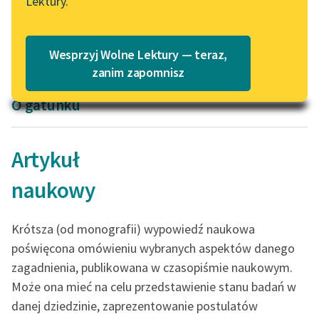
Lektury.
Kazimierz Wyka
Kazimierz Wyka
Katalog
Blog
Modernizm polski
Rzecz wyobraźni
Katalog w formacie PDF
Wesprzyj Wolne Lektury — teraz,
Lektury szkolne i klasyka
zanim zapomnisz
literatury do słuchania dla
O gatunku
uczennic i uczniów z
niepełnosprawnościami
E-kolekcja lektur
Artykuł
szkolnych i literatury do
naukowy
słuchania dla uczennic i
uczniów z
niepełnosprawnościami
Krótsza (od monografii) wypowiedź naukowa
Feministyczne inspiracje.
poświęcona omówieniu wybranych aspektów danego
Popularyzacja
zagadnienia, publikowana w czasopiśmie naukowym.
skandynawskiej literatury
Może ona mieć na celu przedstawienie stanu badań w
feministycznej
danej dziedzinie, zaprezentowanie postulatów