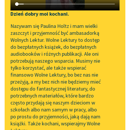
Katalog DAISY
Sortuj:
Zgłoś brak utworu
Podkasty o książkach
Dzień dobry moi kochani.
Aktualności
artykuły naukowe Kazimierza Wyki
Narzędzia
Nazywam się Paulina Holtz i mam wielki
zaszczyt i przyjemność być ambasadorką
„Prokurator Alicja Horn”
Mapa Wolnych Lektur
Wolnych Lektur. Wolne Lektury to dostęp
do słuchania
do bezpłatnych książek, do bezpłatnych
Leśmianator
audiobooków i różnych publikacji. Ale oni
Byliśmy częścią AI Impact
potrzebują naszego wsparcia. Musimy nie
Przewodnik dla piszących i
Lab
tylko korzystać, ale także wspierać
czytających
finansowo Wolne Lektury, bo bez nas nie
Zapraszamy na spotkanie
przeżyją, a my bez nich nie będziemy mieć
online z tłumaczkami
dostępu do fantastycznej literatury, do
literatury skandynawskiej
API
potrzebnych materiałów, które bardzo
Spotkanie z Katarzyną
OAI-PMH
często przydają się naszym dzieciom w
Tunkiel w Oslo
szkołach albo nam samym w pracy, albo
Widget Wolnych Lektur
po prostu do przyjemności, jaką dają nam
102. lata temu zmarł
książki. Także kochani, wspierajmy Wolne
Przypisy
Joseph Conrad