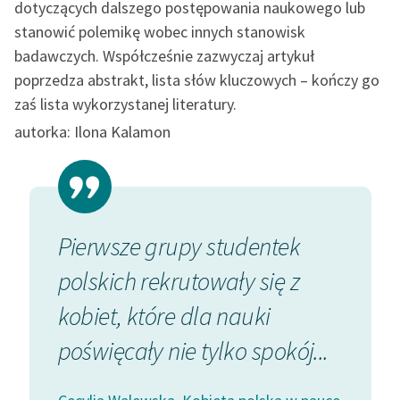
dotyczących dalszego postępowania naukowego lub
Ręce pełne poezji
stanowić polemikę wobec innych stanowisk
Kolekcje edukacyjne
badawczych. Współcześnie zazwyczaj artykuł
twórców przechodzących
poprzedza abstrakt, lista słów kluczowych – kończy go
do domeny publicznej,
zaś lista wykorzystanej literatury.
lektur szkolnych oraz
autorka: Ilona Kalamon
Starego Testamentu
Odkurzamy bohaterów
Szkoła Poezji Wolnych
Lektur
Pierwsze grupy studentek
Jakko
O nas
fek
polskich rekrutowały się z
pokol
Kontakt
kobiet, które dla nauki
deter
O projekcie
poświęcały nie tylko spokój...
okreś
Zespół
warun