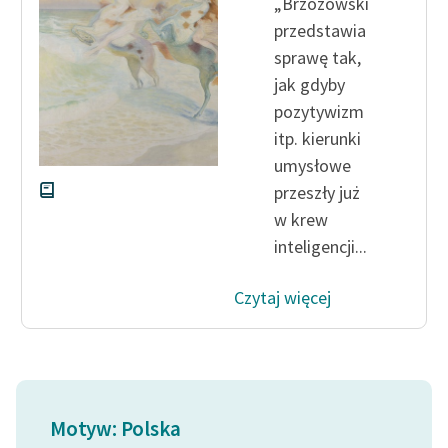
„Brzozowski
przedstawia
Zasady wykorzystania
sprawę tak,
Wolnych Lektur
jak gdyby
Logotypy
pozytywizm
itp. kierunki
Materiały promocyjne
umysłowe
Polityka prywatności
przeszły już
w krew
Regulamin biblioteki
inteligencji...
Dane fundacji i
sprawozdania finansowe
Czytaj więcej
Regulamin darowizn
Informacja o treściach
wrażliwych
Motyw: Polska
Deklaracja dostępności