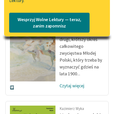
Lektury.
Katalog
Blog
Katalog w formacie PDF
Wesprzyj Wolne Lektury — teraz,
Kazimierz Wyka
Lektury szkolne i klasyka
zanim zapomnisz
Modernizm polski
literatury do słuchania dla
uczennic i uczniów z
drugi, krótszy okres
niepełnosprawnościami
całkowitego
zwycięstwa Młodej
E-kolekcja lektur
Polski, który trzeba by
szkolnych i literatury do
słuchania dla uczennic i
wyznaczyć gdzieś na
uczniów z
lata 1900...
niepełnosprawnościami
Czytaj więcej
Feministyczne inspiracje.
Popularyzacja
skandynawskiej literatury
feministycznej
Kazimierz Wyka