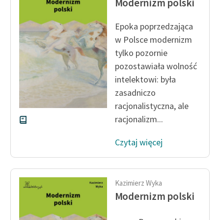
Modernizm polski
Ręce pełne poezji
Kolekcje edukacyjne
Epoka poprzedzająca
twórców przechodzących
w Polsce modernizm
do domeny publicznej,
tylko pozornie
lektur szkolnych oraz
pozostawiała wolność
Starego Testamentu
intelektowi: była
Odkurzamy bohaterów
zasadniczo
racjonalistyczna, ale
Szkoła Poezji Wolnych
racjonalizm...
Lektur
Czytaj więcej
O nas
Kontakt
Kazimierz Wyka
O projekcie
Modernizm polski
Zespół