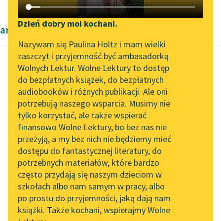
Katalog DAISY
Zgłoś brak utworu
Podkasty o książkach
Dzień dobry moi kochani.
artykuły naukowe Kazimierza Wyki
Aktualności
Narzędzia
Nazywam się Paulina Holtz i mam wielki
zaszczyt i przyjemność być ambasadorką
„Prokurator Alicja Horn”
Mapa Wolnych Lektur
Wolnych Lektur. Wolne Lektury to dostęp
do słuchania
do bezpłatnych książek, do bezpłatnych
Kazimierz Wyka
Leśmianator
audiobooków i różnych publikacji. Ale oni
Modernizm polski
Byliśmy częścią AI Impact
potrzebują naszego wsparcia. Musimy nie
Przewodnik dla piszących i
Lab
tylko korzystać, ale także wspierać
czytających
Zresztą praktycyzm,
finansowo Wolne Lektury, bo bez nas nie
Zapraszamy na spotkanie
czasem przygłuszony,
przeżyją, a my bez nich nie będziemy mieć
online z tłumaczkami
czasem śmiało
dostępu do fantastycznej literatury, do
literatury skandynawskiej
API
występujący, dążenie
potrzebnych materiałów, które bardzo
do uszczuplania
Spotkanie z Katarzyną
OAI-PMH
często przydają się naszym dzieciom w
autonomii sztuki na
Tunkiel w Oslo
szkołach albo nam samym w pracy, albo
Widget Wolnych Lektur
rzecz tendencyjności...
po prostu do przyjemności, jaką dają nam
102. lata temu zmarł
książki. Także kochani, wspierajmy Wolne
Przypisy
Joseph Conrad
Czytaj więcej