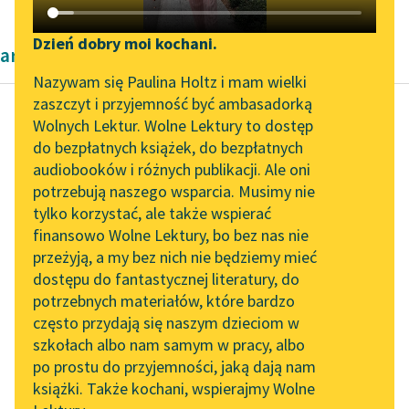
Katalog DAISY
Zgłoś brak utworu
Podkasty o książkach
Dzień dobry moi kochani.
artykuły naukowe Kazimierza Wyki
Aktualności
Narzędzia
Nazywam się Paulina Holtz i mam wielki
zaszczyt i przyjemność być ambasadorką
„Prokurator Alicja Horn”
Mapa Wolnych Lektur
Wolnych Lektur. Wolne Lektury to dostęp
do słuchania
do bezpłatnych książek, do bezpłatnych
Kazimierz Wyka
Leśmianator
audiobooków i różnych publikacji. Ale oni
Modernizm polski
Byliśmy częścią AI Impact
potrzebują naszego wsparcia. Musimy nie
Przewodnik dla piszących i
Lab
tylko korzystać, ale także wspierać
czytających
Od czasu romantyzmu
finansowo Wolne Lektury, bo bez nas nie
Zapraszamy na spotkanie
ustaliło się, że nowe
przeżyją, a my bez nich nie będziemy mieć
online z tłumaczkami
formy wyrazu, nowe
dostępu do fantastycznej literatury, do
literatury skandynawskiej
API
typy uczuciowości
potrzebnych materiałów, które bardzo
wytwarza najpierw
Spotkanie z Katarzyną
OAI-PMH
często przydają się naszym dzieciom w
liryka...
Tunkiel w Oslo
szkołach albo nam samym w pracy, albo
Widget Wolnych Lektur
po prostu do przyjemności, jaką dają nam
102. lata temu zmarł
Czytaj więcej
książki. Także kochani, wspierajmy Wolne
Przypisy
Joseph Conrad