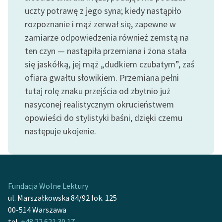
uczty potrawę z jego syna; kiedy nastąpiło
Zasady wykorzystania
rozpoznanie i mąż zerwał się, zapewne w
Wolnych Lektur
zamiarze odpowiedzenia również zemstą na
ten czyn — nastąpiła przemiana i żona stała
Logotypy
się jaskółką, jej mąż „dudkiem czubatym”, zaś
Materiały promocyjne
ofiara gwałtu słowikiem. Przemiana pełni
tutaj rolę znaku przejścia od zbytnio już
Polityka prywatności
nasyconej realistycznym okrucieństwem
Regulamin biblioteki
opowieści do stylistyki baśni, dzięki czemu
następuje ukojenie.
Dane fundacji i
sprawozdania finansowe
Regulamin darowizn
Informacja o treściach
Fundacja Wolne Lektury
wrażliwych
ul. Marszałkowska 84/92 lok. 125
00-514 Warszawa
Deklaracja dostępności
tel.
+48 22 621 30 17