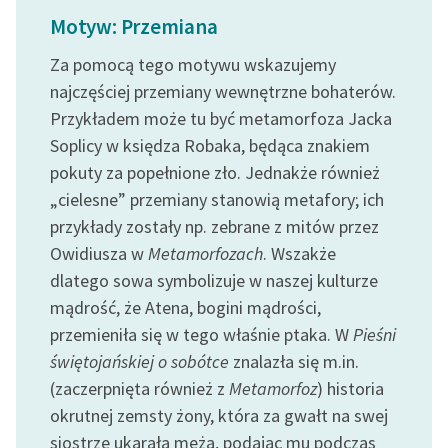
Ręce pełne poezji
Motyw: Przemiana
Kolekcje edukacyjne
Za pomocą tego motywu wskazujemy
twórców przechodzących
najczęściej przemiany wewnętrzne bohaterów.
do domeny publicznej,
Przykładem może tu być metamorfoza Jacka
lektur szkolnych oraz
Soplicy w księdza Robaka, będąca znakiem
Starego Testamentu
pokuty za popełnione zło. Jednakże również
Odkurzamy bohaterów
„cielesne” przemiany stanowią metafory; ich
przykłady zostały np. zebrane z mitów przez
Szkoła Poezji Wolnych
Lektur
Owidiusza w
Metamorfozach
. Wszakże
dlatego sowa symbolizuje w naszej kulturze
O nas
mądrość, że Atena, bogini mądrości,
przemieniła się w tego właśnie ptaka. W
Pieśni
Kontakt
świętojańskiej o sobótce
znalazła się m.in.
O projekcie
(zaczerpnięta również z
Metamorfoz
) historia
okrutnej zemsty żony, która za gwałt na swej
Zespół
siostrze ukarała męża, podając mu podczas