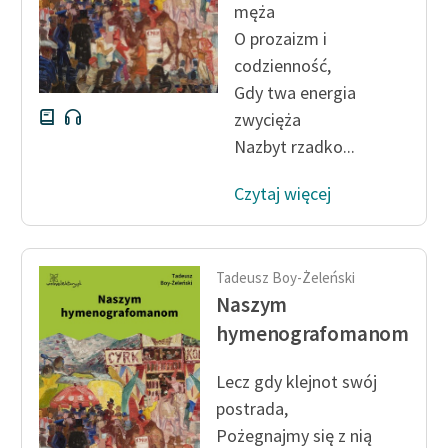
męża
O prozaizm i
codzienność,
Gdy twa energia
zwycięża
Nazbyt rzadko...
Czytaj więcej
Tadeusz Boy-Żeleński
Naszym
hymenografomanom
Lecz gdy klejnot swój
postrada,
Pożegnajmy się z nią