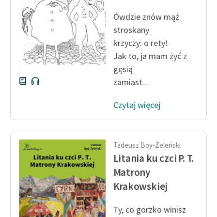
Ówdzie znów mąż
Zasady wykorzystania
stroskany
Wolnych Lektur
krzyczy: o rety!
Logotypy
Jak to, ja mam żyć z
gęsią
Materiały promocyjne
zamiast...
Polityka prywatności
Czytaj więcej
Regulamin biblioteki
Dane fundacji i
sprawozdania finansowe
Tadeusz Boy-Żeleński
Litania ku czci P. T.
Regulamin darowizn
Matrony
Informacja o treściach
Krakowskiej
wrażliwych
Ty, co gorzko winisz
Deklaracja dostępności