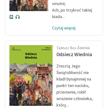
smutni;
Ach, po trzykroć takiej
biada...
Czytaj więcej
Tadeusz Boy-Żeleński
Odsiecz Wiednia
Zresztą Jego
Świątobliwość nie
kładł bynajmniej na
punkt ten nacisku,
przeciwnie, robił
wrażenie człowieka,
który...