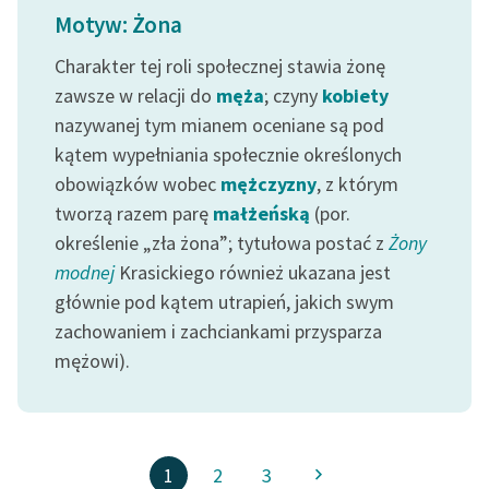
Motyw: Żona
Charakter tej roli społecznej stawia żonę
zawsze w relacji do
męża
; czyny
kobiety
nazywanej tym mianem oceniane są pod
kątem wypełniania społecznie określonych
obowiązków wobec
mężczyzny
, z którym
tworzą razem parę
małżeńską
(por.
określenie „zła żona”; tytułowa postać z
Żony
modnej
Krasickiego również ukazana jest
głównie pod kątem utrapień, jakich swym
zachowaniem i zachciankami przysparza
mężowi).
1
2
3