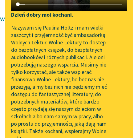
Katalog DAISY
Zgłoś brak utworu
Podkasty o książkach
Dzień dobry moi kochani.
wiersze
Aktualności
Narzędzia
Nazywam się Paulina Holtz i mam wielki
zaszczyt i przyjemność być ambasadorką
„Prokurator Alicja Horn”
Mapa Wolnych Lektur
Wolnych Lektur. Wolne Lektury to dostęp
do słuchania
do bezpłatnych książek, do bezpłatnych
Paweł Beręsewicz
Leśmianator
audiobooków i różnych publikacji. Ale oni
Kim jest pana
Byliśmy częścią AI Impact
potrzebują naszego wsparcia. Musimy nie
Przewodnik dla piszących i
żona?
Lab
tylko korzystać, ale także wspierać
czytających
finansowo Wolne Lektury, bo bez nas nie
Zapraszamy na spotkanie
Trzeba mieć dobre
przeżyją, a my bez nich nie będziemy mieć
online z tłumaczkami
oko,
dostępu do fantastycznej literatury, do
literatury skandynawskiej
API
gdy żonę się wybiera.
potrzebnych materiałów, które bardzo
Ja miałem, no i spoko!
Spotkanie z Katarzyną
OAI-PMH
często przydają się naszym dzieciom w
Tunkiel w Oslo
—
szkołach albo nam samym w pracy, albo
Widget Wolnych Lektur
za żonę...
po prostu do przyjemności, jaką dają nam
102. lata temu zmarł
książki. Także kochani, wspierajmy Wolne
Przypisy
Joseph Conrad
Czytaj więcej