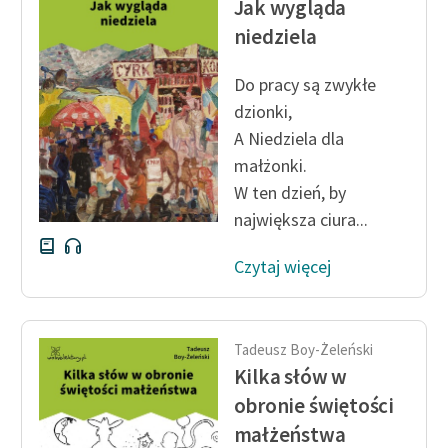
Jak wygląda
Ręce pełne poezji
niedziela
Kolekcje edukacyjne
twórców przechodzących
Do pracy są zwykłe
do domeny publicznej,
dzionki,
lektur szkolnych oraz
A Niedziela dla
Starego Testamentu
małżonki.
Odkurzamy bohaterów
W ten dzień, by
największa ciura...
Szkoła Poezji Wolnych
Lektur
Czytaj więcej
O nas
Kontakt
Tadeusz Boy-Żeleński
Kilka słów w
O projekcie
obronie świętości
Zespół
małżeństwa