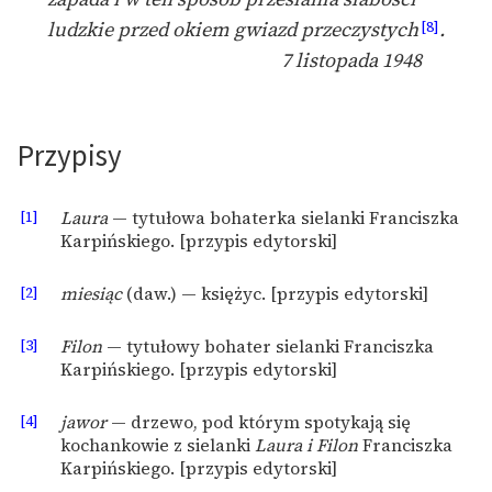
ludzkie przed okiem gwiazd przeczystych
.
[8]
7 listopada 1948
Przypisy
[1]
Laura
— tytułowa bohaterka sielanki Franciszka
Karpińskiego. [przypis edytorski]
[2]
miesiąc
(daw.) — księżyc. [przypis edytorski]
[3]
Filon
— tytułowy bohater sielanki Franciszka
Karpińskiego. [przypis edytorski]
[4]
jawor
— drzewo, pod którym spotykają się
kochankowie z sielanki
Laura i Filon
Franciszka
Karpińskiego. [przypis edytorski]