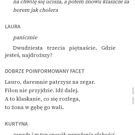
na chwilę się ucisza, a potem znowu klaszcze za
borem jak cholera
LAURA
panicznie
Dwudziesta trzecia piętnaście. Gdzie
4
jesteś, najdroższy?
DOBRZE POINFORMOWANY FACET
Lauro, daremnie patrzysz na zegar.
5
Filon nie przyjdzie. Idź dalej.
A to klaskanie, co się rozlega,
to żona w gębę go wali.
KURTYNA
zapada i w ten sposób przesłania słabości