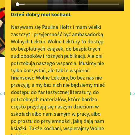
Katalog DAISY
Zgłoś brak utworu
Filon i Laura, i
Podkasty o książkach
Dzień dobry moi kochani.
dobrze
Aktualności
Narzędzia
Nazywam się Paulina Holtz i mam wielki
zaszczyt i przyjemność być ambasadorką
poinformowany
„Prokurator Alicja Horn”
Mapa Wolnych Lektur
Wolnych Lektur. Wolne Lektury to dostęp
do słuchania
do bezpłatnych książek, do bezpłatnych
facet
Leśmianator
audiobooków i różnych publikacji. Ale oni
Byliśmy częścią AI Impact
potrzebują naszego wsparcia. Musimy nie
Przewodnik dla piszących i
Lab
tylko korzystać, ale także wspierać
czytających
finansowo Wolne Lektury, bo bez nas nie
Zapraszamy na spotkanie
przeżyją, a my bez nich nie będziemy mieć
online z tłumaczkami
dostępu do fantastycznej literatury, do
literatury skandynawskiej
API
← Były czasy
Pozytywny góral →
Konstanty Ildefons Gałczyński
potrzebnych materiałów, które bardzo
Spotkanie z Katarzyną
OAI-PMH
często przydają się naszym dzieciom w
Teatrzyk „Zielona Gęś”
Tunkiel w Oslo
szkołach albo nam samym w pracy, albo
Widget Wolnych Lektur
ma zaszczyt przedstawić:
po prostu do przyjemności, jaką dają nam
102. lata temu zmarł
książki. Także kochani, wspierajmy Wolne
Przypisy
Joseph Conrad