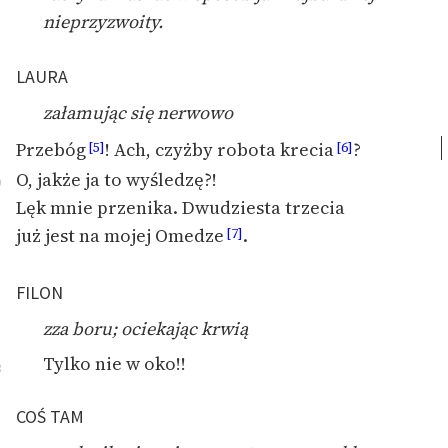
nieprzyzwoity.
Zasady wykorzystania
Wolnych Lektur
LAURA
Logotypy
załamując się nerwowo
Materiały promocyjne
Przebóg
! Ach, czyżby robota krecia
?
[5]
[6]
O, jakże ja to wyśledzę?!
0
Polityka prywatności
Lęk mnie przenika. Dwudziesta trzecia
Regulamin biblioteki
już jest na mojej Omedze
.
[7]
Dane fundacji i
sprawozdania finansowe
FILON
zza boru; ociekając krwią
Regulamin darowizn
Tylko nie w oko!!
3
Informacja o treściach
wrażliwych
COŚ TAM
Deklaracja dostępności