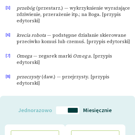
[5]
przebóg
(przestarz.) — wykrzyknienie wyrażające
zdziwienie, przerażenie itp.; na Boga. [przypis
edytorski]
[6]
krecia robota
— podstępne działanie skierowane
przeciwko komuś lub czemuś. [przypis edytorski]
[7]
Omega
— zegarek marki
Omega
. [przypis
edytorski]
[8]
przeczysty
(daw.) — przejrzysty. [przypis
edytorski]
Jednorazowo
Miesięcznie