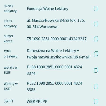
nazwa
Fundacja Wolne Lektury
odbiorcy
ul. Marszałkowska 84/92 lok. 125,
adres
odbiorcy
00-514 Warszawa
numer
75 1090 2851 0000 0001 4324 3317
konta
Darowizna na Wolne Lektury +
tytuł
przelewu
twoja nazwa użytkownika lub e-mail
PL88 1090 2851 0000 0001 4324
wpłaty w
EUR
3374
PL82 1090 2851 0000 0001 4324
Wpłaty w
USD
3385
WBKPPLPP
SWIFT