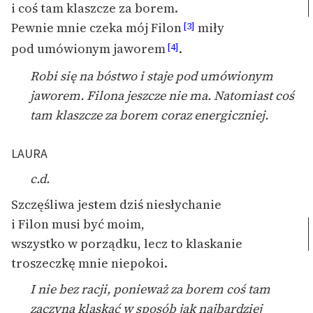
i coś tam klaszcze za borem
.
Ręce pełne poezji
Pewnie mnie czeka mój Filon
miły
[3]
Kolekcje edukacyjne
pod umówionym jaworem
.
[4]
twórców przechodzących
do domeny publicznej,
Robi się na bóstwo i staje pod umówionym
lektur szkolnych oraz
jaworem. Filona jeszcze nie ma. Natomiast coś
Starego Testamentu
tam klaszcze za borem coraz energiczniej.
Odkurzamy bohaterów
LAURA
Szkoła Poezji Wolnych
Lektur
c.d.
O nas
Szczęśliwa jestem dziś niesłychanie
i Filon musi być moim,
Kontakt
wszystko w porządku, lecz to klaskanie
troszeczkę mnie niepokoi.
O projekcie
I nie bez racji, ponieważ za borem coś tam
Zespół
zaczyna klaskać w sposób jak najbardziej