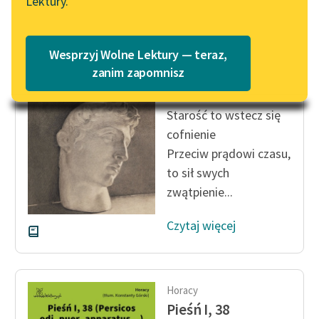
Lektury.
Katalog
Blog
Katalog w formacie PDF
Horacy
Wesprzyj Wolne Lektury — teraz,
Ars poetica
Lektury szkolne i klasyka
zanim zapomnisz
literatury do słuchania dla
Młodość to miłość!
uczennic i uczniów z
Starość to wstecz się
niepełnosprawnościami
cofnienie
E-kolekcja lektur
Przeciw prądowi czasu,
szkolnych i literatury do
to sił swych
słuchania dla uczennic i
zwątpienie...
uczniów z
niepełnosprawnościami
Czytaj więcej
Feministyczne inspiracje.
Popularyzacja
skandynawskiej literatury
Horacy
feministycznej
Pieśń I, 38