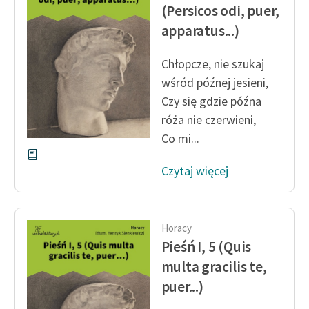
Ręce pełne poezji
(Persicos odi, puer,
apparatus...)
Kolekcje edukacyjne
twórców przechodzących
Chłopcze, nie szukaj
do domeny publicznej,
wśród późnej jesieni,
lektur szkolnych oraz
Czy się gdzie późna
Starego Testamentu
róża nie czerwieni,
Odkurzamy bohaterów
Co mi...
Szkoła Poezji Wolnych
Czytaj więcej
Lektur
O nas
Horacy
Kontakt
Pieśń I, 5 (Quis
O projekcie
multa gracilis te,
puer...)
Zespół