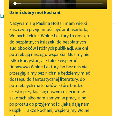
Katalog DAISY
Zgłoś brak utworu
Podkasty o książkach
Dzień dobry moi kochani.
Liryka Horacy
Aktualności
Narzędzia
Nazywam się Paulina Holtz i mam wielki
zaszczyt i przyjemność być ambasadorką
„Prokurator Alicja Horn”
Mapa Wolnych Lektur
Wolnych Lektur. Wolne Lektury to dostęp
do słuchania
do bezpłatnych książek, do bezpłatnych
Horacy
Leśmianator
audiobooków i różnych publikacji. Ale oni
Ars Poetica
Byliśmy częścią AI Impact
potrzebują naszego wsparcia. Musimy nie
Przewodnik dla piszących i
Lab
tylko korzystać, ale także wspierać
czytających
Starca zaś trapi ze
finansowo Wolne Lektury, bo bez nas nie
Zapraszamy na spotkanie
wszech stron mnóstwo
przeżyją, a my bez nich nie będziemy mieć
online z tłumaczkami
przykrości, gdyż albo
dostępu do fantastycznej literatury, do
literatury skandynawskiej
API
zbiera, lecz zbiorów
potrzebnych materiałów, które bardzo
swych użyć...
Spotkanie z Katarzyną
OAI-PMH
często przydają się naszym dzieciom w
Tunkiel w Oslo
szkołach albo nam samym w pracy, albo
Widget Wolnych Lektur
Czytaj więcej
po prostu do przyjemności, jaką dają nam
102. lata temu zmarł
książki. Także kochani, wspierajmy Wolne
Przypisy
Joseph Conrad