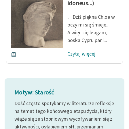
idoneus...)
…Dziś piękna Chloe w
oczy mi się śmieje,
A więc cię błagam,
boska Cypru pani...
Czytaj więcej
Motyw: Starość
Dość często spotykamy w literaturze refleksje
na temat tego końcowego etapu życia, który
wiąże się ze stopniowym wycofywaniem się z
aktywności, osłabieniem
sił
, przemianami