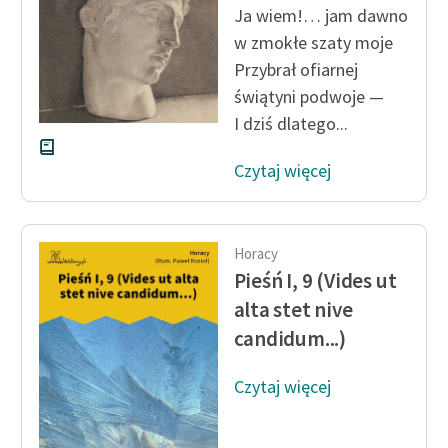
Ja wiem!… jam dawno
w zmokłe szaty moje
Zasady wykorzystania
Wolnych Lektur
Przybrał ofiarnej
świątyni podwoje —
Logotypy
I dziś dlatego...
Materiały promocyjne
Czytaj więcej
Polityka prywatności
Regulamin biblioteki
Horacy
Dane fundacji i
Pieśń I, 9 (Vides ut
sprawozdania finansowe
alta stet nive
Regulamin darowizn
candidum...)
Informacja o treściach
Czytaj więcej
wrażliwych
Deklaracja dostępności