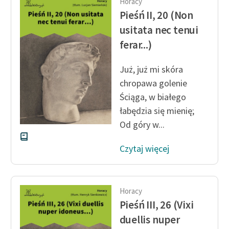
Horacy
Pieśń II, 20 (Non
usitata nec tenui
ferar...)
Już, już mi skóra
chropawa golenie
Ściąga, w białego
łabędzia się mienię;
Od góry w...
Czytaj więcej
Horacy
Pieśń III, 26 (Vixi
duellis nuper