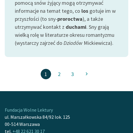
pomocą snów żyjący mogą otrzymywać
informacje na temat tego, co
los
gotuje im w
przyszłości (to sny-
proroctwa
), a także
utrzymywać kontakt z
duchami
. Sny grają
wielką rolę w literaturze okresu romantyzmu
(wystarczy zajrzeć do
Dziadów
Mickiewicza).
1
2
3
Fundacja Wolne Lektury
ul. Marszałkowska 84/92 lok. 125
00-514 Warszawa
tel.
+48 22 621 30 17