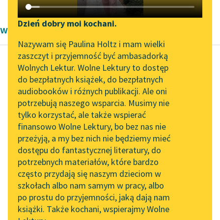
Katalog DAISY
Zgłoś brak utworu
Podkasty o książkach
Dzień dobry moi kochani.
wiersze Romantyzm
Aktualności
Narzędzia
Nazywam się Paulina Holtz i mam wielki
zaszczyt i przyjemność być ambasadorką
„Prokurator Alicja Horn”
Mapa Wolnych Lektur
Wolnych Lektur. Wolne Lektury to dostęp
do słuchania
do bezpłatnych książek, do bezpłatnych
Charles Baudelaire
Leśmianator
audiobooków i różnych publikacji. Ale oni
Do Malabarki
Byliśmy częścią AI Impact
potrzebują naszego wsparcia. Musimy nie
Przewodnik dla piszących i
Lab
tylko korzystać, ale także wspierać
czytających
A gdy wieczór
finansowo Wolne Lektury, bo bez nas nie
Zapraszamy na spotkanie
nadejdzie w purpury
przeżyją, a my bez nich nie będziemy mieć
online z tłumaczkami
swej szkarłacie,
dostępu do fantastycznej literatury, do
literatury skandynawskiej
API
Na spoczynek twe
potrzebnych materiałów, które bardzo
ciało złożysz na
Spotkanie z Katarzyną
OAI-PMH
często przydają się naszym dzieciom w
miękkiej...
Tunkiel w Oslo
szkołach albo nam samym w pracy, albo
Widget Wolnych Lektur
po prostu do przyjemności, jaką dają nam
102. lata temu zmarł
Czytaj więcej
książki. Także kochani, wspierajmy Wolne
Przypisy
Joseph Conrad