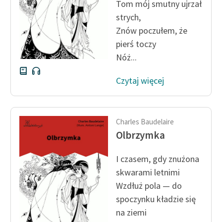
Tom mój smutny ujrzał
strych,
Zasady wykorzystania
Znów poczułem, że
Wolnych Lektur
pierś toczy
Logotypy
Nóż...
Materiały promocyjne
Czytaj więcej
Polityka prywatności
Regulamin biblioteki
Charles Baudelaire
Dane fundacji i
Olbrzymka
sprawozdania finansowe
I czasem, gdy znużona
Regulamin darowizn
skwarami letnimi
Informacja o treściach
Wzdłuż pola — do
wrażliwych
spoczynku kładzie się
na ziemi
Deklaracja dostępności