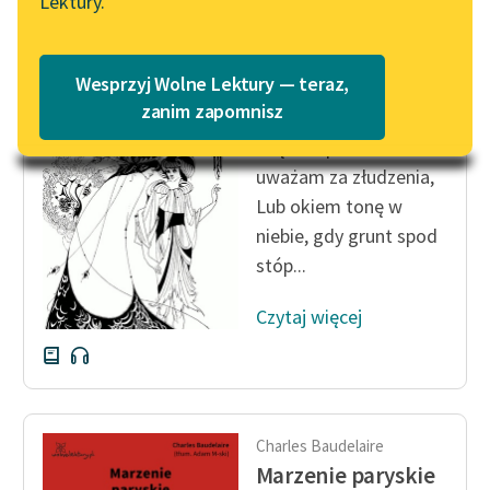
Lektury.
Katalog
Blog
Katalog w formacie PDF
Charles Baudelaire
Wesprzyj Wolne Lektury — teraz,
Głos
Lektury szkolne i klasyka
zanim zapomnisz
literatury do słuchania dla
Często spełnione fakta
uczennic i uczniów z
uważam za złudzenia,
niepełnosprawnościami
Lub okiem tonę w
E-kolekcja lektur
niebie, gdy grunt spod
szkolnych i literatury do
stóp...
słuchania dla uczennic i
uczniów z
Czytaj więcej
niepełnosprawnościami
Feministyczne inspiracje.
Popularyzacja
skandynawskiej literatury
Charles Baudelaire
feministycznej
Marzenie paryskie