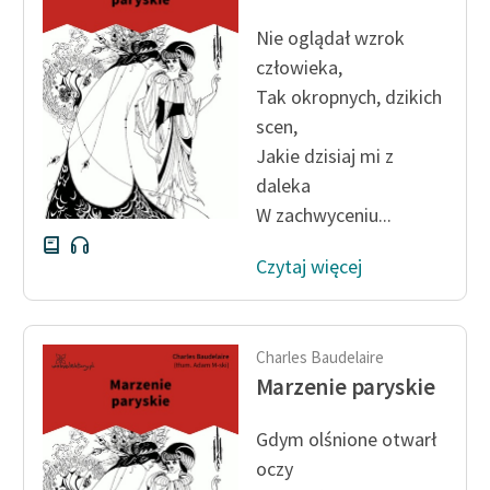
Ręce pełne poezji
Nie oglądał wzrok
Kolekcje edukacyjne
człowieka,
twórców przechodzących
Tak okropnych, dzikich
do domeny publicznej,
scen,
lektur szkolnych oraz
Jakie dzisiaj mi z
Starego Testamentu
daleka
Odkurzamy bohaterów
W zachwyceniu...
Szkoła Poezji Wolnych
Czytaj więcej
Lektur
O nas
Charles Baudelaire
Kontakt
Marzenie paryskie
O projekcie
Gdym olśnione otwarł
Zespół
oczy