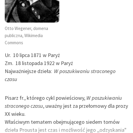
Zasady wykorzystania
Wolnych Lektur
Otto Wegener, domena
publiczna, Wikimedia
Logotypy
Commons
Materiały promocyjne
Ur.
10 lipca 1871 w Paryż
Polityka prywatności
Zm.
18 listopada 1922 w Paryż
Najważniejsze dzieła:
W poszukiwaniu straconego
Regulamin biblioteki
czasu
Dane fundacji i
sprawozdania finansowe
Pisarz fr., którego cykl powieściowy,
W poszukiwaniu
Regulamin darowizn
straconego czasu
, uważny jest za przełomowy dla prozy
XX wieku.
Informacja o treściach
Właściwym tematem obejmującego siedem tomów
wrażliwych
dzieła Prousta jest czas i możliwość jego ,,odzyskania"