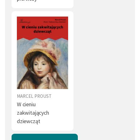
List (1)
Strój (1)
Strach (1)
Współczucie (1)
Rewolucja (1)
Sobowtór (1)
Miłosierdzie (1)
Czyn (1)
Teatr (1)
Lud (1)
Król (1)
Dar (1)
Otchłań (1)
Żona (1)
MARCEL PROUST
Pojedynek (1)
Odrodzenie (1)
W cieniu
zakwitających
Ciemność (1)
Mucha (1)
dziewcząt
Służalczość (1)
Pająk (1)