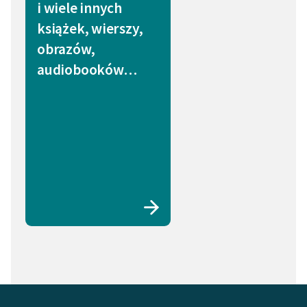
i wiele innych
Przyjaźń (1)
Cnota (1)
książek, wierszy,
Światło (1)
Pozory (1)
obrazów,
audiobooków…
Mężczyzna (1)
Kuchnia (1)
Serce (1)
Żałoba (1)
Dusza (1)
Bogactwo (1)