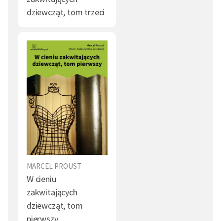
dziewcząt, tom trzeci
Wdowa (1)
Obowiązek (1)
Uroda (1)
Natura (1)
Droga (1)
Pobożność (1)
Pieniądz (1)
Ucieczka (1)
Żyd (1)
Łzy (1)
Katastrofa (1)
Lato (1)
Podróż (1)
Błoto (1)
Smutek (1)
Ojciec (1)
MARCEL PROUST
W cieniu
Wiedza (1)
Rozkosz (1)
zakwitających
dziewcząt, tom
Oko (1)
Mąż (1)
pierwszy