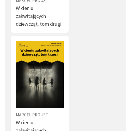
MARCEL PROUST
W cieniu
Zazdrość (3)
Dzieciństwo (3)
zakwitających
dziewcząt, tom drugi
Samotność (2)
Pan (2)
Śmierć (2)
Starość (2)
Historia (2)
Gość (2)
Wojna (2)
Obrzędy (2)
Pocałunek (2)
Obcy (2)
Literat (2)
Kobieta "upadła" (2)
Rozstanie (2)
Świątynia (2)
Żołnierz (1)
Rodzina (1)
MARCEL PROUST
W cieniu
Rozpacz (1)
Tajemnica (1)
zakwitających