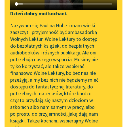
Katalog DAISY
Zgłoś brak utworu
Podkasty o książkach
Dzień dobry moi kochani.
Aktualności
Narzędzia
Nazywam się Paulina Holtz i mam wielki
zaszczyt i przyjemność być ambasadorką
Byliśmy częścią AI Impact
Mapa Wolnych Lektur
Wolnych Lektur. Wolne Lektury to dostęp
Lab
do bezpłatnych książek, do bezpłatnych
Leśmianator
audiobooków i różnych publikacji. Ale oni
Zapraszamy na spotkanie
potrzebują naszego wsparcia. Musimy nie
Przewodnik dla piszących i
pobierz książkę
online z tłumaczkami
tylko korzystać, ale także wspierać
czytających
literatury skandynawskiej
finansowo Wolne Lektury, bo bez nas nie
przeżyją, a my bez nich nie będziemy mieć
Spotkanie z Katarzyną
czytaj online
dostępu do fantastycznej literatury, do
Tunkiel w Oslo
API
potrzebnych materiałów, które bardzo
Wolne Lektury na 32.
OAI-PMH
często przydają się naszym dzieciom w
W stronę Swanna
to pierwsza część cyklu
Pol’and’Rock Festivalu
szkołach albo nam samym w pracy, albo
powieściowego autorstwa Marcela Prousta pt.
W
Widget Wolnych Lektur
po prostu do przyjemności, jaką dają nam
„Kochanek Lady
poszukiwaniu straconego czasu
.
książki. Także kochani, wspierajmy Wolne
Przypisy
Chatterley” do słuchania